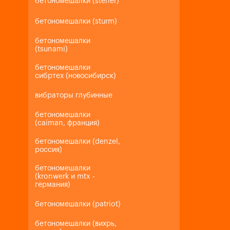
бетономешалки (steher)
бетономешалки (sturm)
бетономешалки
(tsunami)
бетономешалки
сибртех (новосибирск)
вибраторы глубинные
бетономешалки
(caiman, франция)
бетономешалки (denzel,
россия)
бетономешалки
(kronwerk и mtx -
германия)
бетономешалки (patriot)
бетономешалки (вихрь,