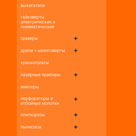
выжигатели
гайковерты
электрические и
пневматические
граверы
дрели + шкантоверты
краскопульты
лазерные приборы
миксеры
перфораторы и
отбойные молотки
плиткорезы
пылесосы