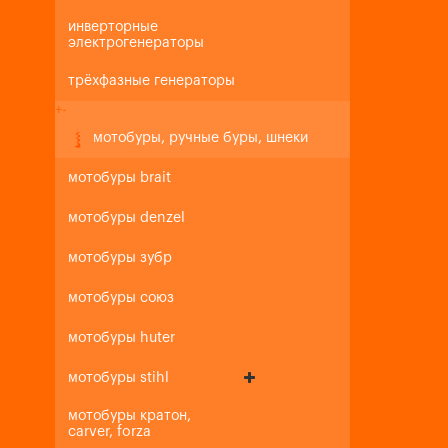
инверторные
электрогенераторы
трёхфазные генераторы
+
-
мотобуры, ручные буры, шнеки
мотобуры brait
мотобуры denzel
мотобуры зубр
мотобуры союз
мотобуры huter
мотобуры stihl
мотобуры кратон,
carver, forza