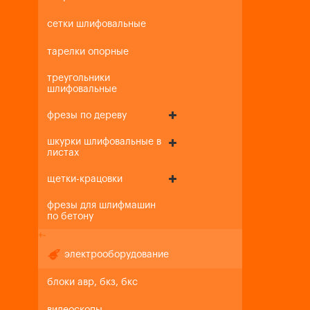
сетки шлифовальные
тарелки опорные
треугольники
шлифовальные
фрезы по дереву
шкурки шлифовальные в
листах
щетки-крацовки
фрезы для шлифмашин
по бетону
+
-
электрооборудование
блоки авр, бкз, бкс