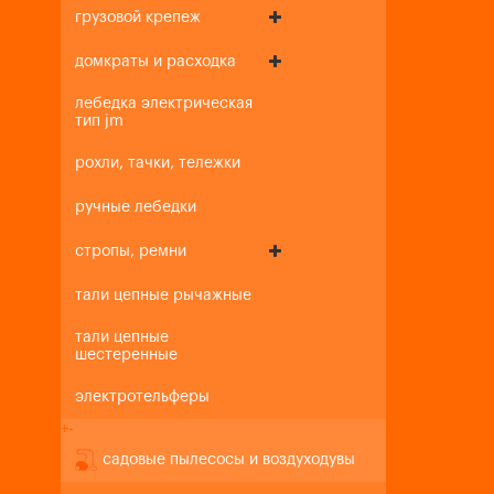
грузовой крепеж
домкраты и расходка
лебедка электрическая
тип jm
рохли, тачки, тележки
ручные лебедки
стропы, ремни
тали цепные рычажные
тали цепные
шестеренные
электротельферы
+
-
садовые пылесосы и воздуходувы