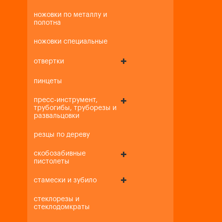
ножовки по металлу и
полотна
ножовки специальные
отвертки
пинцеты
пресс-инструмент,
трубогибы, труборезы и
развальцовки
резцы по дереву
скобозабивные
пистолеты
стамески и зубило
стеклорезы и
стеклодомкраты