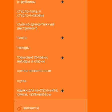
струбцины
стусло-пила и
стусло+ножовка
съёмно-демонтажный
инструмент
тиски
топоры
торцовые головки,
наборы и ключи
щетки проволочные
щупы
ящики для инструмента,
сумки, органайзеры
+
-
запчасти