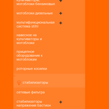
культиваторы,
мотоблоки бензиновые
мотоблоки дизельные
мультифункциональная
система stihl
навесное на
культиваторы и
мотоблоки
прицепное
оборудование к
мотоблокам
роторные косилки
+
-
стабилизаторы
сетевые фильтра
стабилизаторы
напряжения бастион