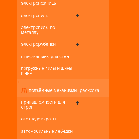
электроножницы
электропилы
электропилы по
металлу
электрорубанки
шлифмашины для стен
погружные пилы и шины
к ним
+
-
подъёмные механизмы, расходка
принадлежности для
строп
стеклодомкраты
автомобильные лебедки