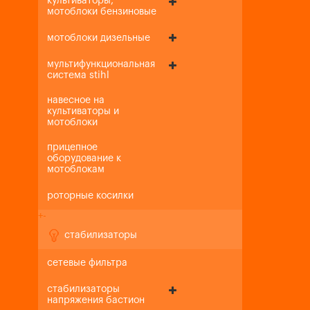
культиваторы,
мотоблоки бензиновые
мотоблоки дизельные
мультифункциональная
система stihl
навесное на
культиваторы и
мотоблоки
прицепное
оборудование к
мотоблокам
роторные косилки
+
-
стабилизаторы
сетевые фильтра
стабилизаторы
напряжения бастион