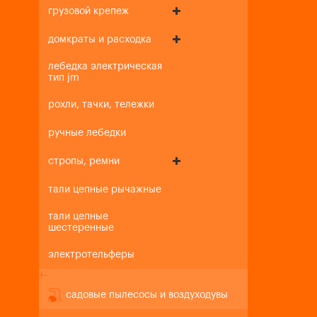
грузовой крепеж
домкраты и расходка
лебедка электрическая
тип jm
рохли, тачки, тележки
ручные лебедки
стропы, ремни
тали цепные рычажные
тали цепные
шестеренные
электротельферы
+
-
садовые пылесосы и воздуходувы