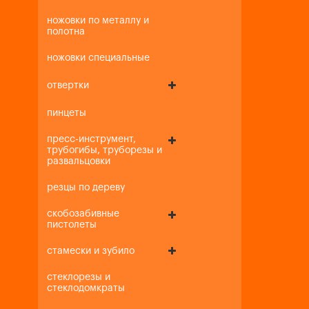
ножовки по металлу и
полотна
ножовки специальные
отвертки
пинцеты
пресс-инструмент,
трубогибы, труборезы и
развальцовки
резцы по дереву
скобозабивные
пистолеты
стамески и зубило
стеклорезы и
стеклодомкраты