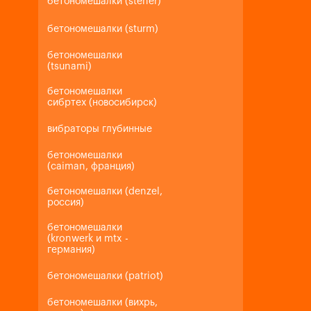
бетономешалки (steher)
бетономешалки (sturm)
бетономешалки
(tsunami)
бетономешалки
сибртех (новосибирск)
вибраторы глубинные
бетономешалки
(caiman, франция)
бетономешалки (denzel,
россия)
бетономешалки
(kronwerk и mtx -
германия)
бетономешалки (patriot)
бетономешалки (вихрь,