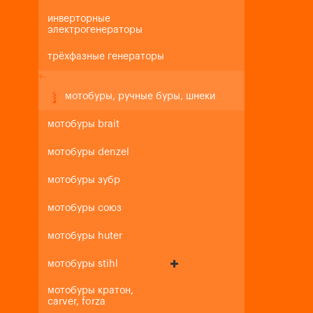
инверторные
электрогенераторы
трёхфазные генераторы
+
-
мотобуры, ручные буры, шнеки
мотобуры brait
мотобуры denzel
мотобуры зубр
мотобуры союз
мотобуры huter
мотобуры stihl
мотобуры кратон,
carver, forza