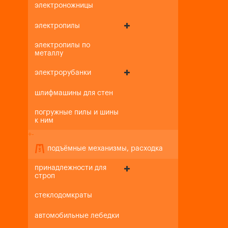
электроножницы
электропилы
электропилы по
металлу
электрорубанки
шлифмашины для стен
погружные пилы и шины
к ним
+
-
подъёмные механизмы, расходка
принадлежности для
строп
стеклодомкраты
автомобильные лебедки