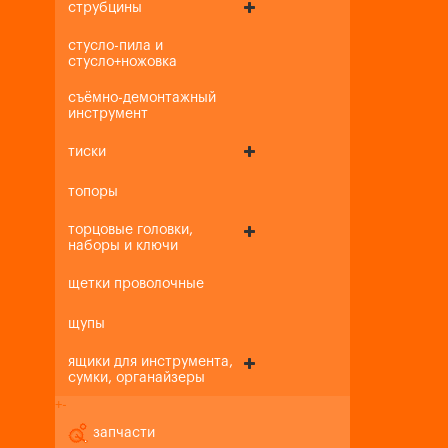
струбцины
стусло-пила и
стусло+ножовка
съёмно-демонтажный
инструмент
тиски
топоры
торцовые головки,
наборы и ключи
щетки проволочные
щупы
ящики для инструмента,
сумки, органайзеры
+
-
запчасти