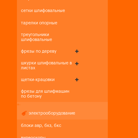
сетки шлифовальные
тарелки опорные
треугольники
шлифовальные
фрезы по дереву
шкурки шлифовальные в
листах
щетки-крацовки
фрезы для шлифмашин
по бетону
+
-
электрооборудование
блоки авр, бкз, бкс