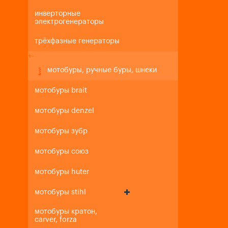
инверторные
электрогенераторы
трёхфазные генераторы
+
-
мотобуры, ручные буры, шнеки
мотобуры brait
мотобуры denzel
мотобуры зубр
мотобуры союз
мотобуры huter
мотобуры stihl
мотобуры кратон,
carver, forza