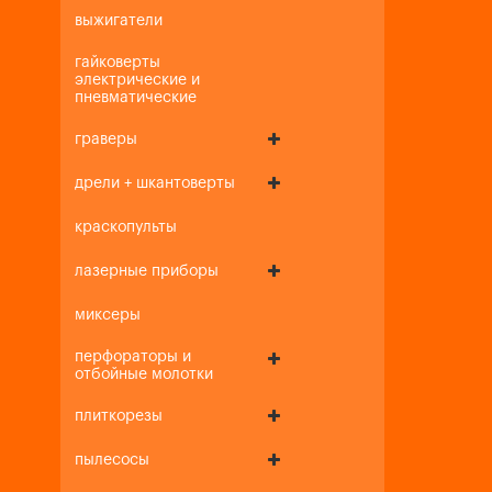
выжигатели
гайковерты
электрические и
пневматические
граверы
дрели + шкантоверты
краскопульты
лазерные приборы
миксеры
перфораторы и
отбойные молотки
плиткорезы
пылесосы