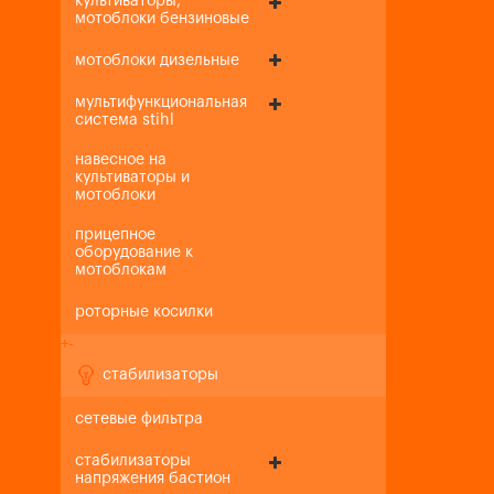
культиваторы,
мотоблоки бензиновые
мотоблоки дизельные
мультифункциональная
система stihl
навесное на
культиваторы и
мотоблоки
прицепное
оборудование к
мотоблокам
роторные косилки
+
-
стабилизаторы
сетевые фильтра
стабилизаторы
напряжения бастион