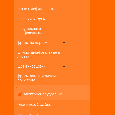
сетки шлифовальные
тарелки опорные
треугольники
шлифовальные
фрезы по дереву
шкурки шлифовальные в
листах
щетки-крацовки
фрезы для шлифмашин
по бетону
+
-
электрооборудование
блоки авр, бкз, бкс