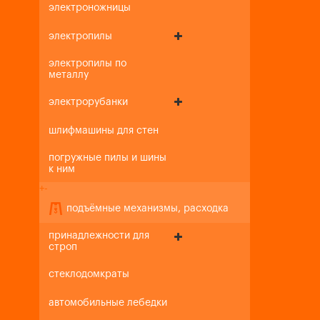
электроножницы
электропилы
электропилы по
металлу
электрорубанки
шлифмашины для стен
погружные пилы и шины
к ним
+
-
подъёмные механизмы, расходка
принадлежности для
строп
стеклодомкраты
автомобильные лебедки