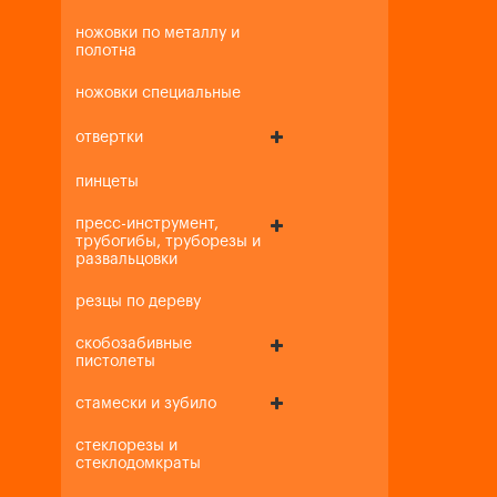
ножовки по металлу и
полотна
ножовки специальные
отвертки
пинцеты
пресс-инструмент,
трубогибы, труборезы и
развальцовки
резцы по дереву
скобозабивные
пистолеты
стамески и зубило
стеклорезы и
стеклодомкраты