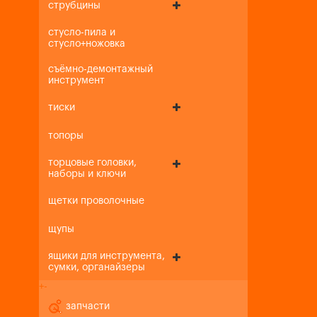
струбцины
стусло-пила и
стусло+ножовка
съёмно-демонтажный
инструмент
тиски
топоры
торцовые головки,
наборы и ключи
щетки проволочные
щупы
ящики для инструмента,
сумки, органайзеры
+
-
запчасти