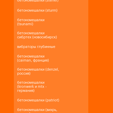
бетономешалки (steher)
бетономешалки (sturm)
бетономешалки
(tsunami)
бетономешалки
сибртех (новосибирск)
вибраторы глубинные
бетономешалки
(caiman, франция)
бетономешалки (denzel,
россия)
бетономешалки
(kronwerk и mtx -
германия)
бетономешалки (patriot)
бетономешалки (вихрь,