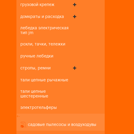
грузовой крепеж
домкраты и расходка
лебедка электрическая
тип jm
рохли, тачки, тележки
ручные лебедки
стропы, ремни
тали цепные рычажные
тали цепные
шестеренные
электротельферы
+
-
садовые пылесосы и воздуходувы