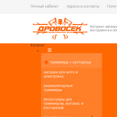
Личный кабинет
Адреса и контакты
Получ
Интернет-магази
инструмента и об
Каталог
Каталог товаров
+
-
+
-
триммеры + кусторезы
насадки для мото и
электрокос
аккумуляторные
триммеры
аксессуары для
триммеров, мотокос и
кусторезов