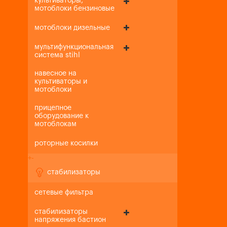
культиваторы,
мотоблоки бензиновые
мотоблоки дизельные
мультифункциональная
система stihl
навесное на
культиваторы и
мотоблоки
прицепное
оборудование к
мотоблокам
роторные косилки
+
-
стабилизаторы
сетевые фильтра
стабилизаторы
напряжения бастион