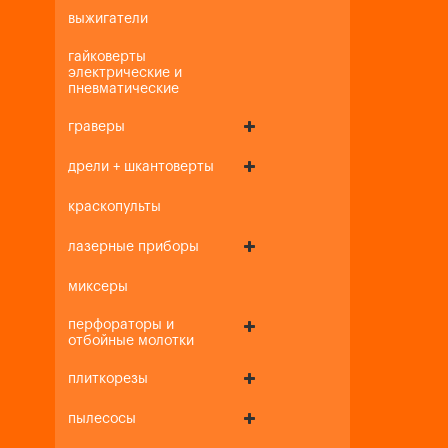
выжигатели
гайковерты
электрические и
пневматические
граверы
дрели + шкантоверты
краскопульты
лазерные приборы
миксеры
перфораторы и
отбойные молотки
плиткорезы
пылесосы