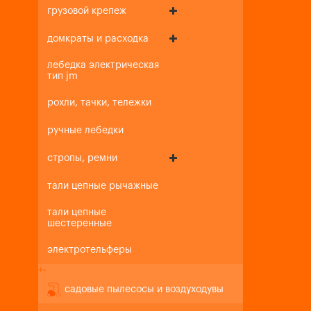
грузовой крепеж
домкраты и расходка
лебедка электрическая
тип jm
рохли, тачки, тележки
ручные лебедки
стропы, ремни
тали цепные рычажные
тали цепные
шестеренные
электротельферы
+
-
садовые пылесосы и воздуходувы