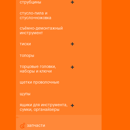
струбцины
стусло-пила и
стусло+ножовка
съёмно-демонтажный
инструмент
тиски
топоры
торцовые головки,
наборы и ключи
щетки проволочные
щупы
ящики для инструмента,
сумки, органайзеры
+
-
запчасти