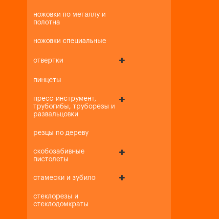
ножовки по металлу и
полотна
ножовки специальные
отвертки
пинцеты
пресс-инструмент,
трубогибы, труборезы и
развальцовки
резцы по дереву
скобозабивные
пистолеты
стамески и зубило
стеклорезы и
стеклодомкраты