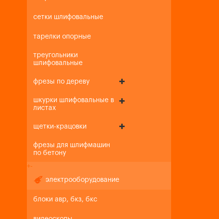
сетки шлифовальные
тарелки опорные
треугольники
шлифовальные
фрезы по дереву
шкурки шлифовальные в
листах
щетки-крацовки
фрезы для шлифмашин
по бетону
+
-
электрооборудование
блоки авр, бкз, бкс