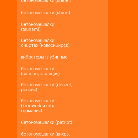
бетономешалки (steher)
бетономешалки (sturm)
бетономешалки
(tsunami)
бетономешалки
сибртех (новосибирск)
вибраторы глубинные
бетономешалки
(caiman, франция)
бетономешалки (denzel,
россия)
бетономешалки
(kronwerk и mtx -
германия)
бетономешалки (patriot)
бетономешалки (вихрь,