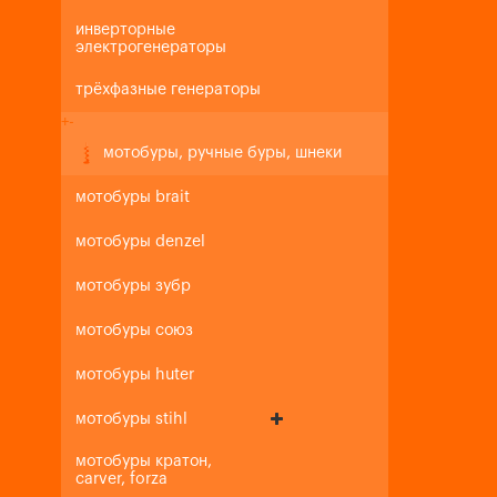
инверторные
электрогенераторы
трёхфазные генераторы
+
-
мотобуры, ручные буры, шнеки
мотобуры brait
мотобуры denzel
мотобуры зубр
мотобуры союз
мотобуры huter
мотобуры stihl
мотобуры кратон,
carver, forza