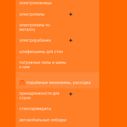
электроножницы
электропилы
электропилы по
металлу
электрорубанки
шлифмашины для стен
погружные пилы и шины
к ним
+
-
подъёмные механизмы, расходка
принадлежности для
строп
стеклодомкраты
автомобильные лебедки