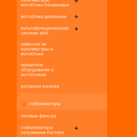
культиваторы,
мотоблоки бензиновые
мотоблоки дизельные
мультифункциональная
система stihl
навесное на
культиваторы и
мотоблоки
прицепное
оборудование к
мотоблокам
роторные косилки
+
-
стабилизаторы
сетевые фильтра
стабилизаторы
напряжения бастион