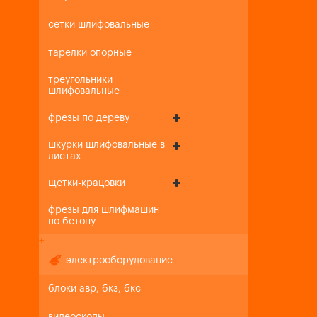
сетки шлифовальные
тарелки опорные
треугольники
шлифовальные
фрезы по дереву
шкурки шлифовальные в
листах
щетки-крацовки
фрезы для шлифмашин
по бетону
+
-
электрооборудование
блоки авр, бкз, бкс