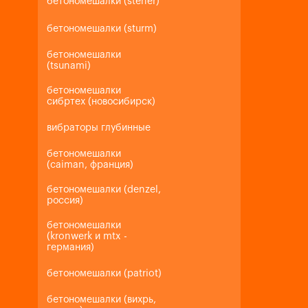
бетономешалки (steher)
бетономешалки (sturm)
бетономешалки
(tsunami)
бетономешалки
сибртех (новосибирск)
вибраторы глубинные
бетономешалки
(caiman, франция)
бетономешалки (denzel,
россия)
бетономешалки
(kronwerk и mtx -
германия)
бетономешалки (patriot)
бетономешалки (вихрь,