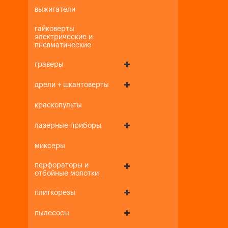
выжигатели
гайковерты
электрические и
пневматические
граверы
дрели + шкантоверты
краскопульты
лазерные приборы
миксеры
перфораторы и
отбойные молотки
плиткорезы
пылесосы