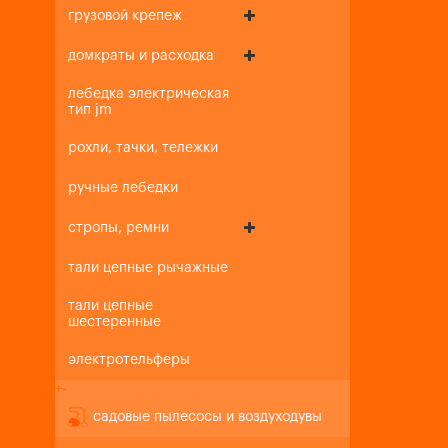
грузовой крепеж
домкраты и расходка
лебедка электрическая
тип jm
рохли, тачки, тележки
ручные лебедки
стропы, ремни
тали цепные рычажные
тали цепные
шестеренные
электротельферы
+
-
садовые пылесосы и воздуходувы