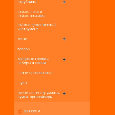
струбцины
стусло-пила и
стусло+ножовка
съёмно-демонтажный
инструмент
тиски
топоры
торцовые головки,
наборы и ключи
щетки проволочные
щупы
ящики для инструмента,
сумки, органайзеры
+
-
запчасти