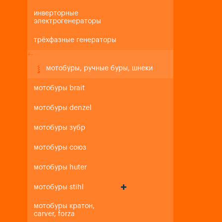
инверторные
электрогенераторы
трёхфазные генераторы
+
-
мотобуры, ручные буры, шнеки
мотобуры brait
мотобуры denzel
мотобуры зубр
мотобуры союз
мотобуры huter
мотобуры stihl
мотобуры кратон,
carver, forza