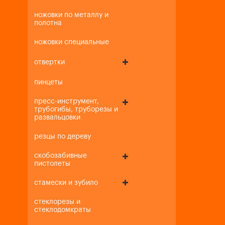
ножовки по металлу и
полотна
ножовки специальные
отвертки
пинцеты
пресс-инструмент,
трубогибы, труборезы и
развальцовки
резцы по дереву
скобозабивные
пистолеты
стамески и зубило
стеклорезы и
стеклодомкраты