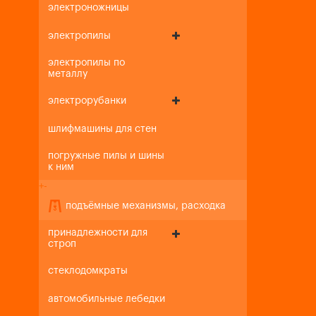
электроножницы
электропилы
электропилы по
металлу
электрорубанки
шлифмашины для стен
погружные пилы и шины
к ним
+
-
подъёмные механизмы, расходка
принадлежности для
строп
стеклодомкраты
автомобильные лебедки