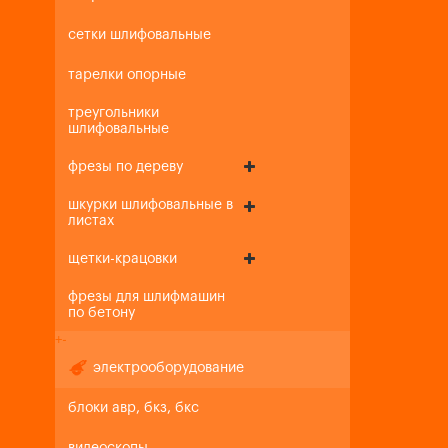
сетки шлифовальные
тарелки опорные
треугольники
шлифовальные
фрезы по дереву
шкурки шлифовальные в
листах
щетки-крацовки
фрезы для шлифмашин
по бетону
+
-
электрооборудование
блоки авр, бкз, бкс