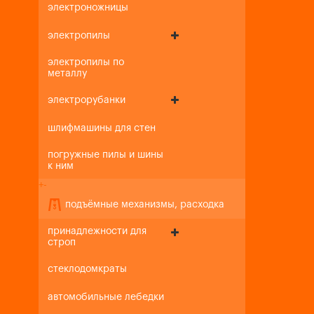
электроножницы
электропилы
электропилы по
металлу
электрорубанки
шлифмашины для стен
погружные пилы и шины
к ним
+
-
подъёмные механизмы, расходка
принадлежности для
строп
стеклодомкраты
автомобильные лебедки