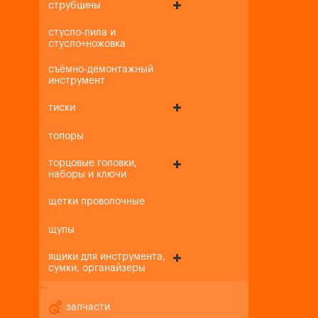
струбцины
стусло-пила и
стусло+ножовка
съёмно-демонтажный
инструмент
тиски
топоры
торцовые головки,
наборы и ключи
щетки проволочные
щупы
ящики для инструмента,
сумки, органайзеры
+
-
запчасти