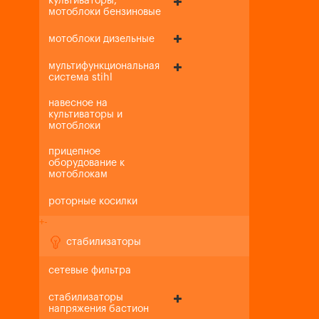
культиваторы,
мотоблоки бензиновые
мотоблоки дизельные
мультифункциональная
система stihl
навесное на
культиваторы и
мотоблоки
прицепное
оборудование к
мотоблокам
роторные косилки
+
-
стабилизаторы
сетевые фильтра
стабилизаторы
напряжения бастион