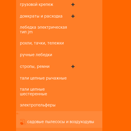
грузовой крепеж
домкраты и расходка
лебедка электрическая
тип jm
рохли, тачки, тележки
ручные лебедки
стропы, ремни
тали цепные рычажные
тали цепные
шестеренные
электротельферы
+
-
садовые пылесосы и воздуходувы