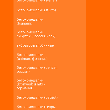
бетономешалки (steher)
бетономешалки (sturm)
бетономешалки
(tsunami)
бетономешалки
сибртех (новосибирск)
вибраторы глубинные
бетономешалки
(caiman, франция)
бетономешалки (denzel,
россия)
бетономешалки
(kronwerk и mtx -
германия)
бетономешалки (patriot)
бетономешалки (вихрь,