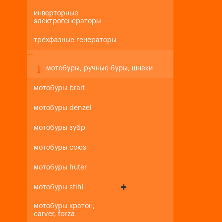
инверторные
электрогенераторы
трёхфазные генераторы
+
-
мотобуры, ручные буры, шнеки
мотобуры brait
мотобуры denzel
мотобуры зубр
мотобуры союз
мотобуры huter
мотобуры stihl
мотобуры кратон,
carver, forza