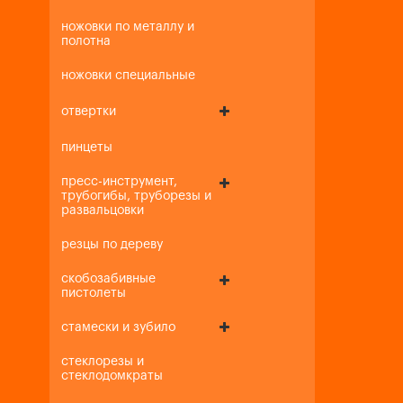
ножовки по металлу и
полотна
ножовки специальные
отвертки
пинцеты
пресс-инструмент,
трубогибы, труборезы и
развальцовки
резцы по дереву
скобозабивные
пистолеты
стамески и зубило
стеклорезы и
стеклодомкраты