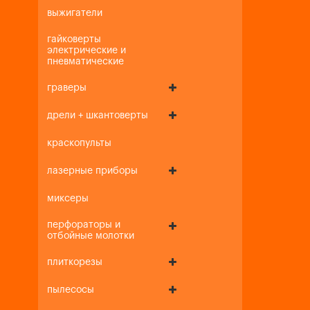
выжигатели
гайковерты
электрические и
пневматические
граверы
дрели + шкантоверты
краскопульты
лазерные приборы
миксеры
перфораторы и
отбойные молотки
плиткорезы
пылесосы