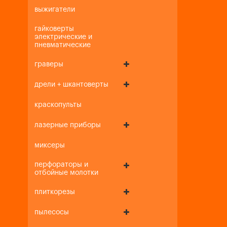
выжигатели
гайковерты
электрические и
пневматические
граверы
дрели + шкантоверты
краскопульты
лазерные приборы
миксеры
перфораторы и
отбойные молотки
плиткорезы
пылесосы