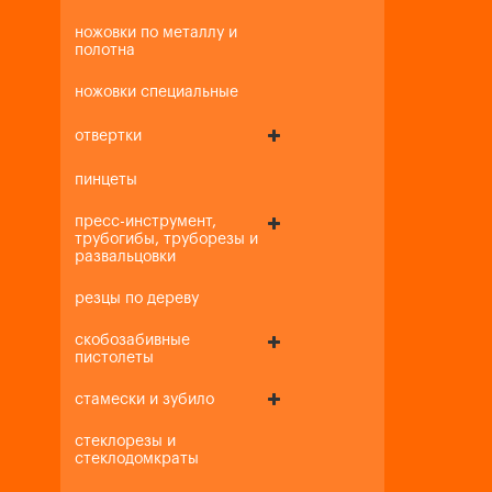
ножовки по металлу и
полотна
ножовки специальные
отвертки
пинцеты
пресс-инструмент,
трубогибы, труборезы и
развальцовки
резцы по дереву
скобозабивные
пистолеты
стамески и зубило
стеклорезы и
стеклодомкраты