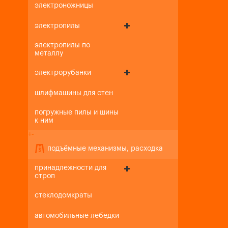
электроножницы
электропилы
электропилы по
металлу
электрорубанки
шлифмашины для стен
погружные пилы и шины
к ним
+
-
подъёмные механизмы, расходка
принадлежности для
строп
стеклодомкраты
автомобильные лебедки