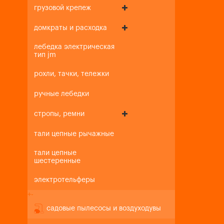
грузовой крепеж
домкраты и расходка
лебедка электрическая
тип jm
рохли, тачки, тележки
ручные лебедки
стропы, ремни
тали цепные рычажные
тали цепные
шестеренные
электротельферы
+
-
садовые пылесосы и воздуходувы