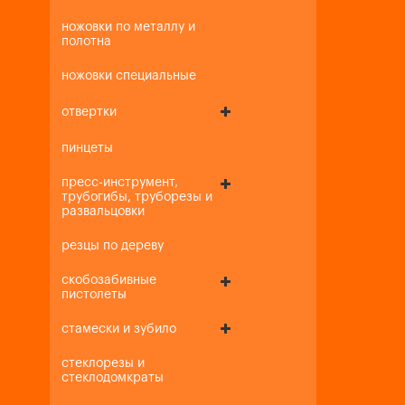
ножовки по металлу и
полотна
ножовки специальные
отвертки
пинцеты
пресс-инструмент,
трубогибы, труборезы и
развальцовки
резцы по дереву
скобозабивные
пистолеты
стамески и зубило
стеклорезы и
стеклодомкраты