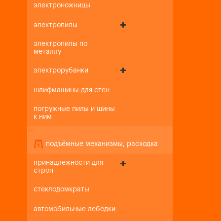
электроножницы
электропилы
электропилы по
металлу
электрорубанки
шлифмашины для стен
погружные пилы и шины
к ним
+
-
подъёмные механизмы, расходка
принадлежности для
строп
стеклодомкраты
автомобильные лебедки