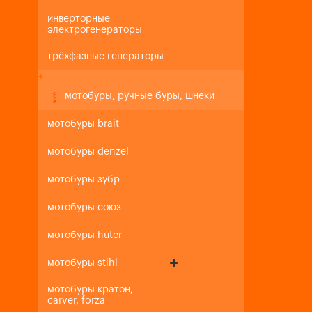
инверторные
электрогенераторы
трёхфазные генераторы
+
-
мотобуры, ручные буры, шнеки
мотобуры brait
мотобуры denzel
мотобуры зубр
мотобуры союз
мотобуры huter
мотобуры stihl
мотобуры кратон,
carver, forza