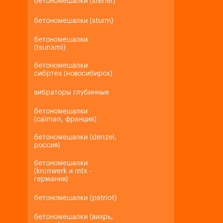
бетономешалки (steher)
бетономешалки (sturm)
бетономешалки
(tsunami)
бетономешалки
сибртех (новосибирск)
вибраторы глубинные
бетономешалки
(caiman, франция)
бетономешалки (denzel,
россия)
бетономешалки
(kronwerk и mtx -
германия)
бетономешалки (patriot)
бетономешалки (вихрь,