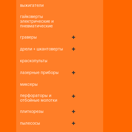
выжигатели
гайковерты
электрические и
пневматические
граверы
дрели + шкантоверты
краскопульты
лазерные приборы
миксеры
перфораторы и
отбойные молотки
плиткорезы
пылесосы