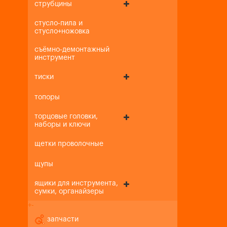
струбцины
стусло-пила и
стусло+ножовка
съёмно-демонтажный
инструмент
тиски
топоры
торцовые головки,
наборы и ключи
щетки проволочные
щупы
ящики для инструмента,
сумки, органайзеры
+
-
запчасти