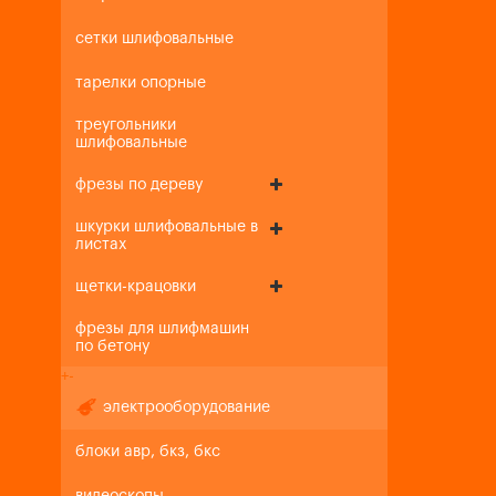
сетки шлифовальные
тарелки опорные
треугольники
шлифовальные
фрезы по дереву
шкурки шлифовальные в
листах
щетки-крацовки
фрезы для шлифмашин
по бетону
+
-
электрооборудование
блоки авр, бкз, бкс