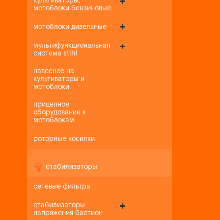
культиваторы,
мотоблоки бензиновые
мотоблоки дизельные
мультифункциональная
система stihl
навесное на
культиваторы и
мотоблоки
прицепное
оборудование к
мотоблокам
роторные косилки
+
-
стабилизаторы
сетевые фильтра
стабилизаторы
напряжения бастион