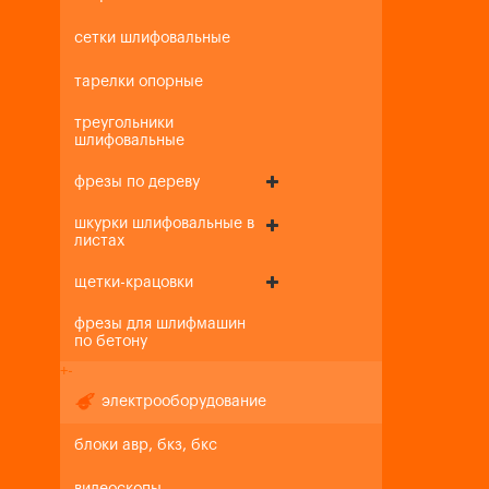
сетки шлифовальные
тарелки опорные
треугольники
шлифовальные
фрезы по дереву
шкурки шлифовальные в
листах
щетки-крацовки
фрезы для шлифмашин
по бетону
+
-
электрооборудование
блоки авр, бкз, бкс