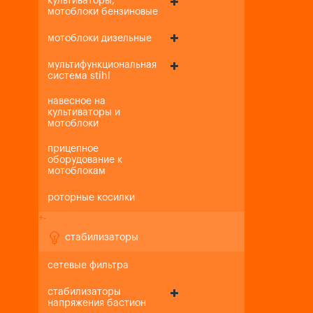
культиваторы,
мотоблоки бензиновые
мотоблоки дизельные
мультифункциональная
система stihl
навесное на
культиваторы и
мотоблоки
прицепное
оборудование к
мотоблокам
роторные косилки
+
-
стабилизаторы
сетевые фильтра
стабилизаторы
напряжения бастион