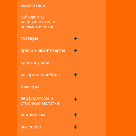
выжигатели
гайковерты
электрические и
пневматические
граверы
дрели + шкантоверты
краскопульты
лазерные приборы
миксеры
перфораторы и
отбойные молотки
плиткорезы
пылесосы