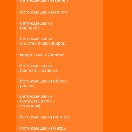
бетономешалки (steher)
бетономешалки (sturm)
бетономешалки
(tsunami)
бетономешалки
сибртех (новосибирск)
вибраторы глубинные
бетономешалки
(caiman, франция)
бетономешалки (denzel,
россия)
бетономешалки
(kronwerk и mtx -
германия)
бетономешалки (patriot)
бетономешалки (вихрь,