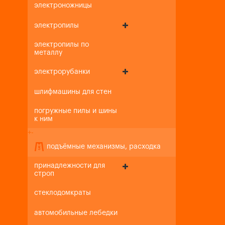
электроножницы
электропилы
электропилы по
металлу
электрорубанки
шлифмашины для стен
погружные пилы и шины
к ним
+
-
подъёмные механизмы, расходка
принадлежности для
строп
стеклодомкраты
автомобильные лебедки