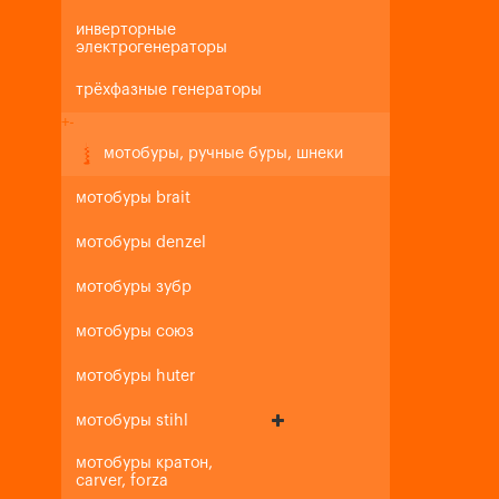
инверторные
электрогенераторы
трёхфазные генераторы
+
-
мотобуры, ручные буры, шнеки
мотобуры brait
мотобуры denzel
мотобуры зубр
мотобуры союз
мотобуры huter
мотобуры stihl
мотобуры кратон,
carver, forza