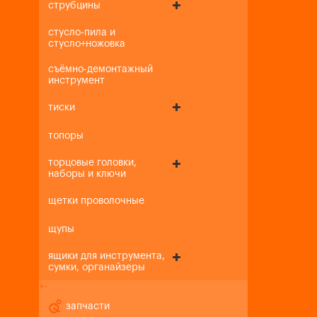
струбцины
стусло-пила и
стусло+ножовка
съёмно-демонтажный
инструмент
тиски
топоры
торцовые головки,
наборы и ключи
щетки проволочные
щупы
ящики для инструмента,
сумки, органайзеры
+
-
запчасти