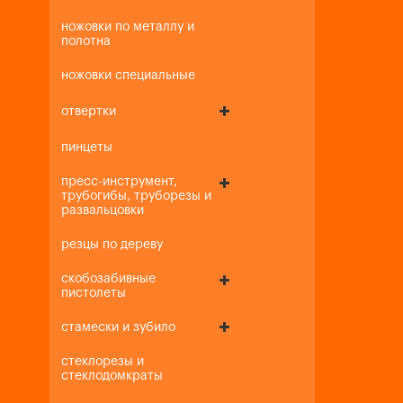
ножовки по металлу и
полотна
ножовки специальные
отвертки
пинцеты
пресс-инструмент,
трубогибы, труборезы и
развальцовки
резцы по дереву
скобозабивные
пистолеты
стамески и зубило
стеклорезы и
стеклодомкраты