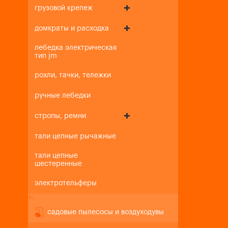
грузовой крепеж
домкраты и расходка
лебедка электрическая
тип jm
рохли, тачки, тележки
ручные лебедки
стропы, ремни
тали цепные рычажные
тали цепные
шестеренные
электротельферы
+
-
садовые пылесосы и воздуходувы