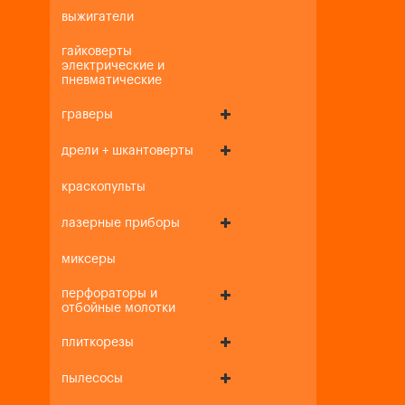
выжигатели
гайковерты
электрические и
пневматические
граверы
дрели + шкантоверты
краскопульты
лазерные приборы
миксеры
перфораторы и
отбойные молотки
плиткорезы
пылесосы