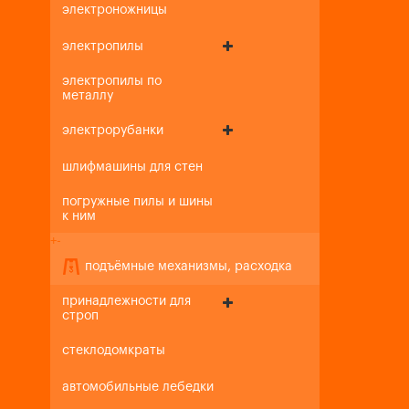
электроножницы
электропилы
электропилы по
металлу
электрорубанки
шлифмашины для стен
погружные пилы и шины
к ним
+
-
подъёмные механизмы, расходка
принадлежности для
строп
стеклодомкраты
автомобильные лебедки