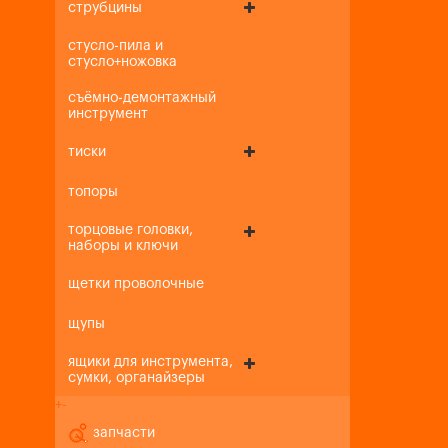
струбцины
стусло-пила и
стусло+ножовка
съёмно-демонтажный
инструмент
тиски
топоры
торцовые головки,
наборы и ключи
щетки проволочные
щупы
ящики для инструмента,
сумки, органайзеры
+
-
запчасти