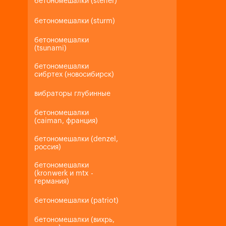
бетономешалки (steher)
бетономешалки (sturm)
бетономешалки
(tsunami)
бетономешалки
сибртех (новосибирск)
вибраторы глубинные
бетономешалки
(caiman, франция)
бетономешалки (denzel,
россия)
бетономешалки
(kronwerk и mtx -
германия)
бетономешалки (patriot)
бетономешалки (вихрь,