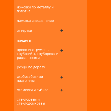
ножовки по металлу и
полотна
ножовки специальные
отвертки
пинцеты
пресс-инструмент,
трубогибы, труборезы и
развальцовки
резцы по дереву
скобозабивные
пистолеты
стамески и зубило
стеклорезы и
стеклодомкраты