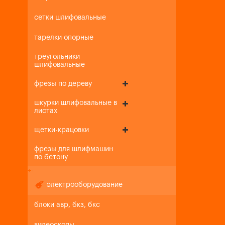
сетки шлифовальные
тарелки опорные
треугольники
шлифовальные
фрезы по дереву
шкурки шлифовальные в
листах
щетки-крацовки
фрезы для шлифмашин
по бетону
+
-
электрооборудование
блоки авр, бкз, бкс