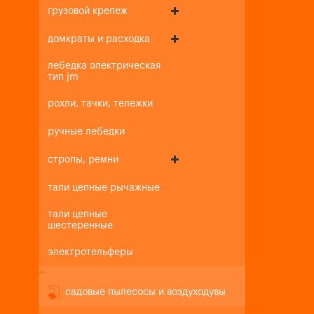
грузовой крепеж
домкраты и расходка
лебедка электрическая
тип jm
рохли, тачки, тележки
ручные лебедки
стропы, ремни
тали цепные рычажные
тали цепные
шестеренные
электротельферы
+
-
садовые пылесосы и воздуходувы