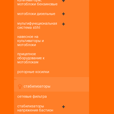
культиваторы,
мотоблоки бензиновые
мотоблоки дизельные
мультифункциональная
система stihl
навесное на
культиваторы и
мотоблоки
прицепное
оборудование к
мотоблокам
роторные косилки
+
-
стабилизаторы
сетевые фильтра
стабилизаторы
напряжения бастион