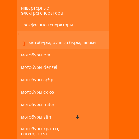
инверторные
электрогенераторы
трёхфазные генераторы
+
-
мотобуры, ручные буры, шнеки
мотобуры brait
мотобуры denzel
мотобуры зубр
мотобуры союз
мотобуры huter
мотобуры stihl
мотобуры кратон,
carver, forza