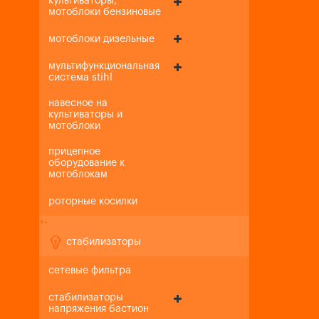
культиваторы,
мотоблоки бензиновые
мотоблоки дизельные
мультифункциональная
система stihl
навесное на
культиваторы и
мотоблоки
прицепное
оборудование к
мотоблокам
роторные косилки
+
-
стабилизаторы
сетевые фильтра
стабилизаторы
напряжения бастион