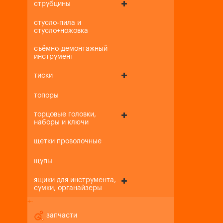
струбцины
стусло-пила и
стусло+ножовка
съёмно-демонтажный
инструмент
тиски
топоры
торцовые головки,
наборы и ключи
щетки проволочные
щупы
ящики для инструмента,
сумки, органайзеры
+
-
запчасти