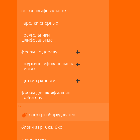
сетки шлифовальные
тарелки опорные
треугольники
шлифовальные
фрезы по дереву
шкурки шлифовальные в
листах
щетки-крацовки
фрезы для шлифмашин
по бетону
+
-
электрооборудование
блоки авр, бкз, бкс