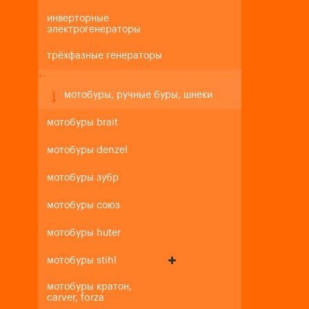
инверторные
электрогенераторы
трёхфазные генераторы
+
-
мотобуры, ручные буры, шнеки
мотобуры brait
мотобуры denzel
мотобуры зубр
мотобуры союз
мотобуры huter
мотобуры stihl
мотобуры кратон,
carver, forza