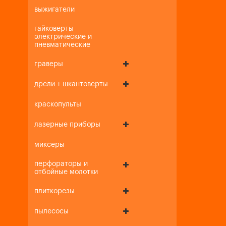
выжигатели
гайковерты
электрические и
пневматические
граверы
дрели + шкантоверты
краскопульты
лазерные приборы
миксеры
перфораторы и
отбойные молотки
плиткорезы
пылесосы