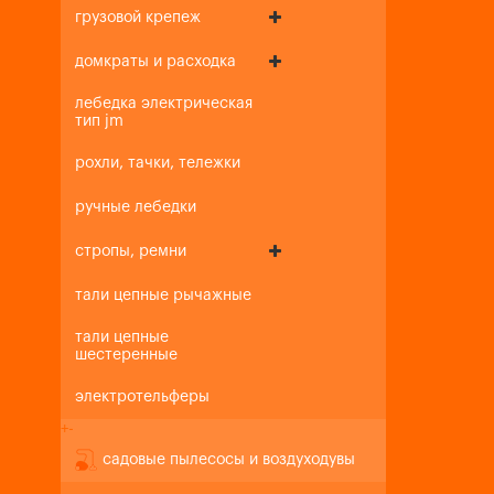
грузовой крепеж
домкраты и расходка
лебедка электрическая
тип jm
рохли, тачки, тележки
ручные лебедки
стропы, ремни
тали цепные рычажные
тали цепные
шестеренные
электротельферы
+
-
садовые пылесосы и воздуходувы