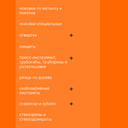
ножовки по металлу и
полотна
ножовки специальные
отвертки
пинцеты
пресс-инструмент,
трубогибы, труборезы и
развальцовки
резцы по дереву
скобозабивные
пистолеты
стамески и зубило
стеклорезы и
стеклодомкраты