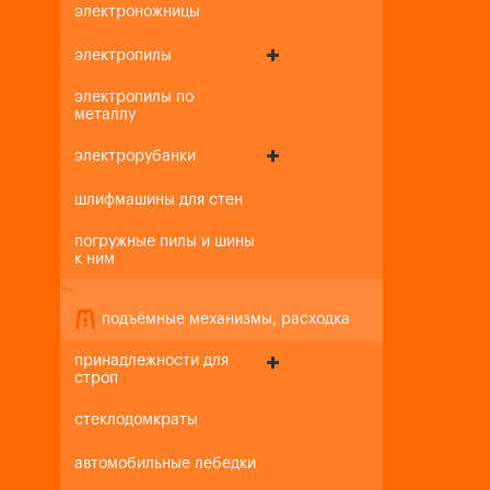
электроножницы
электропилы
электропилы по
металлу
электрорубанки
шлифмашины для стен
погружные пилы и шины
к ним
+
-
подъёмные механизмы, расходка
принадлежности для
строп
стеклодомкраты
автомобильные лебедки