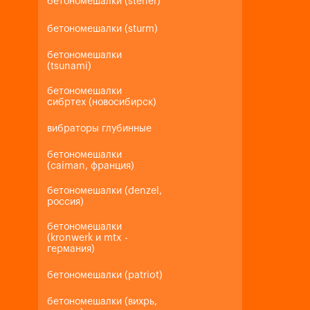
бетономешалки (steher)
бетономешалки (sturm)
бетономешалки
(tsunami)
бетономешалки
сибртех (новосибирск)
вибраторы глубинные
бетономешалки
(caiman, франция)
бетономешалки (denzel,
россия)
бетономешалки
(kronwerk и mtx -
германия)
бетономешалки (patriot)
бетономешалки (вихрь,