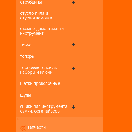
струбцины
стусло-пила и
стусло+ножовка
съёмно-демонтажный
инструмент
тиски
топоры
торцовые головки,
наборы и ключи
щетки проволочные
щупы
ящики для инструмента,
сумки, органайзеры
+
-
запчасти