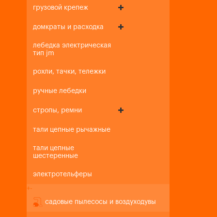
грузовой крепеж
домкраты и расходка
лебедка электрическая
тип jm
рохли, тачки, тележки
ручные лебедки
стропы, ремни
тали цепные рычажные
тали цепные
шестеренные
электротельферы
+
-
садовые пылесосы и воздуходувы