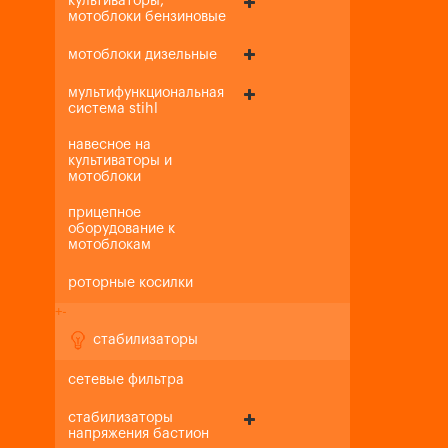
культиваторы,
мотоблоки бензиновые
мотоблоки дизельные
мультифункциональная
система stihl
навесное на
культиваторы и
мотоблоки
прицепное
оборудование к
мотоблокам
роторные косилки
+
-
стабилизаторы
сетевые фильтра
стабилизаторы
напряжения бастион