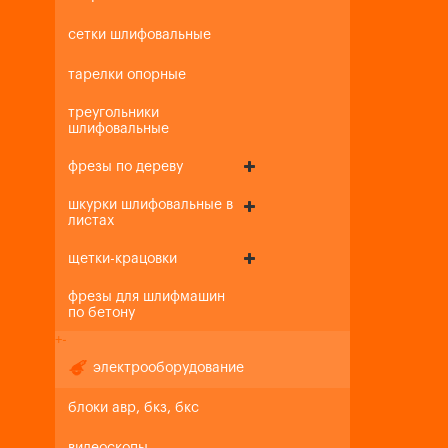
сетки шлифовальные
тарелки опорные
треугольники
шлифовальные
фрезы по дереву
шкурки шлифовальные в
листах
щетки-крацовки
фрезы для шлифмашин
по бетону
+
-
электрооборудование
блоки авр, бкз, бкс