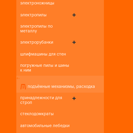
электроножницы
электропилы
электропилы по
металлу
электрорубанки
шлифмашины для стен
погружные пилы и шины
к ним
+
-
подъёмные механизмы, расходка
принадлежности для
строп
стеклодомкраты
автомобильные лебедки