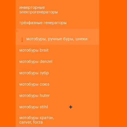
инверторные
электрогенераторы
трёхфазные генераторы
+
-
мотобуры, ручные буры, шнеки
мотобуры brait
мотобуры denzel
мотобуры зубр
мотобуры союз
мотобуры huter
мотобуры stihl
мотобуры кратон,
carver, forza