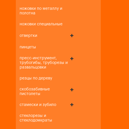
ножовки по металлу и
полотна
ножовки специальные
отвертки
пинцеты
пресс-инструмент,
трубогибы, труборезы и
развальцовки
резцы по дереву
скобозабивные
пистолеты
стамески и зубило
стеклорезы и
стеклодомкраты