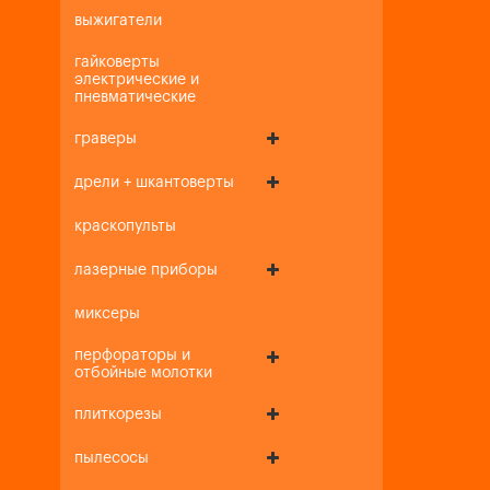
выжигатели
гайковерты
электрические и
пневматические
граверы
дрели + шкантоверты
краскопульты
лазерные приборы
миксеры
перфораторы и
отбойные молотки
плиткорезы
пылесосы