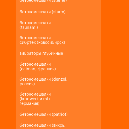
бетономешалки (steher)
бетономешалки (sturm)
бетономешалки
(tsunami)
бетономешалки
сибртех (новосибирск)
вибраторы глубинные
бетономешалки
(caiman, франция)
бетономешалки (denzel,
россия)
бетономешалки
(kronwerk и mtx -
германия)
бетономешалки (patriot)
бетономешалки (вихрь,