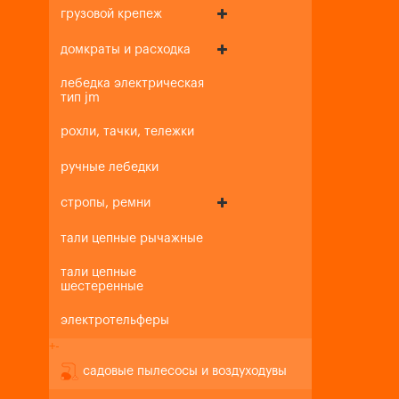
грузовой крепеж
домкраты и расходка
лебедка электрическая
тип jm
рохли, тачки, тележки
ручные лебедки
стропы, ремни
тали цепные рычажные
тали цепные
шестеренные
электротельферы
+
-
садовые пылесосы и воздуходувы