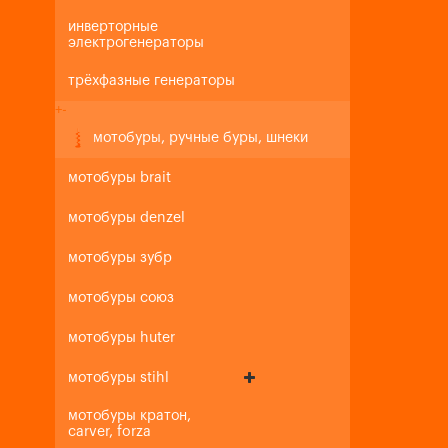
инверторные
электрогенераторы
трёхфазные генераторы
+
-
мотобуры, ручные буры, шнеки
мотобуры brait
мотобуры denzel
мотобуры зубр
мотобуры союз
мотобуры huter
мотобуры stihl
мотобуры кратон,
carver, forza