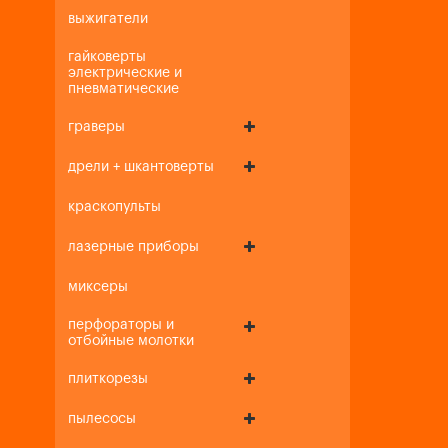
выжигатели
гайковерты
электрические и
пневматические
граверы
дрели + шкантоверты
краскопульты
лазерные приборы
миксеры
перфораторы и
отбойные молотки
плиткорезы
пылесосы