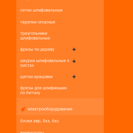
сетки шлифовальные
тарелки опорные
треугольники
шлифовальные
фрезы по дереву
шкурки шлифовальные в
листах
щетки-крацовки
фрезы для шлифмашин
по бетону
+
-
электрооборудование
блоки авр, бкз, бкс