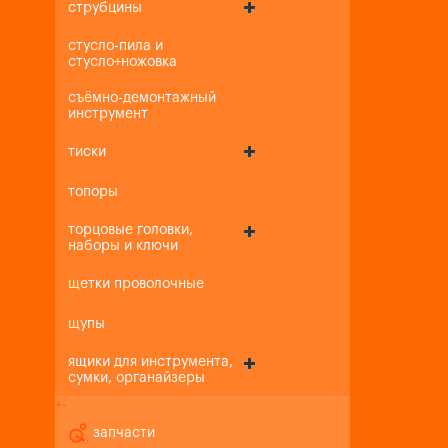
струбцины
стусло-пила и
стусло+ножовка
съёмно-демонтажный
инструмент
тиски
топоры
торцовые головки,
наборы и ключи
щетки проволочные
щупы
ящики для инструмента,
сумки, органайзеры
+
-
запчасти