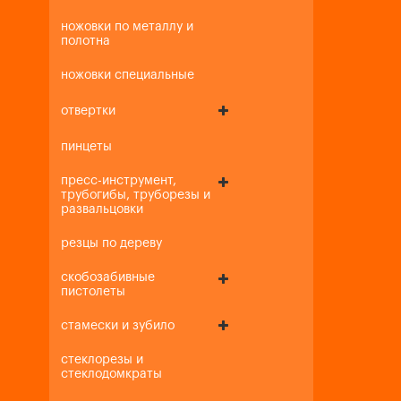
ножовки по металлу и
полотна
ножовки специальные
отвертки
пинцеты
пресс-инструмент,
трубогибы, труборезы и
развальцовки
резцы по дереву
скобозабивные
пистолеты
стамески и зубило
стеклорезы и
стеклодомкраты