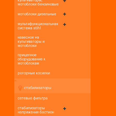
культиваторы,
мотоблоки бензиновые
мотоблоки дизельные
мультифункциональная
система stihl
навесное на
культиваторы и
мотоблоки
прицепное
оборудование к
мотоблокам
роторные косилки
+
-
стабилизаторы
сетевые фильтра
стабилизаторы
напряжения бастион