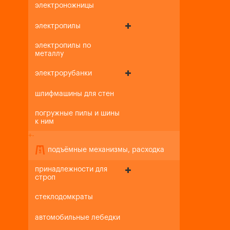
электроножницы
электропилы
электропилы по
металлу
электрорубанки
шлифмашины для стен
погружные пилы и шины
к ним
+
-
подъёмные механизмы, расходка
принадлежности для
строп
стеклодомкраты
автомобильные лебедки