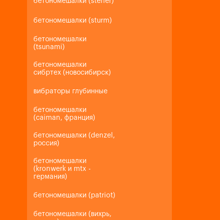
бетономешалки (steher)
бетономешалки (sturm)
бетономешалки
(tsunami)
бетономешалки
сибртех (новосибирск)
вибраторы глубинные
бетономешалки
(caiman, франция)
бетономешалки (denzel,
россия)
бетономешалки
(kronwerk и mtx -
германия)
бетономешалки (patriot)
бетономешалки (вихрь,