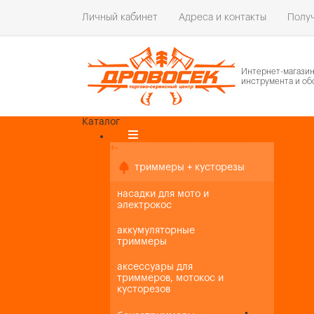
Личный кабинет
Адреса и контакты
Получ
Интернет-магази
инструмента и об
Каталог
Каталог товаров
+
-
+
-
триммеры + кусторезы
насадки для мото и
электрокос
аккумуляторные
триммеры
аксессуары для
триммеров, мотокос и
кусторезов