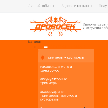
Личный кабинет
Адреса и контакты
Получ
Интернет-магази
инструмента и об
Каталог
Каталог товаров
+
-
+
-
триммеры + кусторезы
насадки для мото и
электрокос
аккумуляторные
триммеры
аксессуары для
триммеров, мотокос и
кусторезов