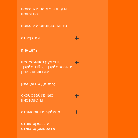
ножовки по металлу и
полотна
ножовки специальные
отвертки
пинцеты
пресс-инструмент,
трубогибы, труборезы и
развальцовки
резцы по дереву
скобозабивные
пистолеты
стамески и зубило
стеклорезы и
стеклодомкраты