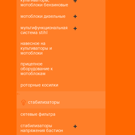
культиваторы,
мотоблоки бензиновые
мотоблоки дизельные
мультифункциональная
система stihl
навесное на
культиваторы и
мотоблоки
прицепное
оборудование к
мотоблокам
роторные косилки
+
-
стабилизаторы
сетевые фильтра
стабилизаторы
напряжения бастион