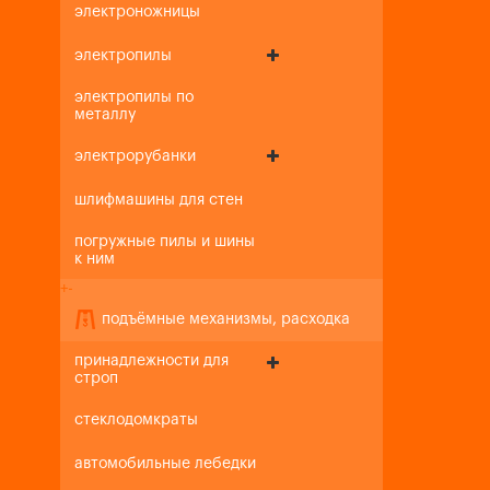
электроножницы
электропилы
электропилы по
металлу
электрорубанки
шлифмашины для стен
погружные пилы и шины
к ним
+
-
подъёмные механизмы, расходка
принадлежности для
строп
стеклодомкраты
автомобильные лебедки