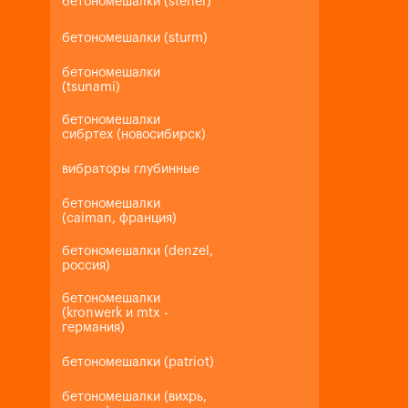
бетономешалки (steher)
бетономешалки (sturm)
бетономешалки
(tsunami)
бетономешалки
сибртех (новосибирск)
вибраторы глубинные
бетономешалки
(caiman, франция)
бетономешалки (denzel,
россия)
бетономешалки
(kronwerk и mtx -
германия)
бетономешалки (patriot)
бетономешалки (вихрь,