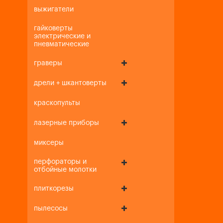
выжигатели
гайковерты
электрические и
пневматические
граверы
дрели + шкантоверты
краскопульты
лазерные приборы
миксеры
перфораторы и
отбойные молотки
плиткорезы
пылесосы