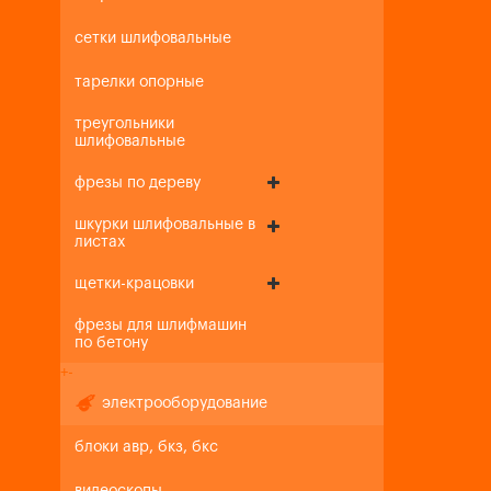
сетки шлифовальные
тарелки опорные
треугольники
шлифовальные
фрезы по дереву
шкурки шлифовальные в
листах
щетки-крацовки
фрезы для шлифмашин
по бетону
+
-
электрооборудование
блоки авр, бкз, бкс