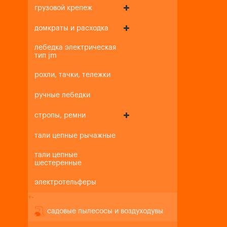
грузовой крепеж
домкраты и расходка
лебедка электрическая
тип jm
рохли, тачки, тележки
ручные лебедки
стропы, ремни
тали цепные рычажные
тали цепные
шестеренные
электротельферы
+
-
садовые пылесосы и воздуходувы