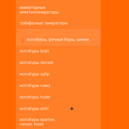
инверторные
электрогенераторы
трёхфазные генераторы
+
-
мотобуры, ручные буры, шнеки
мотобуры brait
мотобуры denzel
мотобуры зубр
мотобуры союз
мотобуры huter
мотобуры stihl
мотобуры кратон,
carver, forza