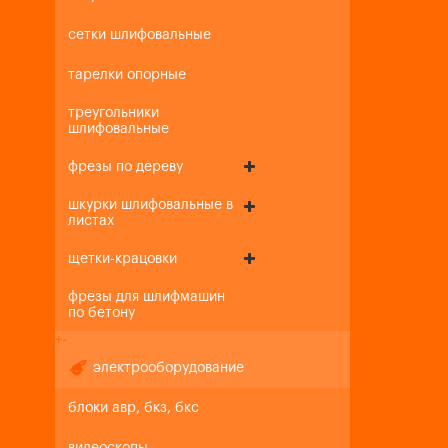
сетки шлифовальные
тарелки опорные
треугольники
шлифовальные
фрезы по дереву
шкурки шлифовальные в
листах
щетки-крацовки
фрезы для шлифмашин
по бетону
+
-
электрооборудование
блоки авр, бкз, бкс