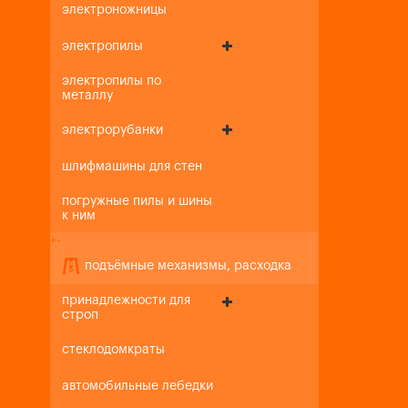
электроножницы
электропилы
электропилы по
металлу
электрорубанки
шлифмашины для стен
погружные пилы и шины
к ним
+
-
подъёмные механизмы, расходка
принадлежности для
строп
стеклодомкраты
автомобильные лебедки