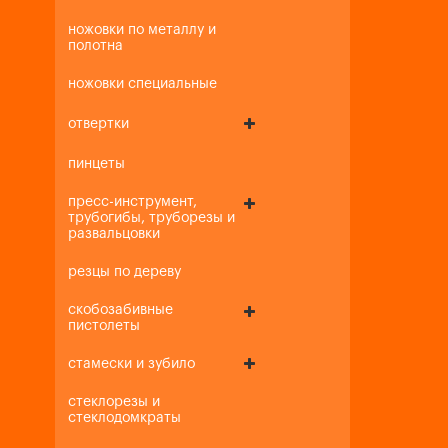
ножовки по металлу и
полотна
ножовки специальные
отвертки
пинцеты
пресс-инструмент,
трубогибы, труборезы и
развальцовки
резцы по дереву
скобозабивные
пистолеты
стамески и зубило
стеклорезы и
стеклодомкраты