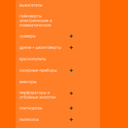
выжигатели
гайковерты
электрические и
пневматические
граверы
дрели + шкантоверты
краскопульты
лазерные приборы
миксеры
перфораторы и
отбойные молотки
плиткорезы
пылесосы