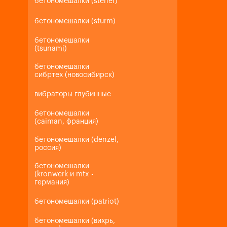
бетономешалки (steher)
бетономешалки (sturm)
бетономешалки
(tsunami)
бетономешалки
сибртех (новосибирск)
вибраторы глубинные
бетономешалки
(caiman, франция)
бетономешалки (denzel,
россия)
бетономешалки
(kronwerk и mtx -
германия)
бетономешалки (patriot)
бетономешалки (вихрь,