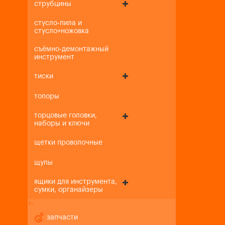
струбцины
стусло-пила и
стусло+ножовка
съёмно-демонтажный
инструмент
тиски
топоры
торцовые головки,
наборы и ключи
щетки проволочные
щупы
ящики для инструмента,
сумки, органайзеры
+
-
запчасти