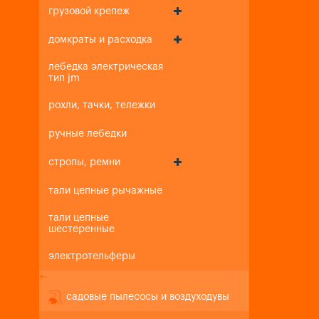
грузовой крепеж
домкраты и расходка
лебедка электрическая
тип jm
рохли, тачки, тележки
ручные лебедки
стропы, ремни
тали цепные рычажные
тали цепные
шестеренные
электротельферы
+
-
садовые пылесосы и воздуходувы