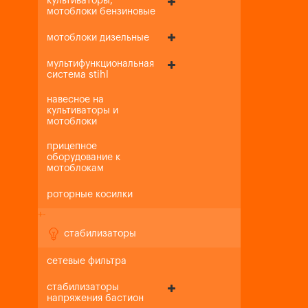
культиваторы,
мотоблоки бензиновые
мотоблоки дизельные
мультифункциональная
система stihl
навесное на
культиваторы и
мотоблоки
прицепное
оборудование к
мотоблокам
роторные косилки
+
-
стабилизаторы
сетевые фильтра
стабилизаторы
напряжения бастион