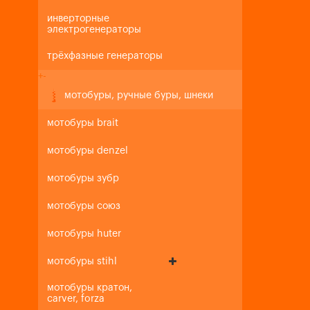
инверторные
электрогенераторы
трёхфазные генераторы
+
-
мотобуры, ручные буры, шнеки
мотобуры brait
мотобуры denzel
мотобуры зубр
мотобуры союз
мотобуры huter
мотобуры stihl
мотобуры кратон,
carver, forza