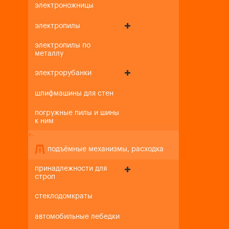
электроножницы
электропилы
электропилы по
металлу
электрорубанки
шлифмашины для стен
погружные пилы и шины
к ним
+
-
подъёмные механизмы, расходка
принадлежности для
строп
стеклодомкраты
автомобильные лебедки