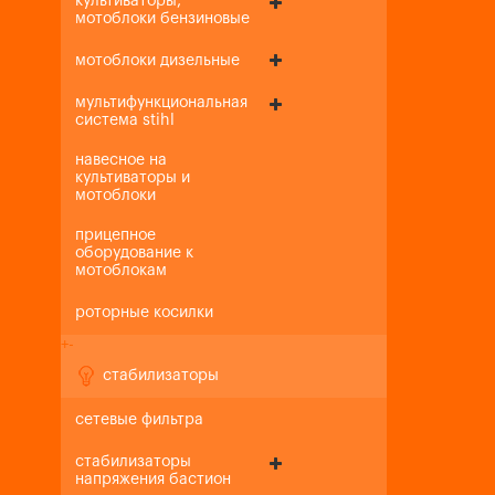
культиваторы,
мотоблоки бензиновые
мотоблоки дизельные
мультифункциональная
система stihl
навесное на
культиваторы и
мотоблоки
прицепное
оборудование к
мотоблокам
роторные косилки
+
-
стабилизаторы
сетевые фильтра
стабилизаторы
напряжения бастион