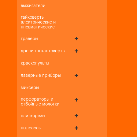
выжигатели
гайковерты
электрические и
пневматические
граверы
дрели + шкантоверты
краскопульты
лазерные приборы
миксеры
перфораторы и
отбойные молотки
плиткорезы
пылесосы