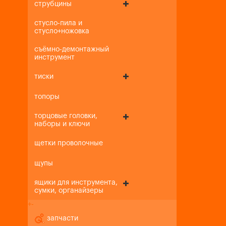
струбцины
стусло-пила и
стусло+ножовка
съёмно-демонтажный
инструмент
тиски
топоры
торцовые головки,
наборы и ключи
щетки проволочные
щупы
ящики для инструмента,
сумки, органайзеры
+
-
запчасти