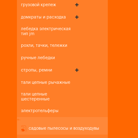
грузовой крепеж
домкраты и расходка
лебедка электрическая
тип jm
рохли, тачки, тележки
ручные лебедки
стропы, ремни
тали цепные рычажные
тали цепные
шестеренные
электротельферы
+
-
садовые пылесосы и воздуходувы