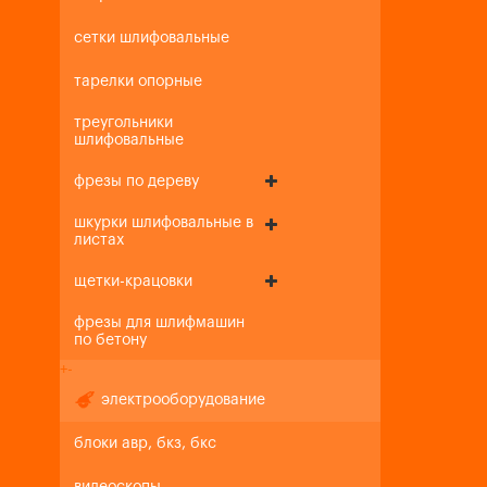
сетки шлифовальные
тарелки опорные
треугольники
шлифовальные
фрезы по дереву
шкурки шлифовальные в
листах
щетки-крацовки
фрезы для шлифмашин
по бетону
+
-
электрооборудование
блоки авр, бкз, бкс