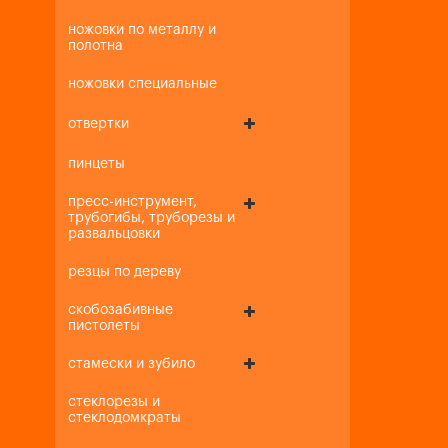
ножовки по металлу и
полотна
ножовки специальные
отвертки
пинцеты
пресс-инструмент,
трубогибы, труборезы и
развальцовки
резцы по дереву
скобозабивные
пистолеты
стамески и зубило
стеклорезы и
стеклодомкраты