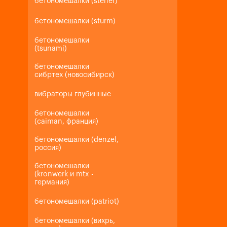
бетономешалки (steher)
бетономешалки (sturm)
бетономешалки
(tsunami)
бетономешалки
сибртех (новосибирск)
вибраторы глубинные
бетономешалки
(caiman, франция)
бетономешалки (denzel,
россия)
бетономешалки
(kronwerk и mtx -
германия)
бетономешалки (patriot)
бетономешалки (вихрь,