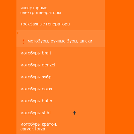
инверторные
электрогенераторы
трёхфазные генераторы
+
-
мотобуры, ручные буры, шнеки
мотобуры brait
мотобуры denzel
мотобуры зубр
мотобуры союз
мотобуры huter
мотобуры stihl
мотобуры кратон,
carver, forza