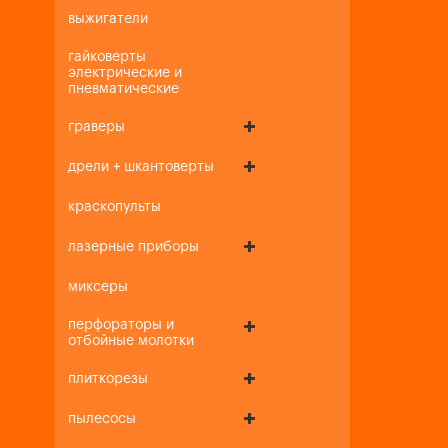
выжигатели
гайковерты
электрические и
пневматические
граверы
дрели + шкантоверты
краскопульты
лазерные приборы
миксеры
перфораторы и
отбойные молотки
плиткорезы
пылесосы