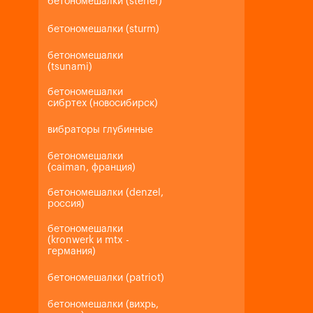
бетономешалки (steher)
бетономешалки (sturm)
бетономешалки
(tsunami)
бетономешалки
сибртех (новосибирск)
вибраторы глубинные
бетономешалки
(caiman, франция)
бетономешалки (denzel,
россия)
бетономешалки
(kronwerk и mtx -
германия)
бетономешалки (patriot)
бетономешалки (вихрь,