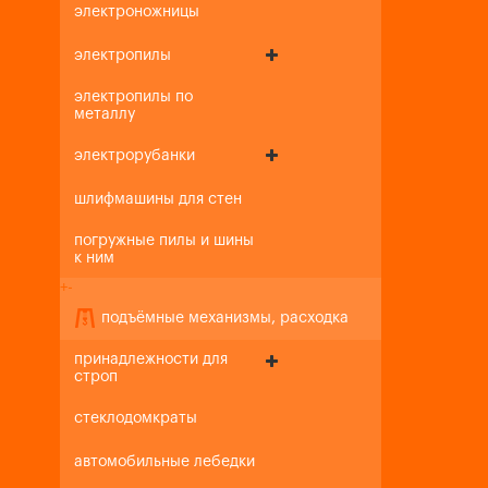
электроножницы
электропилы
электропилы по
металлу
электрорубанки
шлифмашины для стен
погружные пилы и шины
к ним
+
-
подъёмные механизмы, расходка
принадлежности для
строп
стеклодомкраты
автомобильные лебедки