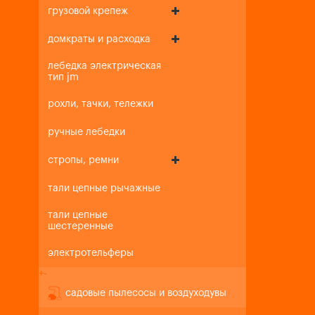
грузовой крепеж
домкраты и расходка
лебедка электрическая
тип jm
рохли, тачки, тележки
ручные лебедки
стропы, ремни
тали цепные рычажные
тали цепные
шестеренные
электротельферы
+
-
садовые пылесосы и воздуходувы