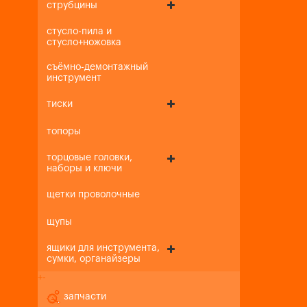
струбцины
стусло-пила и
стусло+ножовка
съёмно-демонтажный
инструмент
тиски
топоры
торцовые головки,
наборы и ключи
щетки проволочные
щупы
ящики для инструмента,
сумки, органайзеры
+
-
запчасти