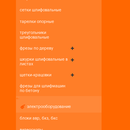
сетки шлифовальные
тарелки опорные
треугольники
шлифовальные
фрезы по дереву
шкурки шлифовальные в
листах
щетки-крацовки
фрезы для шлифмашин
по бетону
+
-
электрооборудование
блоки авр, бкз, бкс