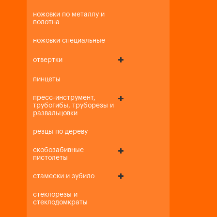
ножовки по металлу и
полотна
ножовки специальные
отвертки
пинцеты
пресс-инструмент,
трубогибы, труборезы и
развальцовки
резцы по дереву
скобозабивные
пистолеты
стамески и зубило
стеклорезы и
стеклодомкраты