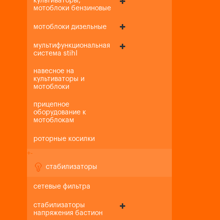
культиваторы,
мотоблоки бензиновые
мотоблоки дизельные
мультифункциональная
система stihl
навесное на
культиваторы и
мотоблоки
прицепное
оборудование к
мотоблокам
роторные косилки
+
-
стабилизаторы
сетевые фильтра
стабилизаторы
напряжения бастион