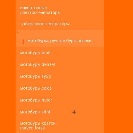
инверторные
электрогенераторы
трёхфазные генераторы
+
-
мотобуры, ручные буры, шнеки
мотобуры brait
мотобуры denzel
мотобуры зубр
мотобуры союз
мотобуры huter
мотобуры stihl
мотобуры кратон,
carver, forza