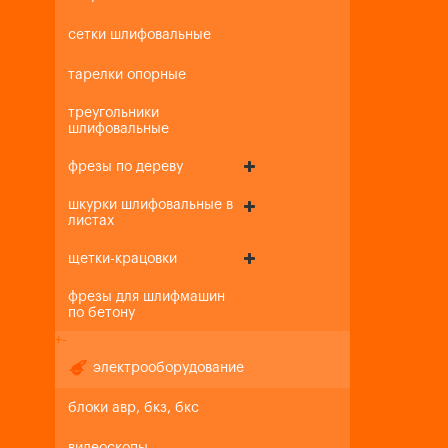
сетки шлифовальные
тарелки опорные
треугольники
шлифовальные
фрезы по дереву
шкурки шлифовальные в
листах
щетки-крацовки
фрезы для шлифмашин
по бетону
+
-
электрооборудование
блоки авр, бкз, бкс