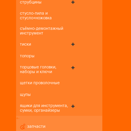
струбцины
стусло-пила и
стусло+ножовка
съёмно-демонтажный
инструмент
тиски
топоры
торцовые головки,
наборы и ключи
щетки проволочные
щупы
ящики для инструмента,
сумки, органайзеры
+
-
запчасти