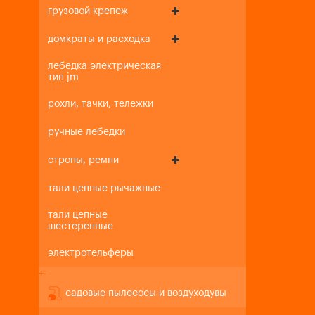
грузовой крепеж
домкраты и расходка
лебедка электрическая
тип jm
рохли, тачки, тележки
ручные лебедки
стропы, ремни
тали цепные рычажные
тали цепные
шестеренные
электротельферы
+
-
садовые пылесосы и воздуходувы