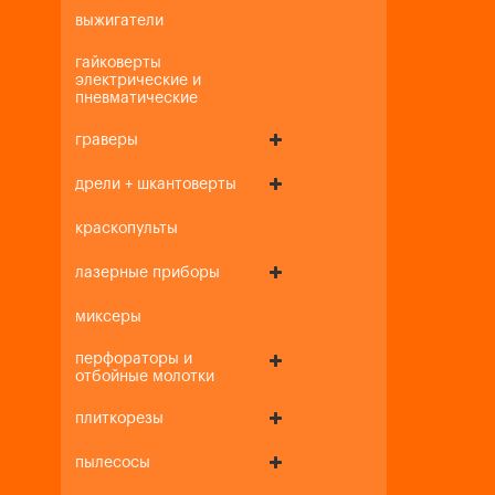
выжигатели
гайковерты
электрические и
пневматические
граверы
дрели + шкантоверты
краскопульты
лазерные приборы
миксеры
перфораторы и
отбойные молотки
плиткорезы
пылесосы