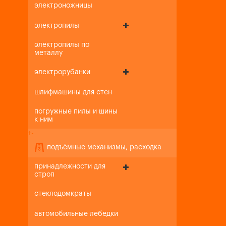
электроножницы
электропилы
электропилы по
металлу
электрорубанки
шлифмашины для стен
погружные пилы и шины
к ним
+
-
подъёмные механизмы, расходка
принадлежности для
строп
стеклодомкраты
автомобильные лебедки