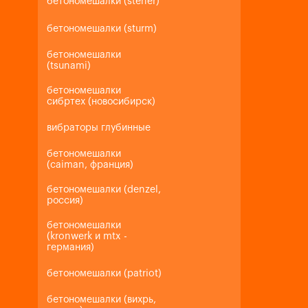
бетономешалки (steher)
бетономешалки (sturm)
бетономешалки
(tsunami)
бетономешалки
сибртех (новосибирск)
вибраторы глубинные
бетономешалки
(caiman, франция)
бетономешалки (denzel,
россия)
бетономешалки
(kronwerk и mtx -
германия)
бетономешалки (patriot)
бетономешалки (вихрь,