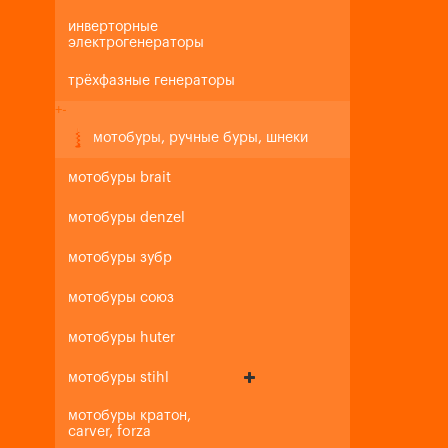
инверторные
электрогенераторы
трёхфазные генераторы
+
-
мотобуры, ручные буры, шнеки
мотобуры brait
мотобуры denzel
мотобуры зубр
мотобуры союз
мотобуры huter
мотобуры stihl
мотобуры кратон,
carver, forza