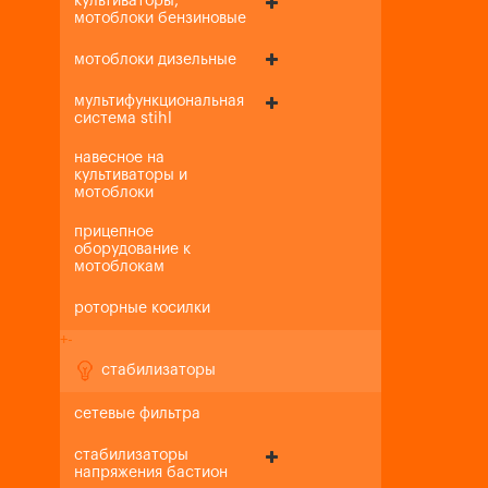
культиваторы,
мотоблоки бензиновые
мотоблоки дизельные
мультифункциональная
система stihl
навесное на
культиваторы и
мотоблоки
прицепное
оборудование к
мотоблокам
роторные косилки
+
-
стабилизаторы
сетевые фильтра
стабилизаторы
напряжения бастион