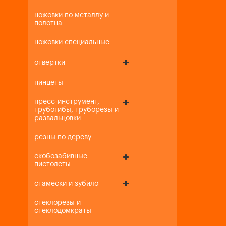
ножовки по металлу и
полотна
ножовки специальные
отвертки
пинцеты
пресс-инструмент,
трубогибы, труборезы и
развальцовки
резцы по дереву
скобозабивные
пистолеты
стамески и зубило
стеклорезы и
стеклодомкраты