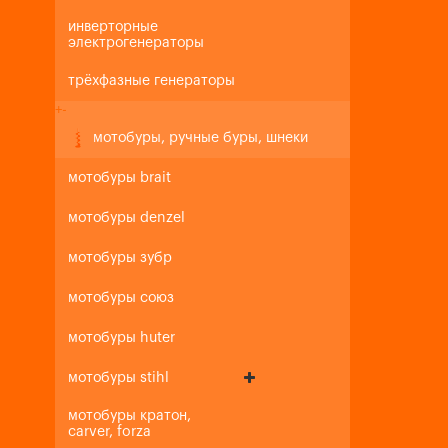
инверторные
электрогенераторы
трёхфазные генераторы
+
-
мотобуры, ручные буры, шнеки
мотобуры brait
мотобуры denzel
мотобуры зубр
мотобуры союз
мотобуры huter
мотобуры stihl
мотобуры кратон,
carver, forza