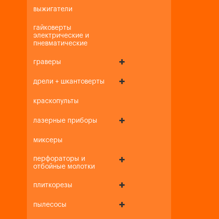
выжигатели
гайковерты
электрические и
пневматические
граверы
дрели + шкантоверты
краскопульты
лазерные приборы
миксеры
перфораторы и
отбойные молотки
плиткорезы
пылесосы