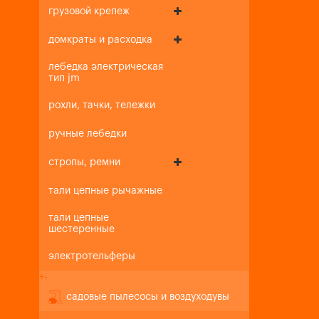
грузовой крепеж
домкраты и расходка
лебедка электрическая
тип jm
рохли, тачки, тележки
ручные лебедки
стропы, ремни
тали цепные рычажные
тали цепные
шестеренные
электротельферы
+
-
садовые пылесосы и воздуходувы