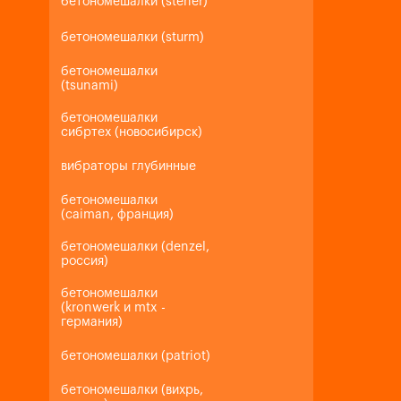
бетономешалки (steher)
бетономешалки (sturm)
бетономешалки
(tsunami)
бетономешалки
сибртех (новосибирск)
вибраторы глубинные
бетономешалки
(caiman, франция)
бетономешалки (denzel,
россия)
бетономешалки
(kronwerk и mtx -
германия)
бетономешалки (patriot)
бетономешалки (вихрь,