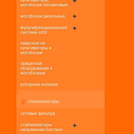
культиваторы,
мотоблоки бензиновые
мотоблоки дизельные
мультифункциональная
система stihl
навесное на
культиваторы и
мотоблоки
прицепное
оборудование к
мотоблокам
роторные косилки
+
-
стабилизаторы
сетевые фильтра
стабилизаторы
напряжения бастион