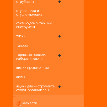
струбцины
стусло-пила и
стусло+ножовка
съёмно-демонтажный
инструмент
тиски
топоры
торцовые головки,
наборы и ключи
щетки проволочные
щупы
ящики для инструмента,
сумки, органайзеры
+
-
запчасти