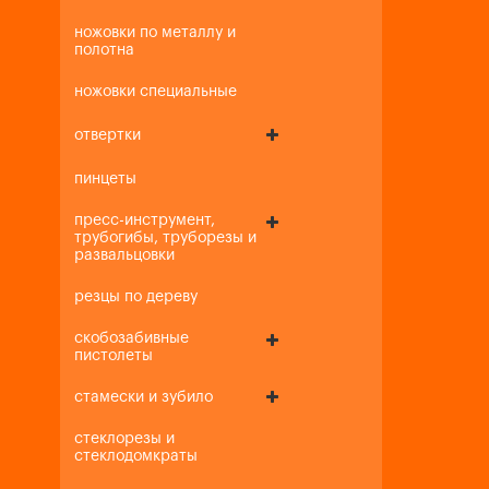
ножовки по металлу и
полотна
ножовки специальные
отвертки
пинцеты
пресс-инструмент,
трубогибы, труборезы и
развальцовки
резцы по дереву
скобозабивные
пистолеты
стамески и зубило
стеклорезы и
стеклодомкраты