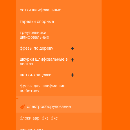
сетки шлифовальные
тарелки опорные
треугольники
шлифовальные
фрезы по дереву
шкурки шлифовальные в
листах
щетки-крацовки
фрезы для шлифмашин
по бетону
+
-
электрооборудование
блоки авр, бкз, бкс