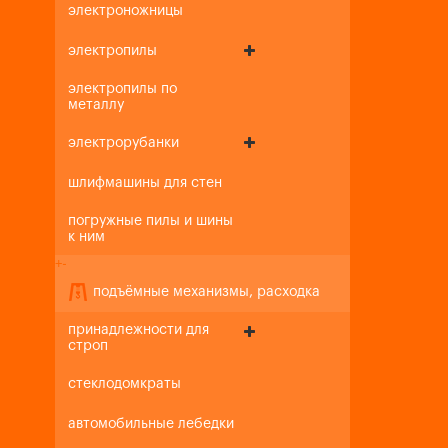
электроножницы
электропилы
электропилы по
металлу
электрорубанки
шлифмашины для стен
погружные пилы и шины
к ним
+
-
подъёмные механизмы, расходка
принадлежности для
строп
стеклодомкраты
автомобильные лебедки