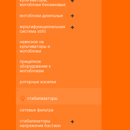
культиваторы,
мотоблоки бензиновые
мотоблоки дизельные
мультифункциональная
система stihl
навесное на
культиваторы и
мотоблоки
прицепное
оборудование к
мотоблокам
роторные косилки
+
-
стабилизаторы
сетевые фильтра
стабилизаторы
напряжения бастион