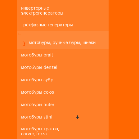
инверторные
электрогенераторы
трёхфазные генераторы
+
-
мотобуры, ручные буры, шнеки
мотобуры brait
мотобуры denzel
мотобуры зубр
мотобуры союз
мотобуры huter
мотобуры stihl
мотобуры кратон,
carver, forza