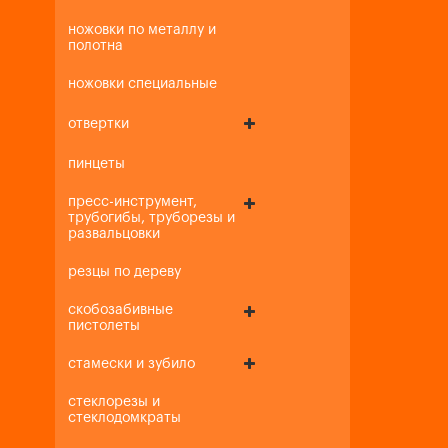
ножовки по металлу и
полотна
ножовки специальные
отвертки
пинцеты
пресс-инструмент,
трубогибы, труборезы и
развальцовки
резцы по дереву
скобозабивные
пистолеты
стамески и зубило
стеклорезы и
стеклодомкраты