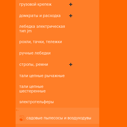
грузовой крепеж
домкраты и расходка
лебедка электрическая
тип jm
рохли, тачки, тележки
ручные лебедки
стропы, ремни
тали цепные рычажные
тали цепные
шестеренные
электротельферы
+
-
садовые пылесосы и воздуходувы