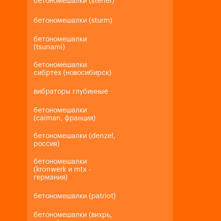
бетономешалки (steher)
бетономешалки (sturm)
бетономешалки
(tsunami)
бетономешалки
сибртех (новосибирск)
вибраторы глубинные
бетономешалки
(caiman, франция)
бетономешалки (denzel,
россия)
бетономешалки
(kronwerk и mtx -
германия)
бетономешалки (patriot)
бетономешалки (вихрь,