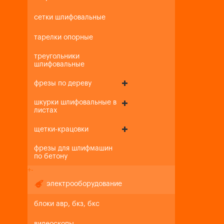
сетки шлифовальные
тарелки опорные
треугольники
шлифовальные
фрезы по дереву
шкурки шлифовальные в
листах
щетки-крацовки
фрезы для шлифмашин
по бетону
+
-
электрооборудование
блоки авр, бкз, бкс