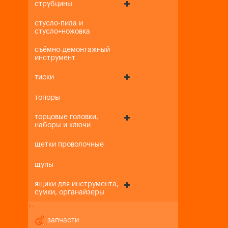
струбцины
стусло-пила и
стусло+ножовка
съёмно-демонтажный
инструмент
тиски
топоры
торцовые головки,
наборы и ключи
щетки проволочные
щупы
ящики для инструмента,
сумки, органайзеры
+
-
запчасти