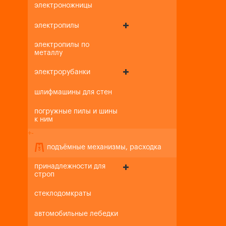
электроножницы
электропилы
электропилы по
металлу
электрорубанки
шлифмашины для стен
погружные пилы и шины
к ним
+
-
подъёмные механизмы, расходка
принадлежности для
строп
стеклодомкраты
автомобильные лебедки