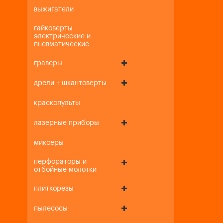
выжигатели
гайковерты
электрические и
пневматические
граверы
дрели + шкантоверты
краскопульты
лазерные приборы
миксеры
перфораторы и
отбойные молотки
плиткорезы
пылесосы