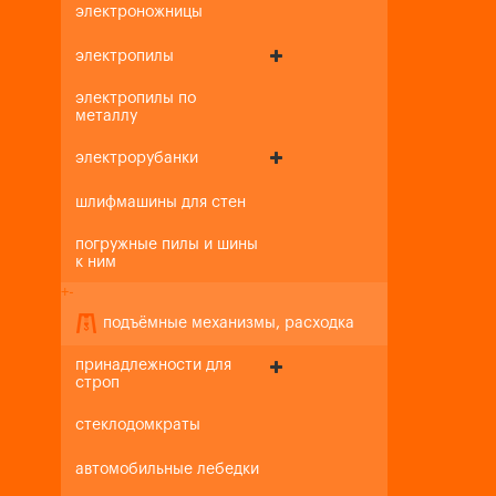
электроножницы
электропилы
электропилы по
металлу
электрорубанки
шлифмашины для стен
погружные пилы и шины
к ним
+
-
подъёмные механизмы, расходка
принадлежности для
строп
стеклодомкраты
автомобильные лебедки