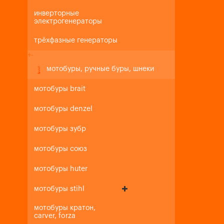
инверторные
электрогенераторы
трёхфазные генераторы
+
-
мотобуры, ручные буры, шнеки
мотобуры brait
мотобуры denzel
мотобуры зубр
мотобуры союз
мотобуры huter
мотобуры stihl
мотобуры кратон,
carver, forza