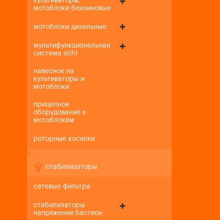
культиваторы,
мотоблоки бензиновые
мотоблоки дизельные
мультифункциональная
система stihl
навесное на
культиваторы и
мотоблоки
прицепное
оборудование к
мотоблокам
роторные косилки
+
-
стабилизаторы
сетевые фильтра
стабилизаторы
напряжения бастион