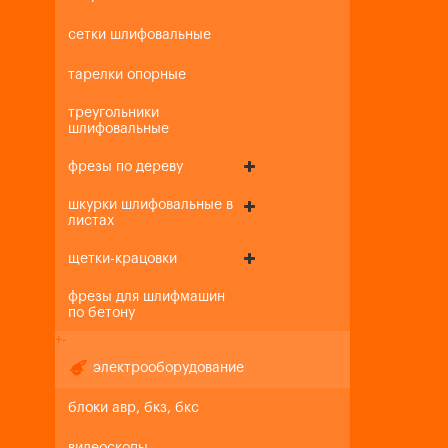
сетки шлифовальные
тарелки опорные
треугольники
шлифовальные
фрезы по дереву
шкурки шлифовальные в
листах
щетки-крацовки
фрезы для шлифмашин
по бетону
+
-
электрооборудование
блоки авр, бкз, бкс