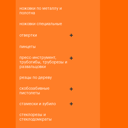
ножовки по металлу и
полотна
ножовки специальные
отвертки
пинцеты
пресс-инструмент,
трубогибы, труборезы и
развальцовки
резцы по дереву
скобозабивные
пистолеты
стамески и зубило
стеклорезы и
стеклодомкраты