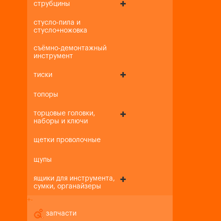
струбцины
стусло-пила и
стусло+ножовка
съёмно-демонтажный
инструмент
тиски
топоры
торцовые головки,
наборы и ключи
щетки проволочные
щупы
ящики для инструмента,
сумки, органайзеры
+
-
запчасти