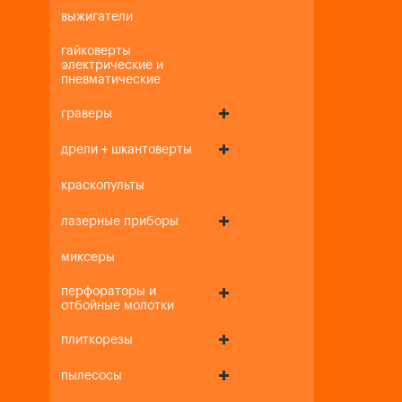
выжигатели
гайковерты
электрические и
пневматические
граверы
дрели + шкантоверты
краскопульты
лазерные приборы
миксеры
перфораторы и
отбойные молотки
плиткорезы
пылесосы