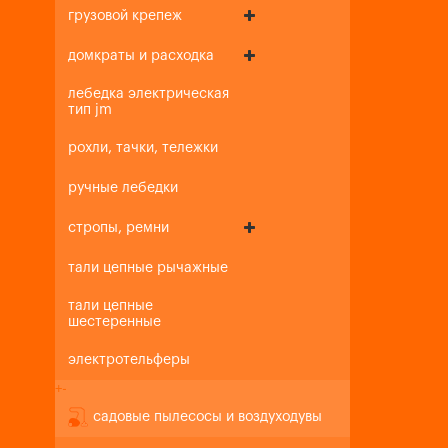
грузовой крепеж
домкраты и расходка
лебедка электрическая
тип jm
рохли, тачки, тележки
ручные лебедки
стропы, ремни
тали цепные рычажные
тали цепные
шестеренные
электротельферы
+
-
садовые пылесосы и воздуходувы