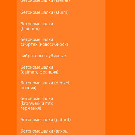
бетономешалки (steher)
бетономешалки (sturm)
бетономешалки
(tsunami)
бетономешалки
сибртех (новосибирск)
вибраторы глубинные
бетономешалки
(caiman, франция)
бетономешалки (denzel,
россия)
бетономешалки
(kronwerk и mtx -
германия)
бетономешалки (patriot)
бетономешалки (вихрь,