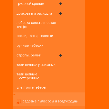
грузовой крепеж
домкраты и расходка
лебедка электрическая
тип jm
рохли, тачки, тележки
ручные лебедки
стропы, ремни
тали цепные рычажные
тали цепные
шестеренные
электротельферы
+
-
садовые пылесосы и воздуходувы