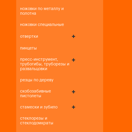
ножовки по металлу и
полотна
ножовки специальные
отвертки
пинцеты
пресс-инструмент,
трубогибы, труборезы и
развальцовки
резцы по дереву
скобозабивные
пистолеты
стамески и зубило
стеклорезы и
стеклодомкраты