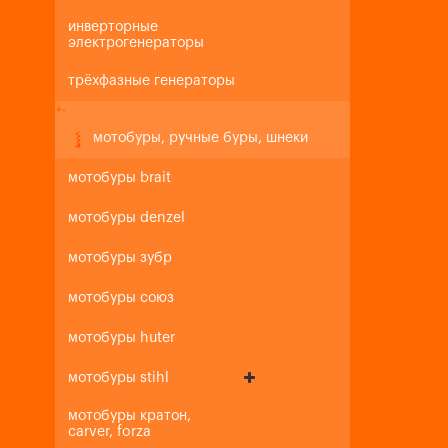
инверторные
электрогенераторы
трёхфазные генераторы
+
-
мотобуры, ручные буры, шнеки
мотобуры brait
мотобуры denzel
мотобуры зубр
мотобуры союз
мотобуры huter
мотобуры stihl
мотобуры кратон,
carver, forza