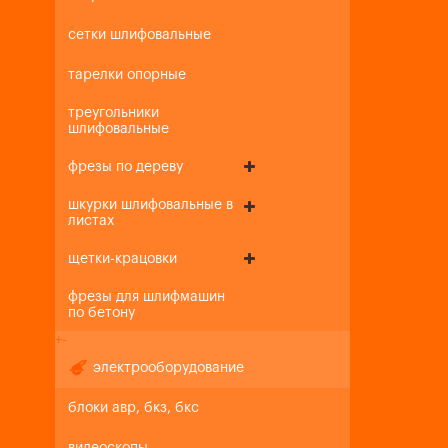
сетки шлифовальные
тарелки опорные
треугольники
шлифовальные
фрезы по дереву
шкурки шлифовальные в
листах
щетки-крацовки
фрезы для шлифмашин
по бетону
+
-
электрооборудование
блоки авр, бкз, бкс