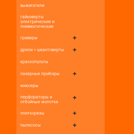
выжигатели
гайковерты
электрические и
пневматические
граверы
дрели + шкантоверты
краскопульты
лазерные приборы
миксеры
перфораторы и
отбойные молотки
плиткорезы
пылесосы