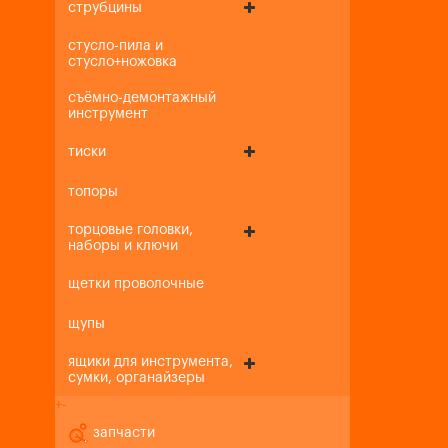
струбцины
стусло-пила и
стусло+ножовка
съёмно-демонтажный
инструмент
тиски
топоры
торцовые головки,
наборы и ключи
щетки проволочные
щупы
ящики для инструмента,
сумки, органайзеры
+
-
запчасти