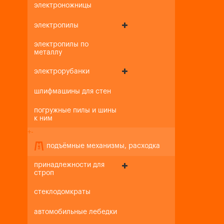
электроножницы
электропилы
электропилы по
металлу
электрорубанки
шлифмашины для стен
погружные пилы и шины
к ним
+
-
подъёмные механизмы, расходка
принадлежности для
строп
стеклодомкраты
автомобильные лебедки