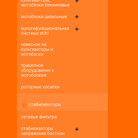
культиваторы,
мотоблоки бензиновые
мотоблоки дизельные
мультифункциональная
система stihl
навесное на
культиваторы и
мотоблоки
прицепное
оборудование к
мотоблокам
роторные косилки
+
-
стабилизаторы
сетевые фильтра
стабилизаторы
напряжения бастион