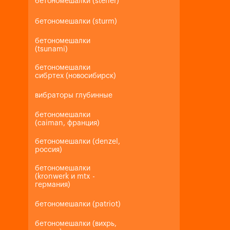
бетономешалки (steher)
бетономешалки (sturm)
бетономешалки
(tsunami)
бетономешалки
сибртех (новосибирск)
вибраторы глубинные
бетономешалки
(caiman, франция)
бетономешалки (denzel,
россия)
бетономешалки
(kronwerk и mtx -
германия)
бетономешалки (patriot)
бетономешалки (вихрь,