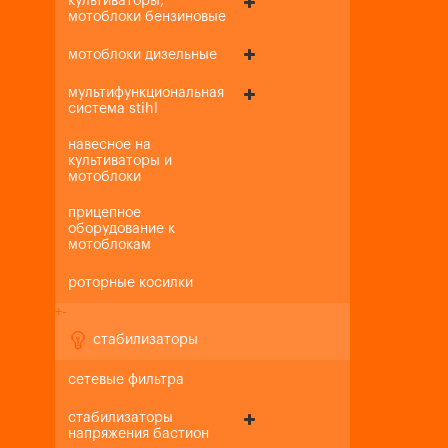
культиваторы,
мотоблоки бензиновые
мотоблоки дизельные
мультифункциональная
система stihl
навесное на
культиваторы и
мотоблоки
прицепное
оборудование к
мотоблокам
роторные косилки
+
-
стабилизаторы
сетевые фильтра
стабилизаторы
напряжения бастион