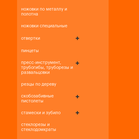
ножовки по металлу и
полотна
ножовки специальные
отвертки
пинцеты
пресс-инструмент,
трубогибы, труборезы и
развальцовки
резцы по дереву
скобозабивные
пистолеты
стамески и зубило
стеклорезы и
стеклодомкраты