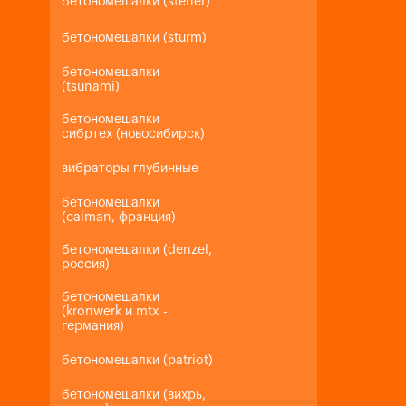
бетономешалки (steher)
бетономешалки (sturm)
бетономешалки
(tsunami)
бетономешалки
сибртех (новосибирск)
вибраторы глубинные
бетономешалки
(caiman, франция)
бетономешалки (denzel,
россия)
бетономешалки
(kronwerk и mtx -
германия)
бетономешалки (patriot)
бетономешалки (вихрь,