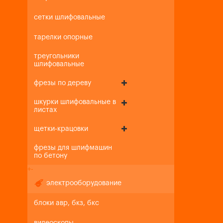
сетки шлифовальные
тарелки опорные
треугольники
шлифовальные
фрезы по дереву
шкурки шлифовальные в
листах
щетки-крацовки
фрезы для шлифмашин
по бетону
+
-
электрооборудование
блоки авр, бкз, бкс