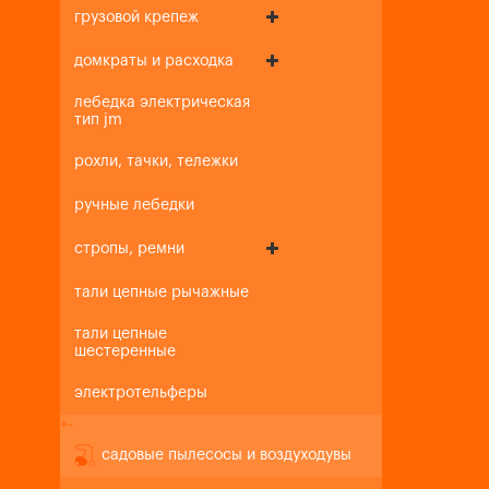
грузовой крепеж
домкраты и расходка
лебедка электрическая
тип jm
рохли, тачки, тележки
ручные лебедки
стропы, ремни
тали цепные рычажные
тали цепные
шестеренные
электротельферы
+
-
садовые пылесосы и воздуходувы