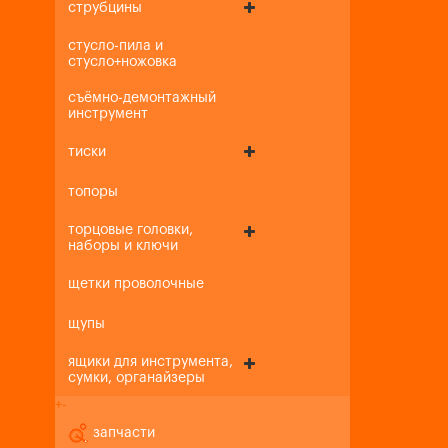
струбцины
стусло-пила и
стусло+ножовка
съёмно-демонтажный
инструмент
тиски
топоры
торцовые головки,
наборы и ключи
щетки проволочные
щупы
ящики для инструмента,
сумки, органайзеры
+
-
запчасти