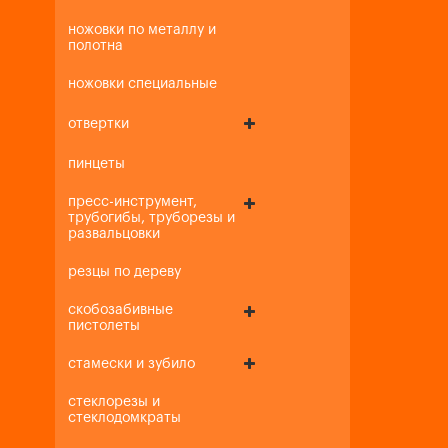
ножовки по металлу и
полотна
ножовки специальные
отвертки
пинцеты
пресс-инструмент,
трубогибы, труборезы и
развальцовки
резцы по дереву
скобозабивные
пистолеты
стамески и зубило
стеклорезы и
стеклодомкраты