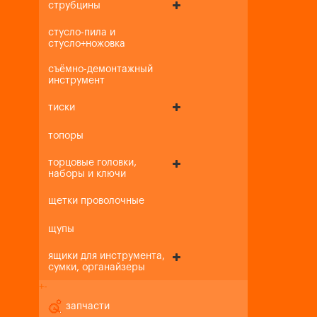
струбцины
стусло-пила и
стусло+ножовка
съёмно-демонтажный
инструмент
тиски
топоры
торцовые головки,
наборы и ключи
щетки проволочные
щупы
ящики для инструмента,
сумки, органайзеры
+
-
запчасти