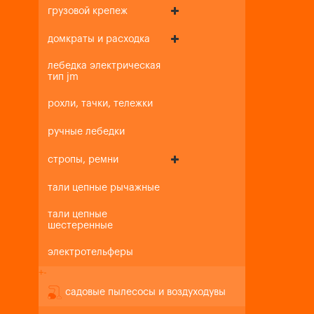
грузовой крепеж
домкраты и расходка
лебедка электрическая
тип jm
рохли, тачки, тележки
ручные лебедки
стропы, ремни
тали цепные рычажные
тали цепные
шестеренные
электротельферы
+
-
садовые пылесосы и воздуходувы