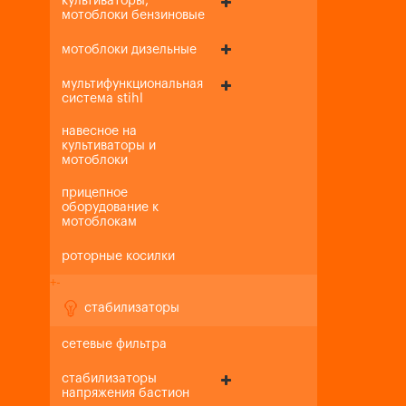
культиваторы,
мотоблоки бензиновые
мотоблоки дизельные
мультифункциональная
система stihl
навесное на
культиваторы и
мотоблоки
прицепное
оборудование к
мотоблокам
роторные косилки
+
-
стабилизаторы
сетевые фильтра
стабилизаторы
напряжения бастион