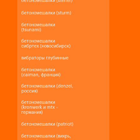
бетономешалки (steher)
бетономешалки (sturm)
бетономешалки
(tsunami)
бетономешалки
сибртех (новосибирск)
вибраторы глубинные
бетономешалки
(caiman, франция)
бетономешалки (denzel,
россия)
бетономешалки
(kronwerk и mtx -
германия)
бетономешалки (patriot)
бетономешалки (вихрь,