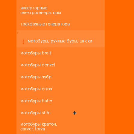
инверторные
электрогенераторы
трёхфазные генераторы
+
-
мотобуры, ручные буры, шнеки
мотобуры brait
мотобуры denzel
мотобуры зубр
мотобуры союз
мотобуры huter
мотобуры stihl
мотобуры кратон,
carver, forza