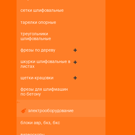
сетки шлифовальные
тарелки опорные
треугольники
шлифовальные
фрезы по дереву
шкурки шлифовальные в
листах
щетки-крацовки
фрезы для шлифмашин
по бетону
+
-
электрооборудование
блоки авр, бкз, бкс