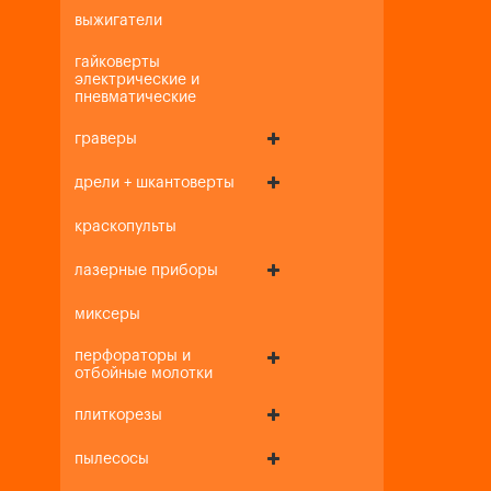
выжигатели
гайковерты
электрические и
пневматические
граверы
дрели + шкантоверты
краскопульты
лазерные приборы
миксеры
перфораторы и
отбойные молотки
плиткорезы
пылесосы