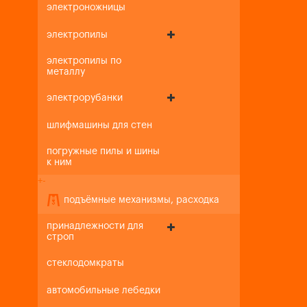
электроножницы
электропилы
электропилы по
металлу
электрорубанки
шлифмашины для стен
погружные пилы и шины
к ним
+
-
подъёмные механизмы, расходка
принадлежности для
строп
стеклодомкраты
автомобильные лебедки