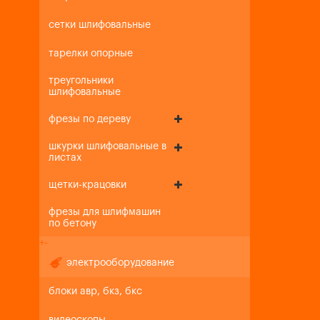
сетки шлифовальные
тарелки опорные
треугольники
шлифовальные
фрезы по дереву
шкурки шлифовальные в
листах
щетки-крацовки
фрезы для шлифмашин
по бетону
+
-
электрооборудование
блоки авр, бкз, бкс