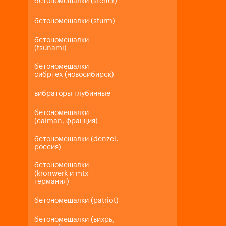
бетономешалки (steher)
бетономешалки (sturm)
бетономешалки
(tsunami)
бетономешалки
сибртех (новосибирск)
вибраторы глубинные
бетономешалки
(caiman, франция)
бетономешалки (denzel,
россия)
бетономешалки
(kronwerk и mtx -
германия)
бетономешалки (patriot)
бетономешалки (вихрь,