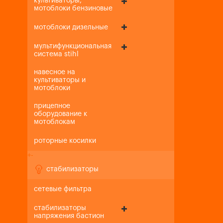
культиваторы,
мотоблоки бензиновые
мотоблоки дизельные
мультифункциональная
система stihl
навесное на
культиваторы и
мотоблоки
прицепное
оборудование к
мотоблокам
роторные косилки
+
-
стабилизаторы
сетевые фильтра
стабилизаторы
напряжения бастион