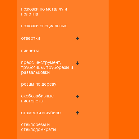
ножовки по металлу и
полотна
ножовки специальные
отвертки
пинцеты
пресс-инструмент,
трубогибы, труборезы и
развальцовки
резцы по дереву
скобозабивные
пистолеты
стамески и зубило
стеклорезы и
стеклодомкраты