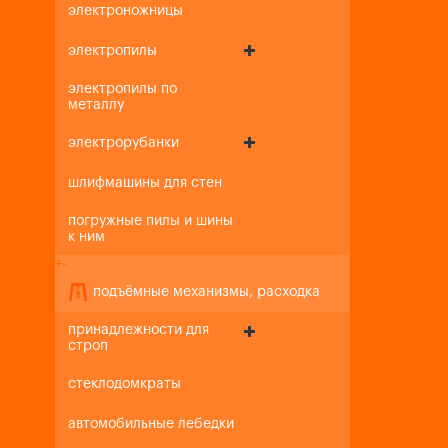
электроножницы
электропилы
электропилы по
металлу
электрорубанки
шлифмашины для стен
погружные пилы и шины
к ним
+
-
подъёмные механизмы, расходка
принадлежности для
строп
стеклодомкраты
автомобильные лебедки