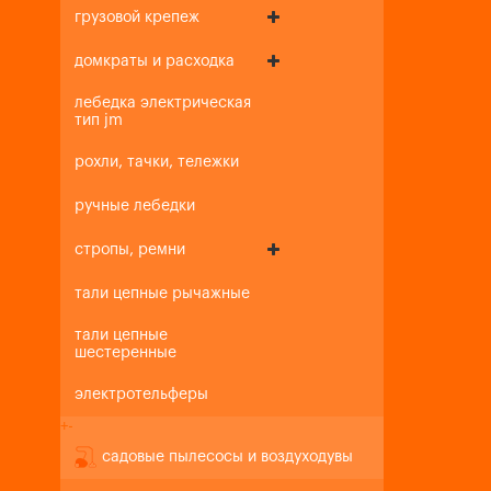
грузовой крепеж
домкраты и расходка
лебедка электрическая
тип jm
рохли, тачки, тележки
ручные лебедки
стропы, ремни
тали цепные рычажные
тали цепные
шестеренные
электротельферы
+
-
садовые пылесосы и воздуходувы