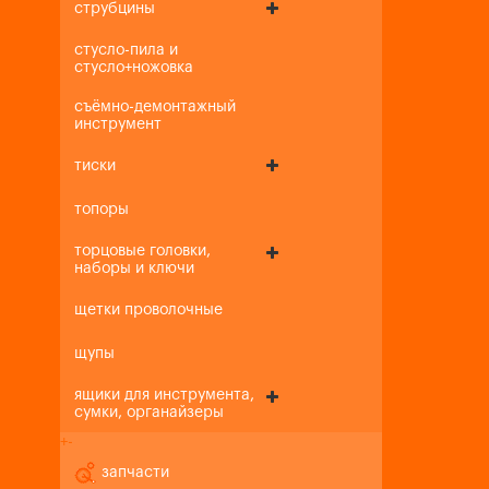
струбцины
стусло-пила и
стусло+ножовка
съёмно-демонтажный
инструмент
тиски
топоры
торцовые головки,
наборы и ключи
щетки проволочные
щупы
ящики для инструмента,
сумки, органайзеры
+
-
запчасти