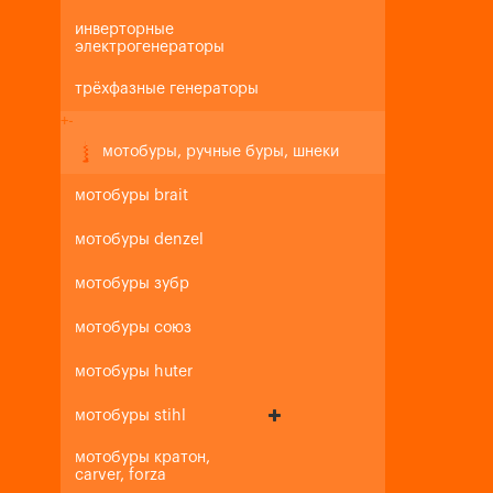
инверторные
электрогенераторы
трёхфазные генераторы
+
-
мотобуры, ручные буры, шнеки
мотобуры brait
мотобуры denzel
мотобуры зубр
мотобуры союз
мотобуры huter
мотобуры stihl
мотобуры кратон,
carver, forza