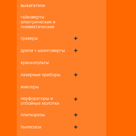
выжигатели
гайковерты
электрические и
пневматические
граверы
дрели + шкантоверты
краскопульты
лазерные приборы
миксеры
перфораторы и
отбойные молотки
плиткорезы
пылесосы