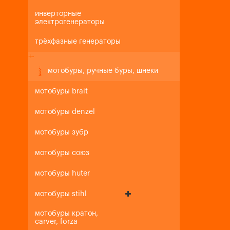
инверторные
электрогенераторы
трёхфазные генераторы
+
-
мотобуры, ручные буры, шнеки
мотобуры brait
мотобуры denzel
мотобуры зубр
мотобуры союз
мотобуры huter
мотобуры stihl
мотобуры кратон,
carver, forza