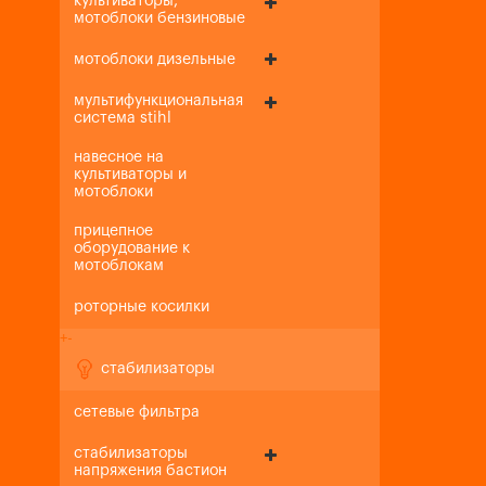
культиваторы,
мотоблоки бензиновые
мотоблоки дизельные
мультифункциональная
система stihl
навесное на
культиваторы и
мотоблоки
прицепное
оборудование к
мотоблокам
роторные косилки
+
-
стабилизаторы
сетевые фильтра
стабилизаторы
напряжения бастион