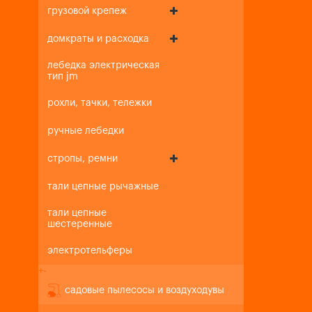
грузовой крепеж
домкраты и расходка
лебедка электрическая
тип jm
рохли, тачки, тележки
ручные лебедки
стропы, ремни
тали цепные рычажные
тали цепные
шестеренные
электротельферы
+
-
садовые пылесосы и воздуходувы