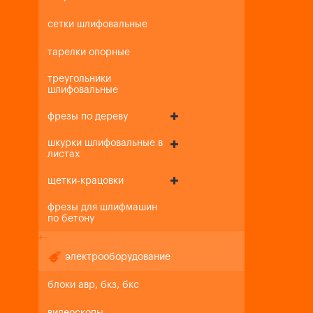
сетки шлифовальные
тарелки опорные
треугольники
шлифовальные
фрезы по дереву
шкурки шлифовальные в
листах
щетки-крацовки
фрезы для шлифмашин
по бетону
+
-
электрооборудование
блоки авр, бкз, бкс