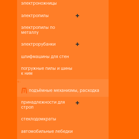
электроножницы
электропилы
электропилы по
металлу
электрорубанки
шлифмашины для стен
погружные пилы и шины
к ним
+
-
подъёмные механизмы, расходка
принадлежности для
строп
стеклодомкраты
автомобильные лебедки