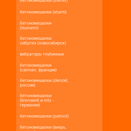
бетономешалки (steher)
бетономешалки (sturm)
бетономешалки
(tsunami)
бетономешалки
сибртех (новосибирск)
вибраторы глубинные
бетономешалки
(caiman, франция)
бетономешалки (denzel,
россия)
бетономешалки
(kronwerk и mtx -
германия)
бетономешалки (patriot)
бетономешалки (вихрь,