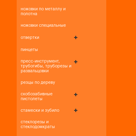
ножовки по металлу и
полотна
ножовки специальные
отвертки
пинцеты
пресс-инструмент,
трубогибы, труборезы и
развальцовки
резцы по дереву
скобозабивные
пистолеты
стамески и зубило
стеклорезы и
стеклодомкраты