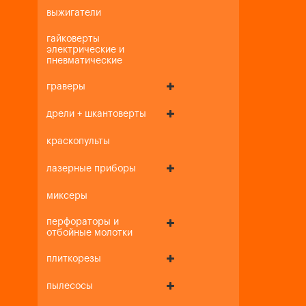
выжигатели
гайковерты
электрические и
пневматические
граверы
дрели + шкантоверты
краскопульты
лазерные приборы
миксеры
перфораторы и
отбойные молотки
плиткорезы
пылесосы