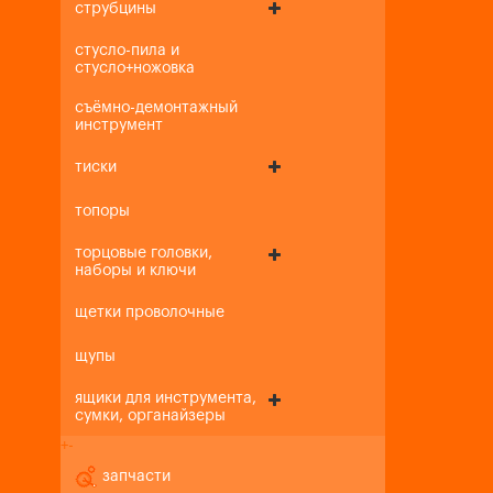
струбцины
стусло-пила и
стусло+ножовка
съёмно-демонтажный
инструмент
тиски
топоры
торцовые головки,
наборы и ключи
щетки проволочные
щупы
ящики для инструмента,
сумки, органайзеры
+
-
запчасти