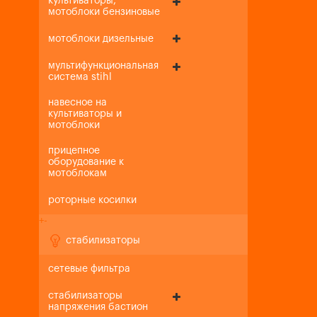
культиваторы,
мотоблоки бензиновые
мотоблоки дизельные
мультифункциональная
система stihl
навесное на
культиваторы и
мотоблоки
прицепное
оборудование к
мотоблокам
роторные косилки
+
-
стабилизаторы
сетевые фильтра
стабилизаторы
напряжения бастион