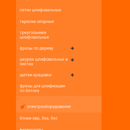
сетки шлифовальные
тарелки опорные
треугольники
шлифовальные
фрезы по дереву
шкурки шлифовальные в
листах
щетки-крацовки
фрезы для шлифмашин
по бетону
+
-
электрооборудование
блоки авр, бкз, бкс