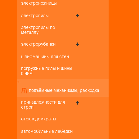
электроножницы
электропилы
электропилы по
металлу
электрорубанки
шлифмашины для стен
погружные пилы и шины
к ним
+
-
подъёмные механизмы, расходка
принадлежности для
строп
стеклодомкраты
автомобильные лебедки