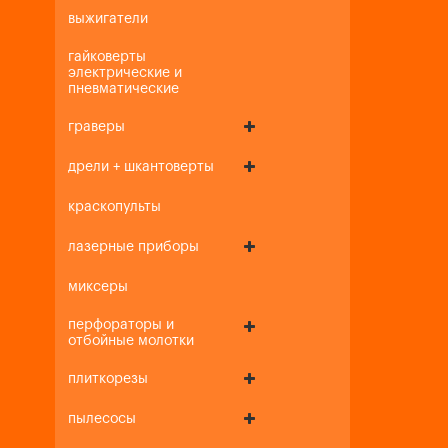
выжигатели
гайковерты
электрические и
пневматические
граверы
дрели + шкантоверты
краскопульты
лазерные приборы
миксеры
перфораторы и
отбойные молотки
плиткорезы
пылесосы