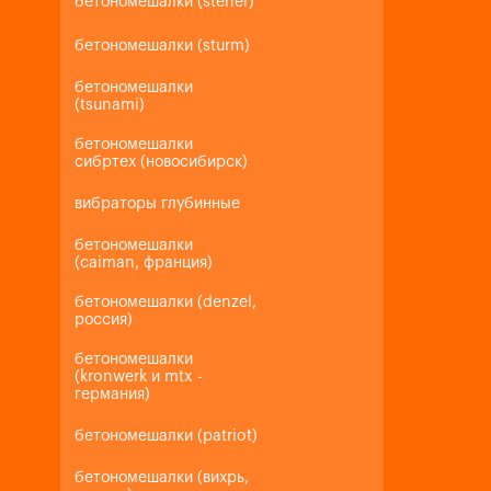
бетономешалки (steher)
бетономешалки (sturm)
бетономешалки
(tsunami)
бетономешалки
сибртех (новосибирск)
вибраторы глубинные
бетономешалки
(caiman, франция)
бетономешалки (denzel,
россия)
бетономешалки
(kronwerk и mtx -
германия)
бетономешалки (patriot)
бетономешалки (вихрь,