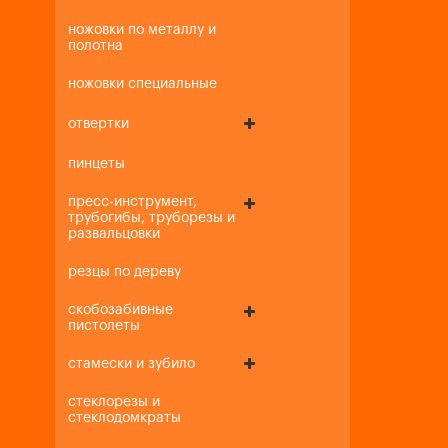
ножовки по металлу и
полотна
ножовки специальные
отвертки
пинцеты
пресс-инструмент,
трубогибы, труборезы и
развальцовки
резцы по дереву
скобозабивные
пистолеты
стамески и зубило
стеклорезы и
стеклодомкраты