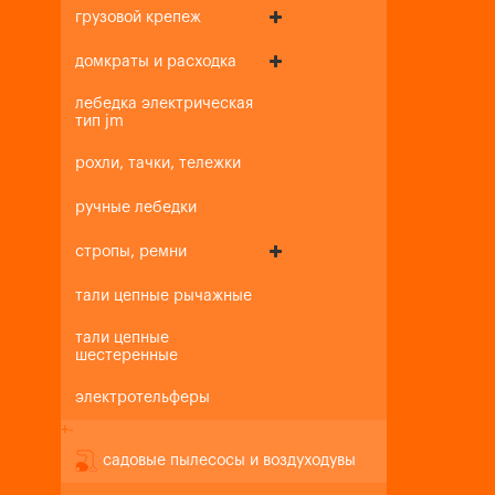
грузовой крепеж
домкраты и расходка
лебедка электрическая
тип jm
рохли, тачки, тележки
ручные лебедки
стропы, ремни
тали цепные рычажные
тали цепные
шестеренные
электротельферы
+
-
садовые пылесосы и воздуходувы