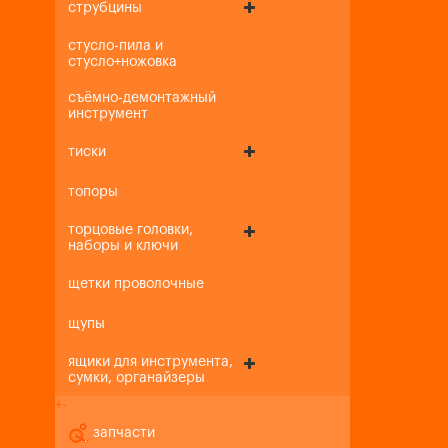
струбцины
стусло-пила и
стусло+ножовка
съёмно-демонтажный
инструмент
тиски
топоры
торцовые головки,
наборы и ключи
щетки проволочные
щупы
ящики для инструмента,
сумки, органайзеры
+
-
запчасти