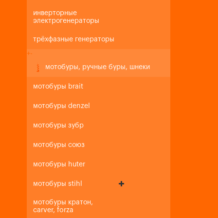
инверторные
электрогенераторы
трёхфазные генераторы
+
-
мотобуры, ручные буры, шнеки
мотобуры brait
мотобуры denzel
мотобуры зубр
мотобуры союз
мотобуры huter
мотобуры stihl
мотобуры кратон,
carver, forza