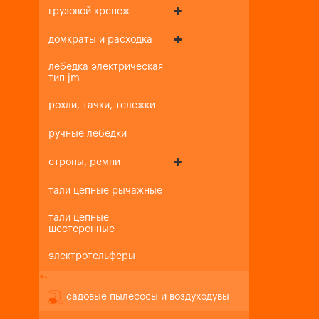
грузовой крепеж
домкраты и расходка
лебедка электрическая
тип jm
рохли, тачки, тележки
ручные лебедки
стропы, ремни
тали цепные рычажные
тали цепные
шестеренные
электротельферы
+
-
садовые пылесосы и воздуходувы