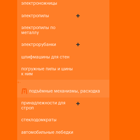
электроножницы
электропилы
электропилы по
металлу
электрорубанки
шлифмашины для стен
погружные пилы и шины
к ним
+
-
подъёмные механизмы, расходка
принадлежности для
строп
стеклодомкраты
автомобильные лебедки