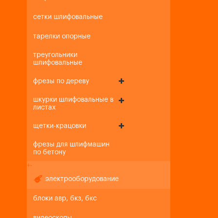
сетки шлифовальные
тарелки опорные
треугольники
шлифовальные
фрезы по дереву
шкурки шлифовальные в
листах
щетки-крацовки
фрезы для шлифмашин
по бетону
+
-
электрооборудование
блоки авр, бкз, бкс