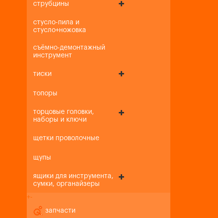
струбцины
стусло-пила и
стусло+ножовка
съёмно-демонтажный
инструмент
тиски
топоры
торцовые головки,
наборы и ключи
щетки проволочные
щупы
ящики для инструмента,
сумки, органайзеры
+
-
запчасти