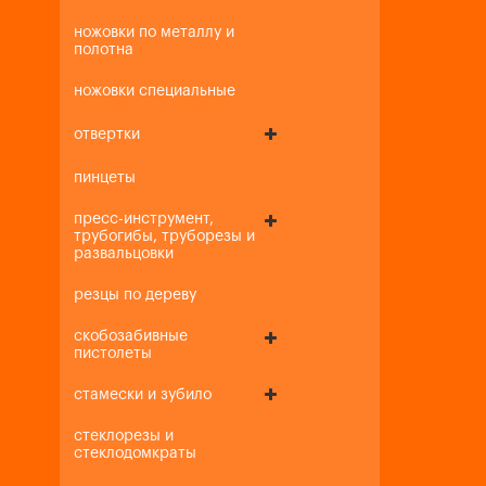
ножовки по металлу и
полотна
ножовки специальные
отвертки
пинцеты
пресс-инструмент,
трубогибы, труборезы и
развальцовки
резцы по дереву
скобозабивные
пистолеты
стамески и зубило
стеклорезы и
стеклодомкраты