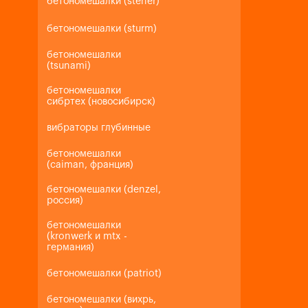
бетономешалки (steher)
бетономешалки (sturm)
бетономешалки
(tsunami)
бетономешалки
сибртех (новосибирск)
вибраторы глубинные
бетономешалки
(caiman, франция)
бетономешалки (denzel,
россия)
бетономешалки
(kronwerk и mtx -
германия)
бетономешалки (patriot)
бетономешалки (вихрь,