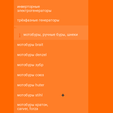
инверторные
электрогенераторы
трёхфазные генераторы
+
-
мотобуры, ручные буры, шнеки
мотобуры brait
мотобуры denzel
мотобуры зубр
мотобуры союз
мотобуры huter
мотобуры stihl
мотобуры кратон,
carver, forza