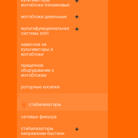
культиваторы,
мотоблоки бензиновые
мотоблоки дизельные
мультифункциональная
система stihl
навесное на
культиваторы и
мотоблоки
прицепное
оборудование к
мотоблокам
роторные косилки
+
-
стабилизаторы
сетевые фильтра
стабилизаторы
напряжения бастион