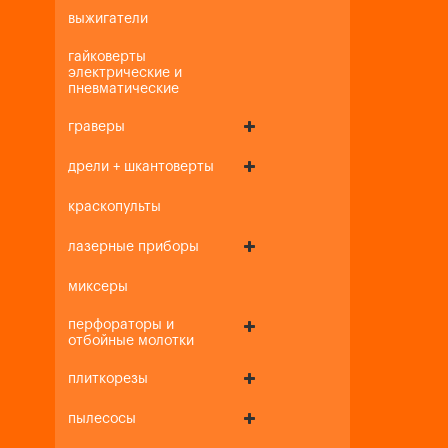
выжигатели
гайковерты
электрические и
пневматические
граверы
дрели + шкантоверты
краскопульты
лазерные приборы
миксеры
перфораторы и
отбойные молотки
плиткорезы
пылесосы