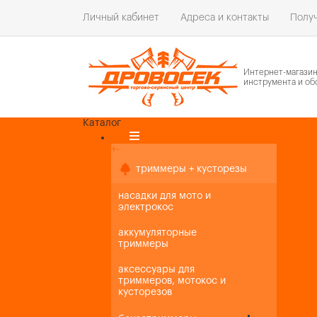
Личный кабинет
Адреса и контакты
Получ
Интернет-магази
инструмента и об
Каталог
Каталог товаров
+
-
+
-
триммеры + кусторезы
насадки для мото и
электрокос
аккумуляторные
триммеры
аксессуары для
триммеров, мотокос и
кусторезов