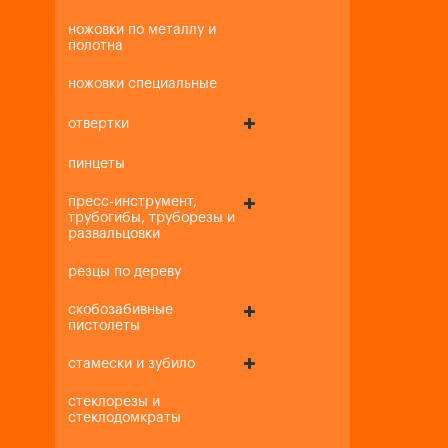
ножовки по металлу и
полотна
ножовки специальные
отвертки
пинцеты
пресс-инструмент,
трубогибы, труборезы и
развальцовки
резцы по дереву
скобозабивные
пистолеты
стамески и зубило
стеклорезы и
стеклодомкраты