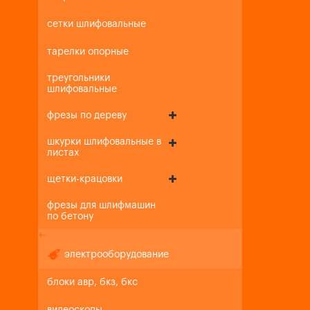
сетки шлифовальные
тарелки опорные
треугольники
шлифовальные
фрезы по дереву
шкурки шлифовальные в
листах
щетки-крацовки
фрезы для шлифмашин
по бетону
+
-
электрооборудование
блоки авр, бкз, бкс