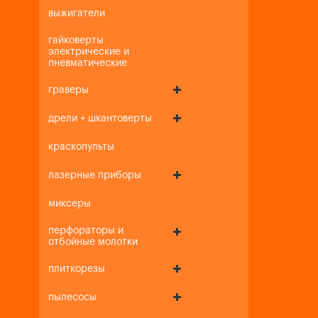
выжигатели
гайковерты
электрические и
пневматические
граверы
дрели + шкантоверты
краскопульты
лазерные приборы
миксеры
перфораторы и
отбойные молотки
плиткорезы
пылесосы