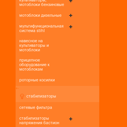
культиваторы,
мотоблоки бензиновые
мотоблоки дизельные
мультифункциональная
система stihl
навесное на
культиваторы и
мотоблоки
прицепное
оборудование к
мотоблокам
роторные косилки
+
-
стабилизаторы
сетевые фильтра
стабилизаторы
напряжения бастион