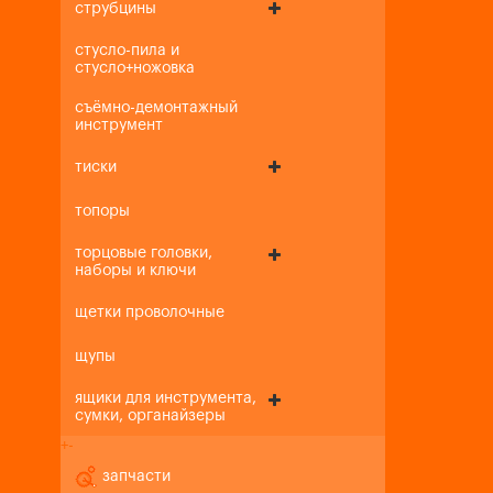
струбцины
стусло-пила и
стусло+ножовка
съёмно-демонтажный
инструмент
тиски
топоры
торцовые головки,
наборы и ключи
щетки проволочные
щупы
ящики для инструмента,
сумки, органайзеры
+
-
запчасти