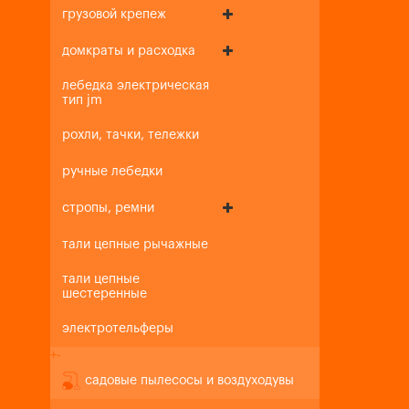
грузовой крепеж
домкраты и расходка
лебедка электрическая
тип jm
рохли, тачки, тележки
ручные лебедки
стропы, ремни
тали цепные рычажные
тали цепные
шестеренные
электротельферы
+
-
садовые пылесосы и воздуходувы