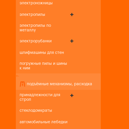
электроножницы
электропилы
электропилы по
металлу
электрорубанки
шлифмашины для стен
погружные пилы и шины
к ним
+
-
подъёмные механизмы, расходка
принадлежности для
строп
стеклодомкраты
автомобильные лебедки