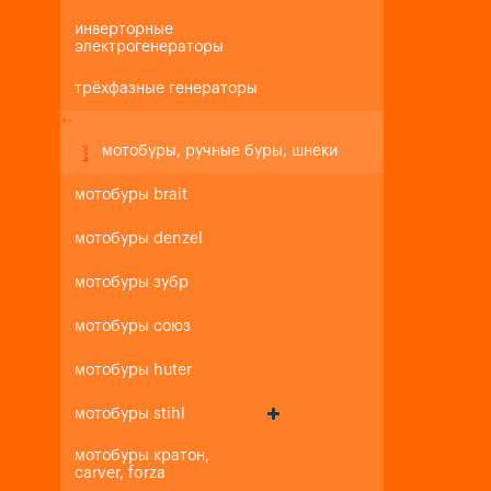
инверторные
электрогенераторы
трёхфазные генераторы
+
-
мотобуры, ручные буры, шнеки
мотобуры brait
мотобуры denzel
мотобуры зубр
мотобуры союз
мотобуры huter
мотобуры stihl
мотобуры кратон,
carver, forza