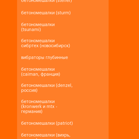
бетономешалки (steher)
бетономешалки (sturm)
бетономешалки
(tsunami)
бетономешалки
сибртех (новосибирск)
вибраторы глубинные
бетономешалки
(caiman, франция)
бетономешалки (denzel,
россия)
бетономешалки
(kronwerk и mtx -
германия)
бетономешалки (patriot)
бетономешалки (вихрь,