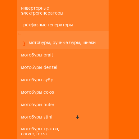
инверторные
электрогенераторы
трёхфазные генераторы
+
-
мотобуры, ручные буры, шнеки
мотобуры brait
мотобуры denzel
мотобуры зубр
мотобуры союз
мотобуры huter
мотобуры stihl
мотобуры кратон,
carver, forza