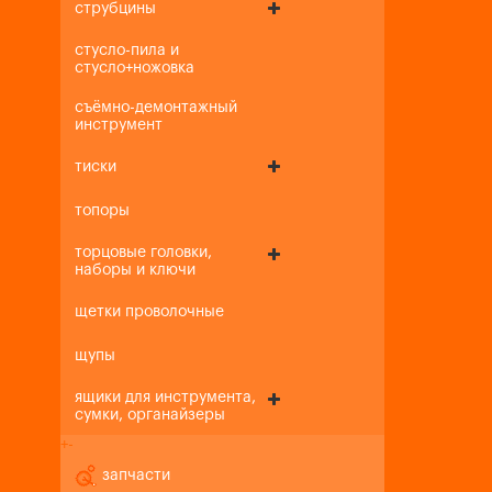
струбцины
стусло-пила и
стусло+ножовка
съёмно-демонтажный
инструмент
тиски
топоры
торцовые головки,
наборы и ключи
щетки проволочные
щупы
ящики для инструмента,
сумки, органайзеры
+
-
запчасти