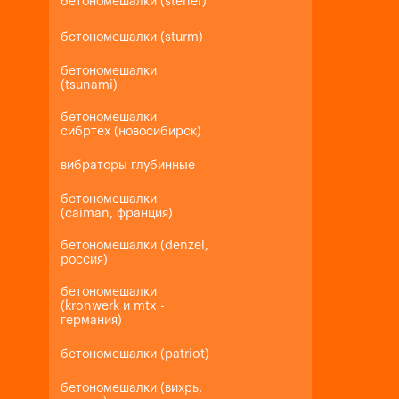
бетономешалки (steher)
бетономешалки (sturm)
бетономешалки
(tsunami)
бетономешалки
сибртех (новосибирск)
вибраторы глубинные
бетономешалки
(caiman, франция)
бетономешалки (denzel,
россия)
бетономешалки
(kronwerk и mtx -
германия)
бетономешалки (patriot)
бетономешалки (вихрь,