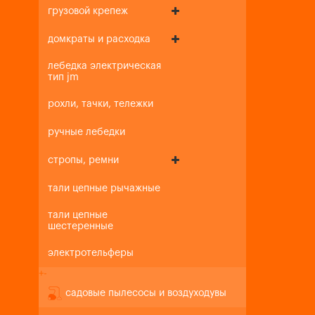
грузовой крепеж
домкраты и расходка
лебедка электрическая
тип jm
рохли, тачки, тележки
ручные лебедки
стропы, ремни
тали цепные рычажные
тали цепные
шестеренные
электротельферы
+
-
садовые пылесосы и воздуходувы