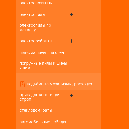
электроножницы
электропилы
электропилы по
металлу
электрорубанки
шлифмашины для стен
погружные пилы и шины
к ним
+
-
подъёмные механизмы, расходка
принадлежности для
строп
стеклодомкраты
автомобильные лебедки