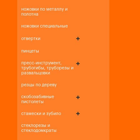
ножовки по металлу и
полотна
ножовки специальные
отвертки
пинцеты
пресс-инструмент,
трубогибы, труборезы и
развальцовки
резцы по дереву
скобозабивные
пистолеты
стамески и зубило
стеклорезы и
стеклодомкраты