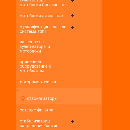
культиваторы,
мотоблоки бензиновые
мотоблоки дизельные
мультифункциональная
система stihl
навесное на
культиваторы и
мотоблоки
прицепное
оборудование к
мотоблокам
роторные косилки
+
-
стабилизаторы
сетевые фильтра
стабилизаторы
напряжения бастион