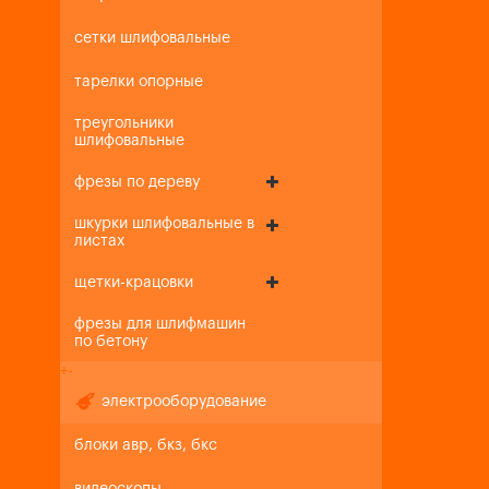
сетки шлифовальные
тарелки опорные
треугольники
шлифовальные
фрезы по дереву
шкурки шлифовальные в
листах
щетки-крацовки
фрезы для шлифмашин
по бетону
+
-
электрооборудование
блоки авр, бкз, бкс