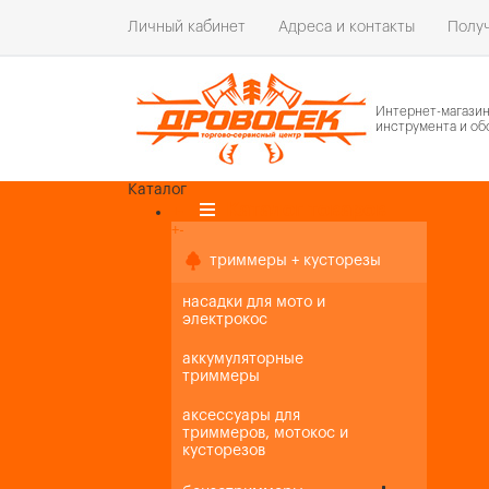
Личный кабинет
Адреса и контакты
Получ
Интернет-магази
инструмента и об
Каталог
Каталог товаров
+
-
+
-
триммеры + кусторезы
насадки для мото и
электрокос
аккумуляторные
триммеры
аксессуары для
триммеров, мотокос и
кусторезов