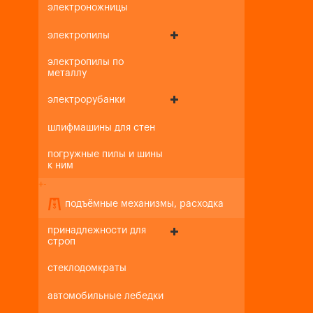
электроножницы
электропилы
электропилы по
металлу
электрорубанки
шлифмашины для стен
погружные пилы и шины
к ним
+
-
подъёмные механизмы, расходка
принадлежности для
строп
стеклодомкраты
автомобильные лебедки