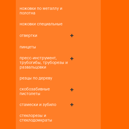
ножовки по металлу и
полотна
ножовки специальные
отвертки
пинцеты
пресс-инструмент,
трубогибы, труборезы и
развальцовки
резцы по дереву
скобозабивные
пистолеты
стамески и зубило
стеклорезы и
стеклодомкраты