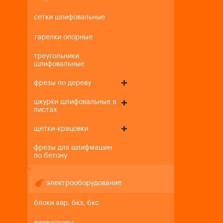
сетки шлифовальные
тарелки опорные
треугольники
шлифовальные
фрезы по дереву
шкурки шлифовальные в
листах
щетки-крацовки
фрезы для шлифмашин
по бетону
+
-
электрооборудование
блоки авр, бкз, бкс