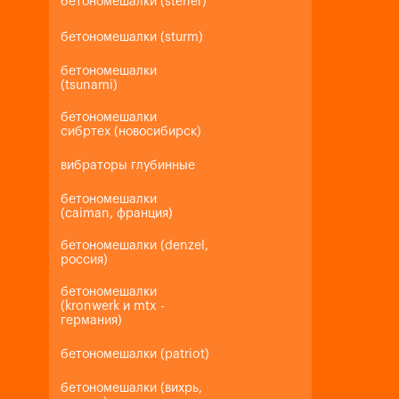
бетономешалки (steher)
бетономешалки (sturm)
бетономешалки
(tsunami)
бетономешалки
сибртех (новосибирск)
вибраторы глубинные
бетономешалки
(caiman, франция)
бетономешалки (denzel,
россия)
бетономешалки
(kronwerk и mtx -
германия)
бетономешалки (patriot)
бетономешалки (вихрь,