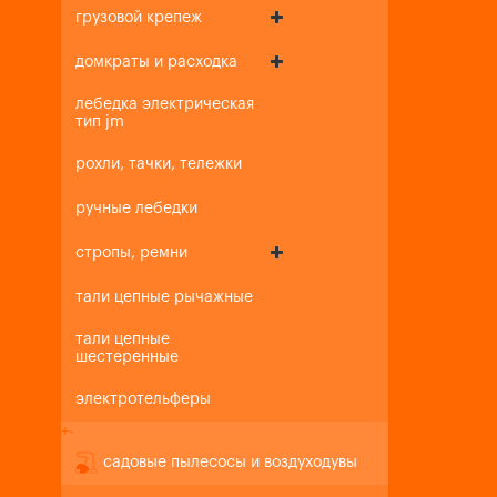
грузовой крепеж
домкраты и расходка
лебедка электрическая
тип jm
рохли, тачки, тележки
ручные лебедки
стропы, ремни
тали цепные рычажные
тали цепные
шестеренные
электротельферы
+
-
садовые пылесосы и воздуходувы