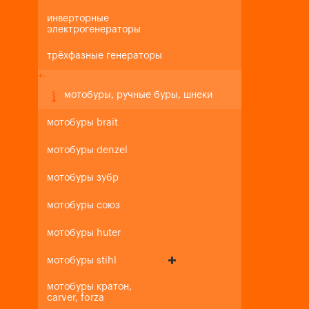
инверторные
электрогенераторы
трёхфазные генераторы
+
-
мотобуры, ручные буры, шнеки
мотобуры brait
мотобуры denzel
мотобуры зубр
мотобуры союз
мотобуры huter
мотобуры stihl
мотобуры кратон,
carver, forza