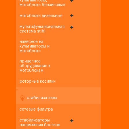
культиваторы,
мотоблоки бензиновые
мотоблоки дизельные
мультифункциональная
система stihl
навесное на
культиваторы и
мотоблоки
прицепное
оборудование к
мотоблокам
роторные косилки
+
-
стабилизаторы
сетевые фильтра
стабилизаторы
напряжения бастион