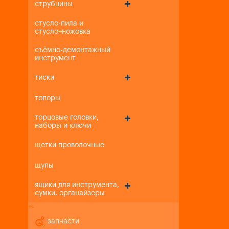
струбцины
стусло-пила и
стусло+ножовка
съёмно-демонтажный
инструмент
тиски
топоры
торцовые головки,
наборы и ключи
щетки проволочные
щупы
ящики для инструмента,
сумки, органайзеры
+
-
запчасти