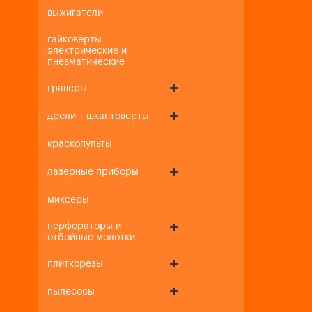
выжигатели
гайковерты
электрические и
пневматические
граверы
дрели + шкантоверты
краскопульты
лазерные приборы
миксеры
перфораторы и
отбойные молотки
плиткорезы
пылесосы