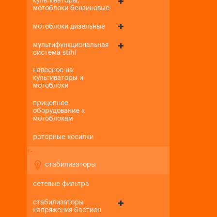
культиваторы,
мотоблоки бензиновые
мотоблоки дизельные
мультифункциональная
система stihl
навесное на
культиваторы и
мотоблоки
прицепное
оборудование к
мотоблокам
роторные косилки
+
-
стабилизаторы
сетевые фильтра
стабилизаторы
напряжения бастион