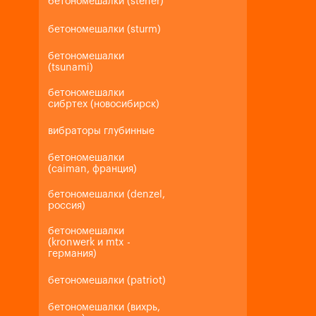
бетономешалки (steher)
бетономешалки (sturm)
бетономешалки
(tsunami)
бетономешалки
сибртех (новосибирск)
вибраторы глубинные
бетономешалки
(caiman, франция)
бетономешалки (denzel,
россия)
бетономешалки
(kronwerk и mtx -
германия)
бетономешалки (patriot)
бетономешалки (вихрь,