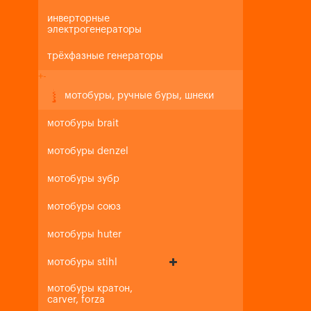
инверторные
электрогенераторы
трёхфазные генераторы
+
-
мотобуры, ручные буры, шнеки
мотобуры brait
мотобуры denzel
мотобуры зубр
мотобуры союз
мотобуры huter
мотобуры stihl
мотобуры кратон,
carver, forza