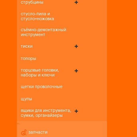
струбцины
стусло-пила и
стусло+ножовка
съёмно-демонтажный
инструмент
тиски
топоры
торцовые головки,
наборы и ключи
щетки проволочные
щупы
ящики для инструмента,
сумки, органайзеры
+
-
запчасти