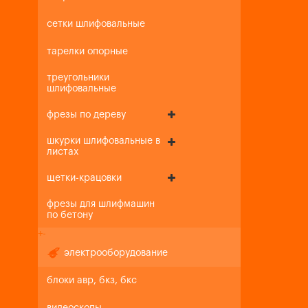
сетки шлифовальные
тарелки опорные
треугольники
шлифовальные
фрезы по дереву
шкурки шлифовальные в
листах
щетки-крацовки
фрезы для шлифмашин
по бетону
+
-
электрооборудование
блоки авр, бкз, бкс