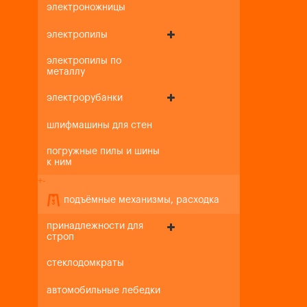
электроножницы
электропилы
электропилы по
металлу
электрорубанки
шлифмашины для стен
погружные пилы и шины
к ним
+
-
подъёмные механизмы, расходка
принадлежности для
строп
стеклодомкраты
автомобильные лебедки