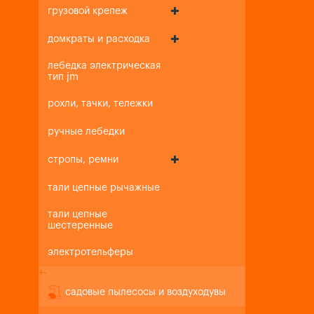
грузовой крепеж
домкраты и расходка
лебедка электрическая
тип jm
рохли, тачки, тележки
ручные лебедки
стропы, ремни
тали цепные рычажные
тали цепные
шестеренные
электротельферы
+
-
садовые пылесосы и воздуходувы