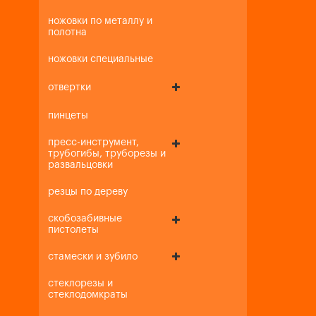
ножовки по металлу и
полотна
ножовки специальные
отвертки
пинцеты
пресс-инструмент,
трубогибы, труборезы и
развальцовки
резцы по дереву
скобозабивные
пистолеты
стамески и зубило
стеклорезы и
стеклодомкраты