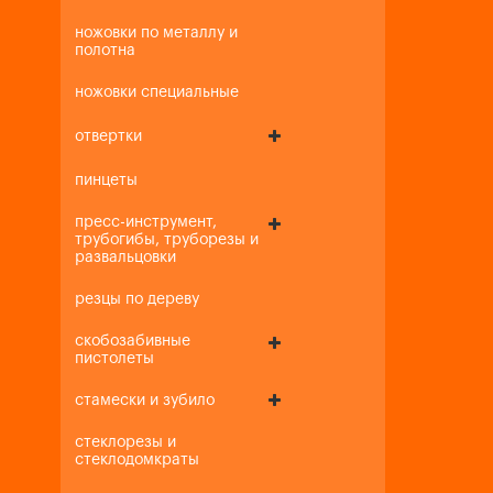
ножовки по металлу и
полотна
ножовки специальные
отвертки
пинцеты
пресс-инструмент,
трубогибы, труборезы и
развальцовки
резцы по дереву
скобозабивные
пистолеты
стамески и зубило
стеклорезы и
стеклодомкраты