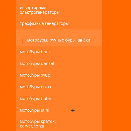
инверторные
электрогенераторы
трёхфазные генераторы
+
-
мотобуры, ручные буры, шнеки
мотобуры brait
мотобуры denzel
мотобуры зубр
мотобуры союз
мотобуры huter
мотобуры stihl
мотобуры кратон,
carver, forza