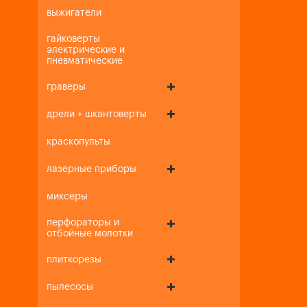
выжигатели
гайковерты
электрические и
пневматические
граверы
дрели + шкантоверты
краскопульты
лазерные приборы
миксеры
перфораторы и
отбойные молотки
плиткорезы
пылесосы