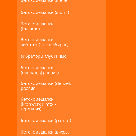
бетономешалки (steher)
бетономешалки (sturm)
бетономешалки
(tsunami)
бетономешалки
сибртех (новосибирск)
вибраторы глубинные
бетономешалки
(caiman, франция)
бетономешалки (denzel,
россия)
бетономешалки
(kronwerk и mtx -
германия)
бетономешалки (patriot)
бетономешалки (вихрь,