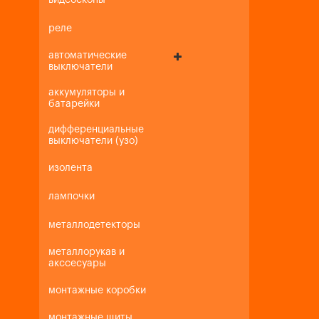
видеоскопы
реле
автоматические
выключатели
аккумуляторы и
батарейки
дифференциальные
выключатели (узо)
изолента
лампочки
металлодетекторы
металлорукав и
акссесуары
монтажные коробки
монтажные щиты,