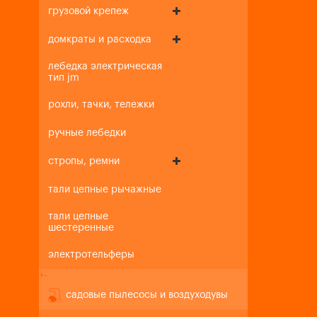
грузовой крепеж
домкраты и расходка
лебедка электрическая
тип jm
рохли, тачки, тележки
ручные лебедки
стропы, ремни
тали цепные рычажные
тали цепные
шестеренные
электротельферы
+
-
садовые пылесосы и воздуходувы