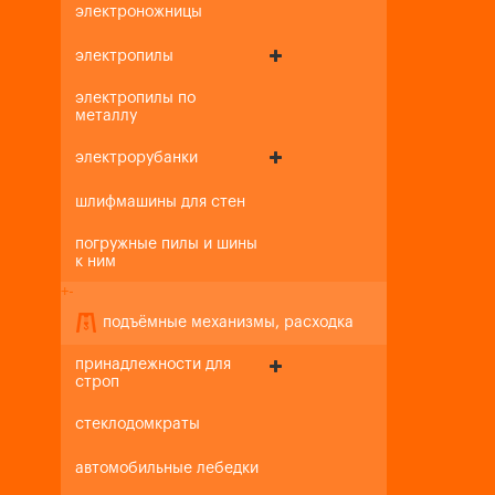
электроножницы
электропилы
электропилы по
металлу
электрорубанки
шлифмашины для стен
погружные пилы и шины
к ним
+
-
подъёмные механизмы, расходка
принадлежности для
строп
стеклодомкраты
автомобильные лебедки