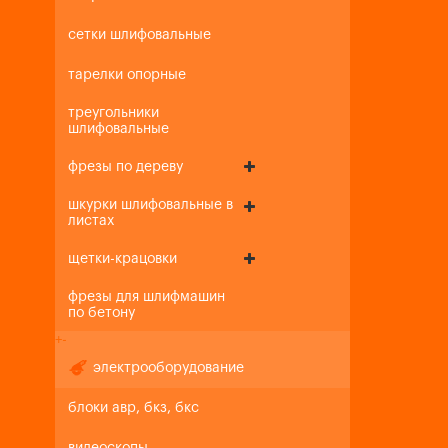
сетки шлифовальные
тарелки опорные
треугольники
шлифовальные
фрезы по дереву
шкурки шлифовальные в
листах
щетки-крацовки
фрезы для шлифмашин
по бетону
+
-
электрооборудование
блоки авр, бкз, бкс