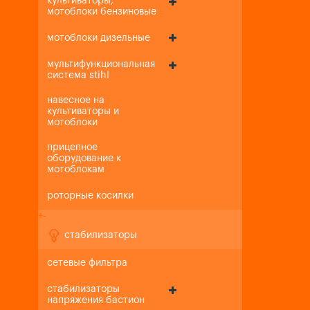
культиваторы,
мотоблоки бензиновые
мотоблоки дизельные
мультифункциональная
система stihl
навесное на
культиваторы и
мотоблоки
прицепное
оборудование к
мотоблокам
роторные косилки
+
-
стабилизаторы
сетевые фильтра
стабилизаторы
напряжения бастион