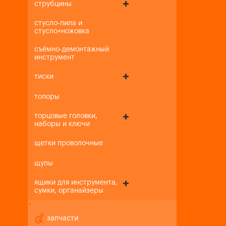
струбцины
стусло-пила и
стусло+ножовка
съёмно-демонтажный
инструмент
тиски
топоры
торцовые головки,
наборы и ключи
щетки проволочные
щупы
ящики для инструмента,
сумки, органайзеры
+
-
запчасти