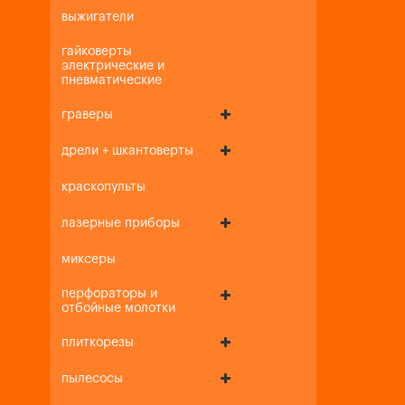
выжигатели
гайковерты
электрические и
пневматические
граверы
дрели + шкантоверты
краскопульты
лазерные приборы
миксеры
перфораторы и
отбойные молотки
плиткорезы
пылесосы