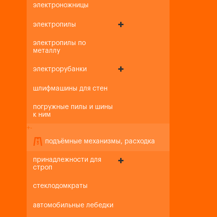
электроножницы
электропилы
электропилы по
металлу
электрорубанки
шлифмашины для стен
погружные пилы и шины
к ним
+
-
подъёмные механизмы, расходка
принадлежности для
строп
стеклодомкраты
автомобильные лебедки