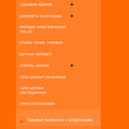
грузовой крепеж
домкраты и расходка
лебедка электрическая
тип jm
рохли, тачки, тележки
ручные лебедки
стропы, ремни
тали цепные рычажные
тали цепные
шестеренные
электротельферы
+
-
садовые пылесосы и воздуходувы