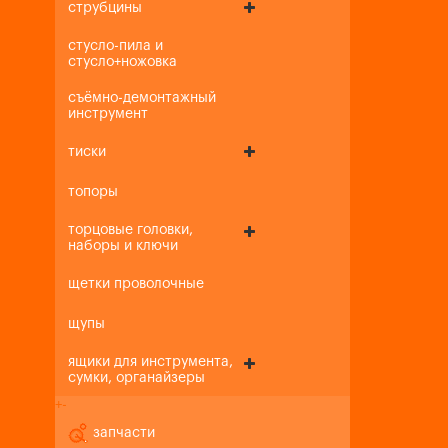
струбцины
стусло-пила и
стусло+ножовка
съёмно-демонтажный
инструмент
тиски
топоры
торцовые головки,
наборы и ключи
щетки проволочные
щупы
ящики для инструмента,
сумки, органайзеры
+
-
запчасти