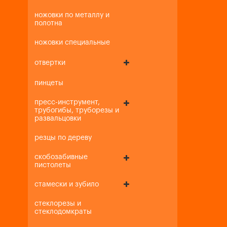
ножовки по металлу и
полотна
ножовки специальные
отвертки
пинцеты
пресс-инструмент,
трубогибы, труборезы и
развальцовки
резцы по дереву
скобозабивные
пистолеты
стамески и зубило
стеклорезы и
стеклодомкраты