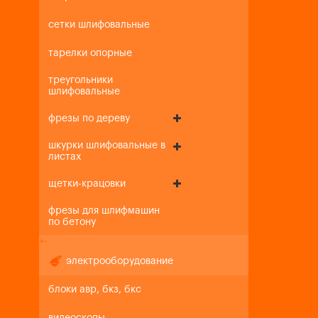
сетки шлифовальные
тарелки опорные
треугольники
шлифовальные
фрезы по дереву
шкурки шлифовальные в
листах
щетки-крацовки
фрезы для шлифмашин
по бетону
+
-
электрооборудование
блоки авр, бкз, бкс