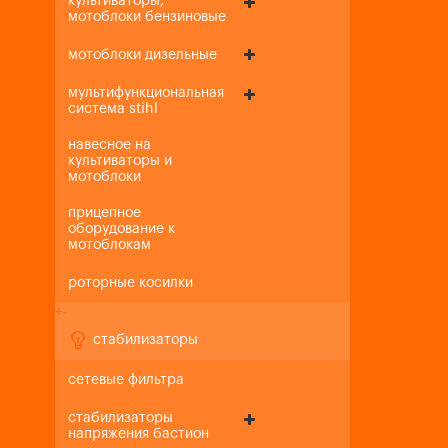
культиваторы,
мотоблоки бензиновые
мотоблоки дизельные
мультифункциональная
система stihl
навесное на
культиваторы и
мотоблоки
прицепное
оборудование к
мотоблокам
роторные косилки
+
-
стабилизаторы
сетевые фильтра
стабилизаторы
напряжения бастион