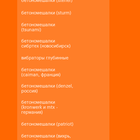
бетономешалки (steher)
бетономешалки (sturm)
бетономешалки
(tsunami)
бетономешалки
сибртех (новосибирск)
вибраторы глубинные
бетономешалки
(caiman, франция)
бетономешалки (denzel,
россия)
бетономешалки
(kronwerk и mtx -
германия)
бетономешалки (patriot)
бетономешалки (вихрь,