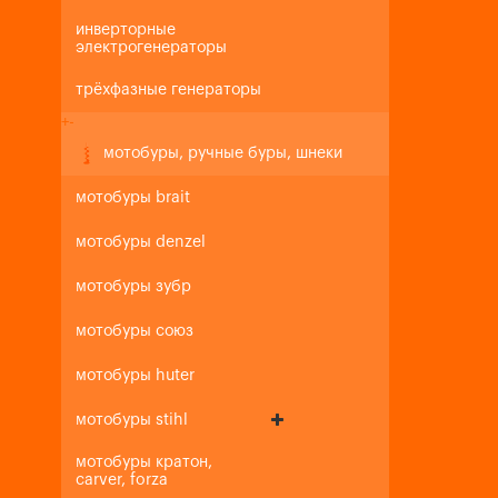
инверторные
электрогенераторы
трёхфазные генераторы
+
-
мотобуры, ручные буры, шнеки
мотобуры brait
мотобуры denzel
мотобуры зубр
мотобуры союз
мотобуры huter
мотобуры stihl
мотобуры кратон,
carver, forza