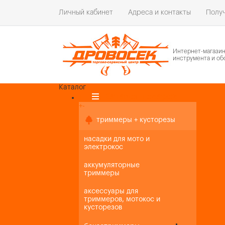
Личный кабинет
Адреса и контакты
Получ
Интернет-магази
инструмента и об
Каталог
Каталог товаров
+
-
+
-
триммеры + кусторезы
насадки для мото и
электрокос
аккумуляторные
триммеры
аксессуары для
триммеров, мотокос и
кусторезов