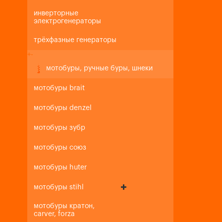
инверторные
электрогенераторы
трёхфазные генераторы
+
-
мотобуры, ручные буры, шнеки
мотобуры brait
мотобуры denzel
мотобуры зубр
мотобуры союз
мотобуры huter
мотобуры stihl
мотобуры кратон,
carver, forza