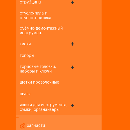
струбцины
стусло-пила и
стусло+ножовка
съёмно-демонтажный
инструмент
тиски
топоры
торцовые головки,
наборы и ключи
щетки проволочные
щупы
ящики для инструмента,
сумки, органайзеры
+
-
запчасти