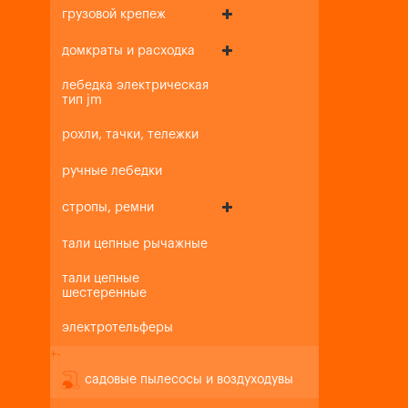
грузовой крепеж
домкраты и расходка
лебедка электрическая
тип jm
рохли, тачки, тележки
ручные лебедки
стропы, ремни
тали цепные рычажные
тали цепные
шестеренные
электротельферы
+
-
садовые пылесосы и воздуходувы