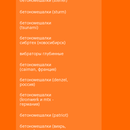
бетономешалки (steher)
бетономешалки (sturm)
бетономешалки
(tsunami)
бетономешалки
сибртех (новосибирск)
вибраторы глубинные
бетономешалки
(caiman, франция)
бетономешалки (denzel,
россия)
бетономешалки
(kronwerk и mtx -
германия)
бетономешалки (patriot)
бетономешалки (вихрь,