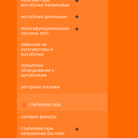
культиваторы,
мотоблоки бензиновые
мотоблоки дизельные
мультифункциональная
система stihl
навесное на
культиваторы и
мотоблоки
прицепное
оборудование к
мотоблокам
роторные косилки
+
-
стабилизаторы
сетевые фильтра
стабилизаторы
напряжения бастион