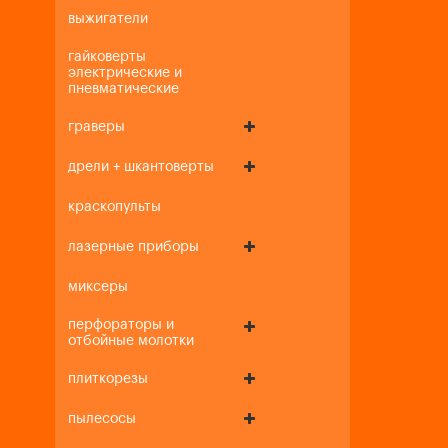
выжигатели
гайковерты
электрические и
пневматические
граверы
дрели + шкантоверты
краскопульты
лазерные приборы
миксеры
перфораторы и
отбойные молотки
плиткорезы
пылесосы