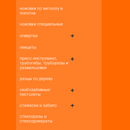
ножовки по металлу и
полотна
ножовки специальные
отвертки
пинцеты
пресс-инструмент,
трубогибы, труборезы и
развальцовки
резцы по дереву
скобозабивные
пистолеты
стамески и зубило
стеклорезы и
стеклодомкраты