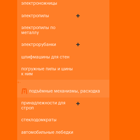
электроножницы
электропилы
электропилы по
металлу
электрорубанки
шлифмашины для стен
погружные пилы и шины
к ним
+
-
подъёмные механизмы, расходка
принадлежности для
строп
стеклодомкраты
автомобильные лебедки