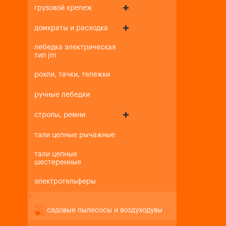
грузовой крепеж
домкраты и расходка
лебедка электрическая
тип jm
рохли, тачки, тележки
ручные лебедки
стропы, ремни
тали цепные рычажные
тали цепные
шестеренные
электротельферы
+
-
садовые пылесосы и воздуходувы