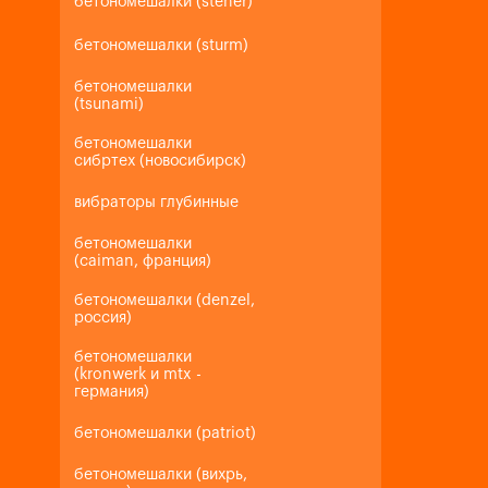
бетономешалки (steher)
бетономешалки (sturm)
бетономешалки
(tsunami)
бетономешалки
сибртех (новосибирск)
вибраторы глубинные
бетономешалки
(caiman, франция)
бетономешалки (denzel,
россия)
бетономешалки
(kronwerk и mtx -
германия)
бетономешалки (patriot)
бетономешалки (вихрь,