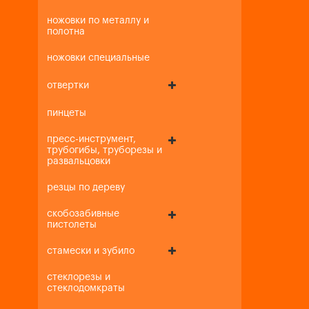
ножовки по металлу и
полотна
ножовки специальные
отвертки
пинцеты
пресс-инструмент,
трубогибы, труборезы и
развальцовки
резцы по дереву
скобозабивные
пистолеты
стамески и зубило
стеклорезы и
стеклодомкраты