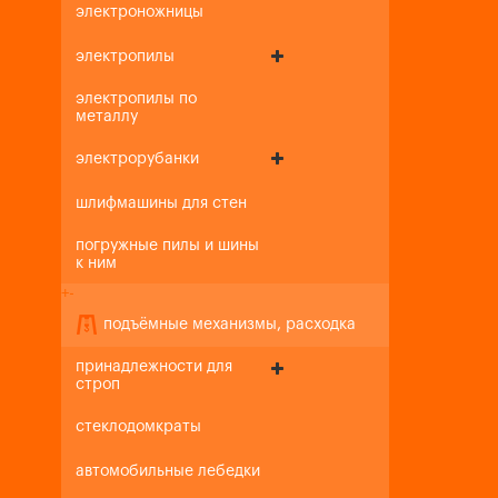
электроножницы
электропилы
электропилы по
металлу
электрорубанки
шлифмашины для стен
погружные пилы и шины
к ним
+
-
подъёмные механизмы, расходка
принадлежности для
строп
стеклодомкраты
автомобильные лебедки