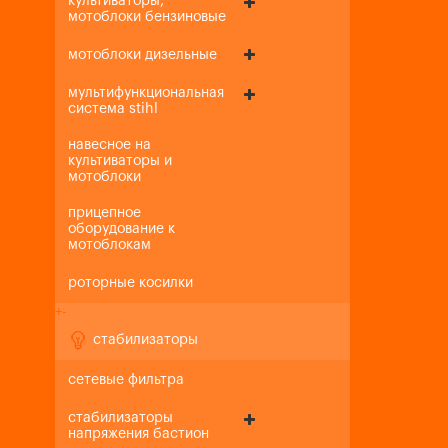
культиваторы,
мотоблоки бензиновые
мотоблоки дизельные
мультифункциональная
система stihl
навесное на
культиваторы и
мотоблоки
прицепное
оборудование к
мотоблокам
роторные косилки
+
-
стабилизаторы
сетевые фильтра
стабилизаторы
напряжения бастион