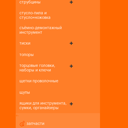
струбцины
стусло-пила и
стусло+ножовка
съёмно-демонтажный
инструмент
тиски
топоры
торцовые головки,
наборы и ключи
щетки проволочные
щупы
ящики для инструмента,
сумки, органайзеры
+
-
запчасти