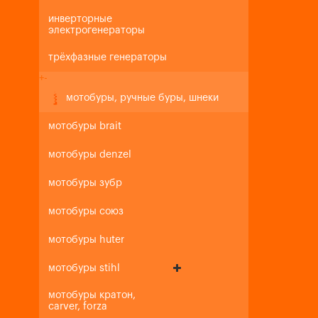
инверторные
электрогенераторы
трёхфазные генераторы
+
-
мотобуры, ручные буры, шнеки
мотобуры brait
мотобуры denzel
мотобуры зубр
мотобуры союз
мотобуры huter
мотобуры stihl
мотобуры кратон,
carver, forza