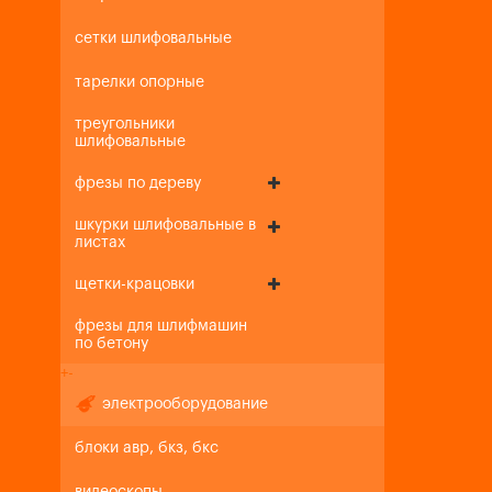
сетки шлифовальные
тарелки опорные
треугольники
шлифовальные
фрезы по дереву
шкурки шлифовальные в
листах
щетки-крацовки
фрезы для шлифмашин
по бетону
+
-
электрооборудование
блоки авр, бкз, бкс