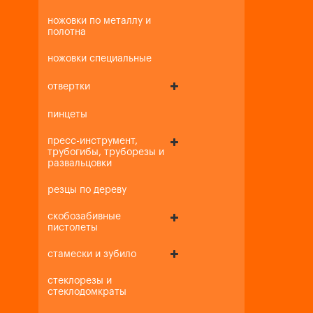
ножовки по металлу и
полотна
ножовки специальные
отвертки
пинцеты
пресс-инструмент,
трубогибы, труборезы и
развальцовки
резцы по дереву
скобозабивные
пистолеты
стамески и зубило
стеклорезы и
стеклодомкраты