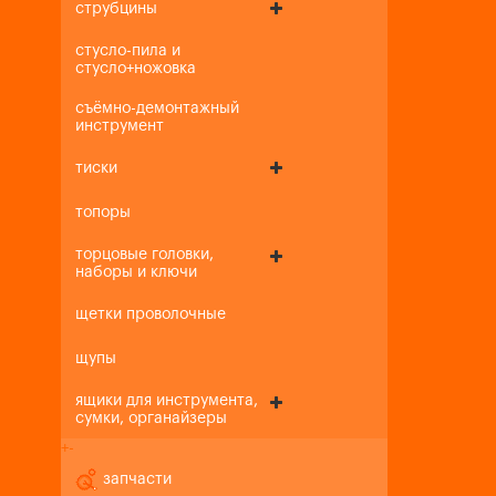
струбцины
стусло-пила и
стусло+ножовка
съёмно-демонтажный
инструмент
тиски
топоры
торцовые головки,
наборы и ключи
щетки проволочные
щупы
ящики для инструмента,
сумки, органайзеры
+
-
запчасти