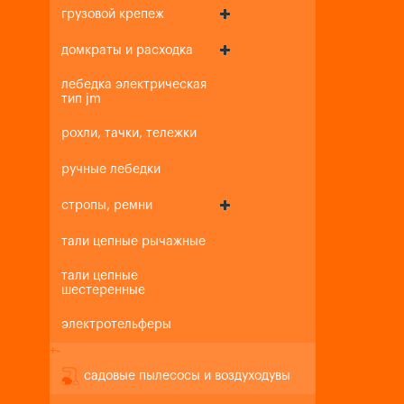
грузовой крепеж
домкраты и расходка
лебедка электрическая
тип jm
рохли, тачки, тележки
ручные лебедки
стропы, ремни
тали цепные рычажные
тали цепные
шестеренные
электротельферы
+
-
садовые пылесосы и воздуходувы