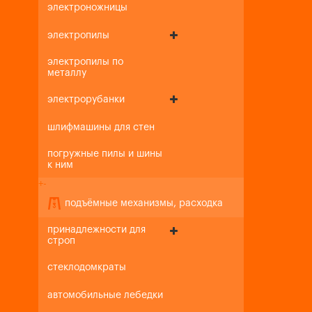
электроножницы
электропилы
электропилы по
металлу
электрорубанки
шлифмашины для стен
погружные пилы и шины
к ним
+
-
подъёмные механизмы, расходка
принадлежности для
строп
стеклодомкраты
автомобильные лебедки