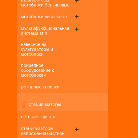
культиваторы,
мотоблоки бензиновые
мотоблоки дизельные
мультифункциональная
система stihl
навесное на
культиваторы и
мотоблоки
прицепное
оборудование к
мотоблокам
роторные косилки
+
-
стабилизаторы
сетевые фильтра
стабилизаторы
напряжения бастион