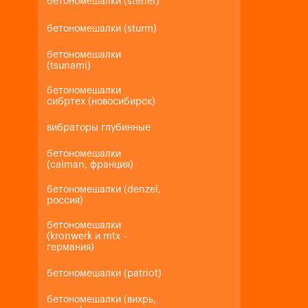
бетономешалки (steher)
бетономешалки (sturm)
бетономешалки
(tsunami)
бетономешалки
сибртех (новосибирск)
вибраторы глубинные
бетономешалки
(caiman, франция)
бетономешалки (denzel,
россия)
бетономешалки
(kronwerk и mtx -
германия)
бетономешалки (patriot)
бетономешалки (вихрь,