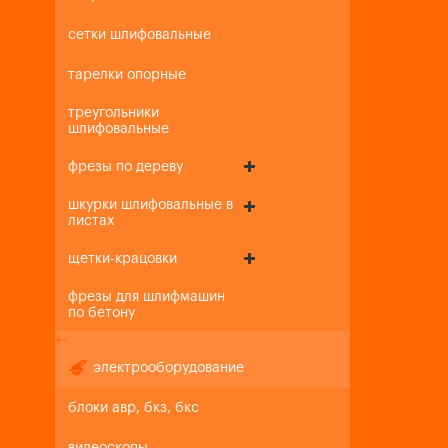
сетки шлифовальные
тарелки опорные
треугольники
шлифовальные
фрезы по дереву
шкурки шлифовальные в
листах
щетки-крацовки
фрезы для шлифмашин
по бетону
+
-
электрооборудование
блоки авр, бкз, бкс