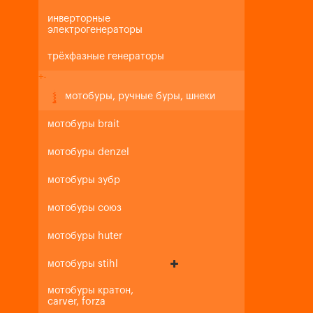
инверторные
электрогенераторы
трёхфазные генераторы
+
-
мотобуры, ручные буры, шнеки
мотобуры brait
мотобуры denzel
мотобуры зубр
мотобуры союз
мотобуры huter
мотобуры stihl
мотобуры кратон,
carver, forza