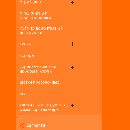
струбцины
стусло-пила и
стусло+ножовка
съёмно-демонтажный
инструмент
тиски
топоры
торцовые головки,
наборы и ключи
щетки проволочные
щупы
ящики для инструмента,
сумки, органайзеры
+
-
запчасти