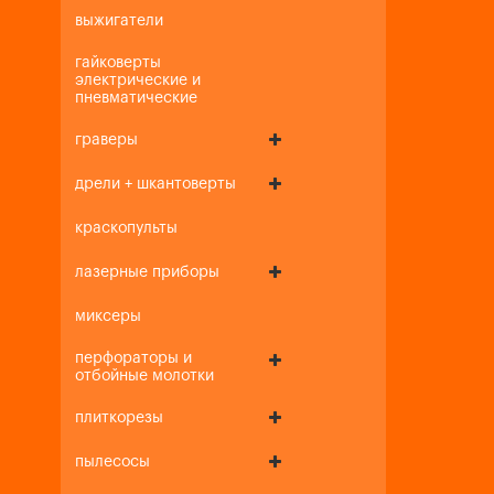
выжигатели
гайковерты
электрические и
пневматические
граверы
дрели + шкантоверты
краскопульты
лазерные приборы
миксеры
перфораторы и
отбойные молотки
плиткорезы
пылесосы