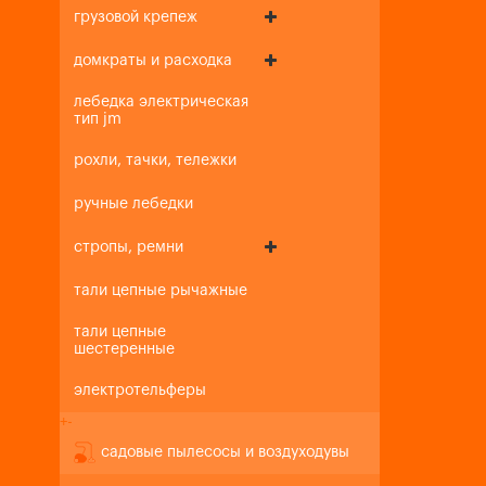
грузовой крепеж
домкраты и расходка
лебедка электрическая
тип jm
рохли, тачки, тележки
ручные лебедки
стропы, ремни
тали цепные рычажные
тали цепные
шестеренные
электротельферы
+
-
садовые пылесосы и воздуходувы