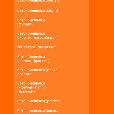
бетономешалки (steher)
бетономешалки (sturm)
бетономешалки
(tsunami)
бетономешалки
сибртех (новосибирск)
вибраторы глубинные
бетономешалки
(caiman, франция)
бетономешалки (denzel,
россия)
бетономешалки
(kronwerk и mtx -
германия)
бетономешалки (patriot)
бетономешалки (вихрь,