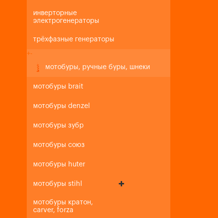
инверторные
электрогенераторы
трёхфазные генераторы
+
-
мотобуры, ручные буры, шнеки
мотобуры brait
мотобуры denzel
мотобуры зубр
мотобуры союз
мотобуры huter
мотобуры stihl
мотобуры кратон,
carver, forza