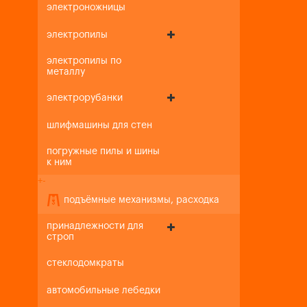
электроножницы
электропилы
электропилы по
металлу
электрорубанки
шлифмашины для стен
погружные пилы и шины
к ним
+
-
подъёмные механизмы, расходка
принадлежности для
строп
стеклодомкраты
автомобильные лебедки