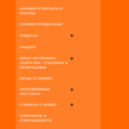
ножовки по металлу и
полотна
ножовки специальные
отвертки
пинцеты
пресс-инструмент,
трубогибы, труборезы и
развальцовки
резцы по дереву
скобозабивные
пистолеты
стамески и зубило
стеклорезы и
стеклодомкраты