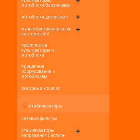
культиваторы,
мотоблоки бензиновые
мотоблоки дизельные
мультифункциональная
система stihl
навесное на
культиваторы и
мотоблоки
прицепное
оборудование к
мотоблокам
роторные косилки
+
-
стабилизаторы
сетевые фильтра
стабилизаторы
напряжения бастион