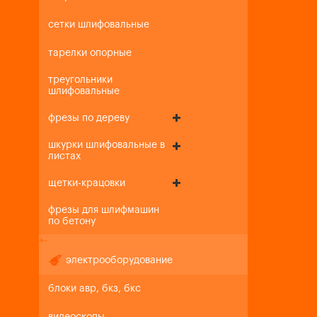
сетки шлифовальные
тарелки опорные
треугольники
шлифовальные
фрезы по дереву
шкурки шлифовальные в
листах
щетки-крацовки
фрезы для шлифмашин
по бетону
+
-
электрооборудование
блоки авр, бкз, бкс