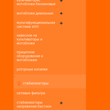
культиваторы,
мотоблоки бензиновые
мотоблоки дизельные
мультифункциональная
система stihl
навесное на
культиваторы и
мотоблоки
прицепное
оборудование к
мотоблокам
роторные косилки
+
-
стабилизаторы
сетевые фильтра
стабилизаторы
напряжения бастион