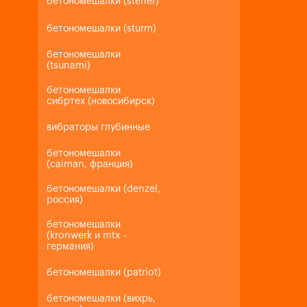
бетономешалки (steher)
бетономешалки (sturm)
бетономешалки
(tsunami)
бетономешалки
сибртех (новосибирск)
вибраторы глубинные
бетономешалки
(caiman, франция)
бетономешалки (denzel,
россия)
бетономешалки
(kronwerk и mtx -
германия)
бетономешалки (patriot)
бетономешалки (вихрь,