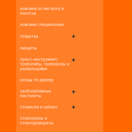
ножовки по металлу и
полотна
ножовки специальные
отвертки
пинцеты
пресс-инструмент,
трубогибы, труборезы и
развальцовки
резцы по дереву
скобозабивные
пистолеты
стамески и зубило
стеклорезы и
стеклодомкраты