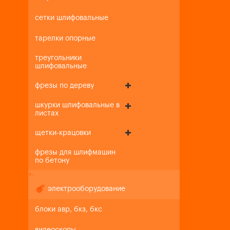
сетки шлифовальные
тарелки опорные
треугольники
шлифовальные
фрезы по дереву
шкурки шлифовальные в
листах
щетки-крацовки
фрезы для шлифмашин
по бетону
+
-
электрооборудование
блоки авр, бкз, бкс