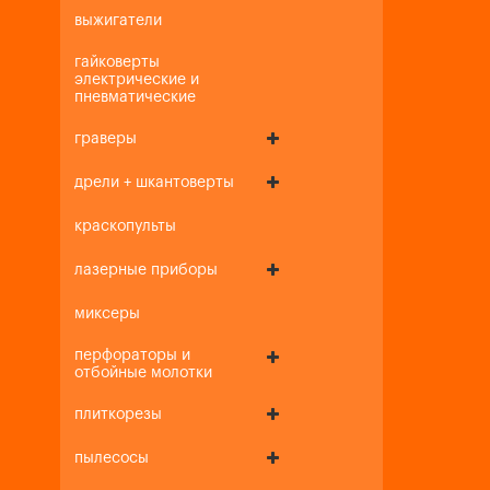
выжигатели
гайковерты
электрические и
пневматические
граверы
дрели + шкантоверты
краскопульты
лазерные приборы
миксеры
перфораторы и
отбойные молотки
плиткорезы
пылесосы