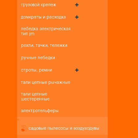
грузовой крепеж
домкраты и расходка
лебедка электрическая
тип jm
рохли, тачки, тележки
ручные лебедки
стропы, ремни
тали цепные рычажные
тали цепные
шестеренные
электротельферы
+
-
садовые пылесосы и воздуходувы