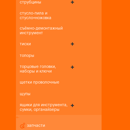
струбцины
стусло-пила и
стусло+ножовка
съёмно-демонтажный
инструмент
тиски
топоры
торцовые головки,
наборы и ключи
щетки проволочные
щупы
ящики для инструмента,
сумки, органайзеры
+
-
запчасти