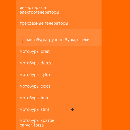
инверторные
электрогенераторы
трёхфазные генераторы
+
-
мотобуры, ручные буры, шнеки
мотобуры brait
мотобуры denzel
мотобуры зубр
мотобуры союз
мотобуры huter
мотобуры stihl
мотобуры кратон,
carver, forza