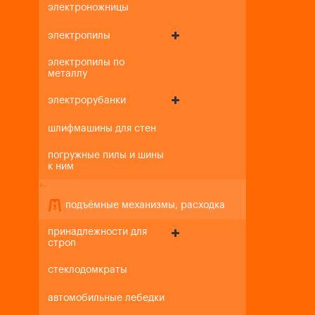
электроножницы
электропилы
электропилы по
металлу
электрорубанки
шлифмашины для стен
погружные пилы и шины
к ним
+
-
подъёмные механизмы, расходка
принадлежности для
строп
стеклодомкраты
автомобильные лебедки