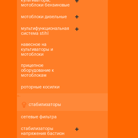
культиваторы,
мотоблоки бензиновые
мотоблоки дизельные
мультифункциональная
система stihl
навесное на
культиваторы и
мотоблоки
прицепное
оборудование к
мотоблокам
роторные косилки
+
-
стабилизаторы
сетевые фильтра
стабилизаторы
напряжения бастион