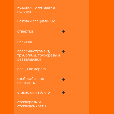
ножовки по металлу и
полотна
ножовки специальные
отвертки
пинцеты
пресс-инструмент,
трубогибы, труборезы и
развальцовки
резцы по дереву
скобозабивные
пистолеты
стамески и зубило
стеклорезы и
стеклодомкраты