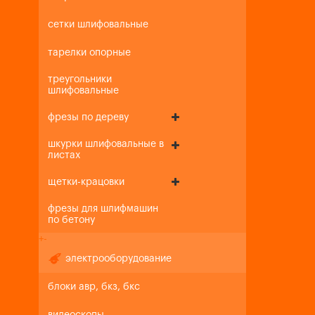
сетки шлифовальные
тарелки опорные
треугольники
шлифовальные
фрезы по дереву
шкурки шлифовальные в
листах
щетки-крацовки
фрезы для шлифмашин
по бетону
+
-
электрооборудование
блоки авр, бкз, бкс