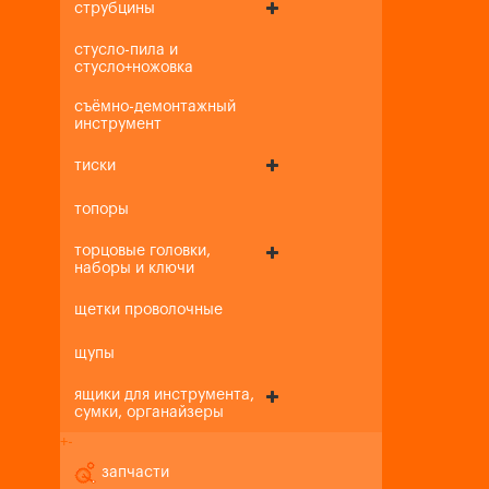
струбцины
стусло-пила и
стусло+ножовка
съёмно-демонтажный
инструмент
тиски
топоры
торцовые головки,
наборы и ключи
щетки проволочные
щупы
ящики для инструмента,
сумки, органайзеры
+
-
запчасти