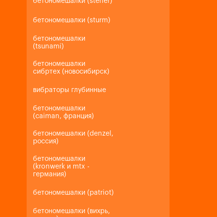
бетономешалки (steher)
бетономешалки (sturm)
бетономешалки
(tsunami)
бетономешалки
сибртех (новосибирск)
вибраторы глубинные
бетономешалки
(caiman, франция)
бетономешалки (denzel,
россия)
бетономешалки
(kronwerk и mtx -
германия)
бетономешалки (patriot)
бетономешалки (вихрь,