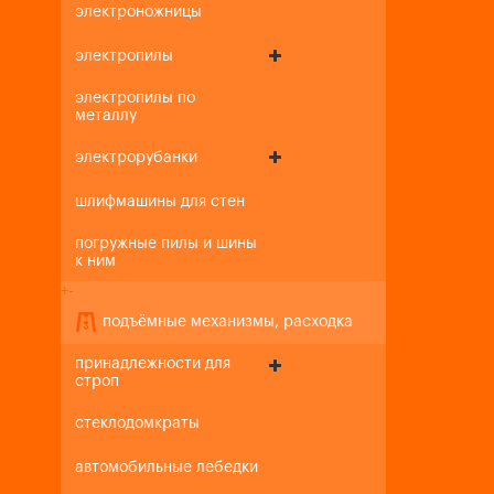
электроножницы
электропилы
электропилы по
металлу
электрорубанки
шлифмашины для стен
погружные пилы и шины
к ним
+
-
подъёмные механизмы, расходка
принадлежности для
строп
стеклодомкраты
автомобильные лебедки