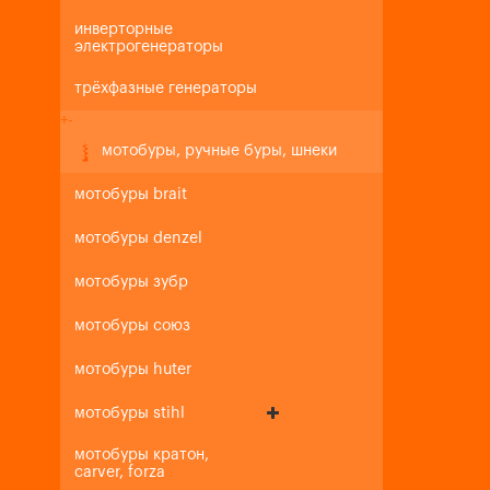
инверторные
электрогенераторы
трёхфазные генераторы
+
-
мотобуры, ручные буры, шнеки
мотобуры brait
мотобуры denzel
мотобуры зубр
мотобуры союз
мотобуры huter
мотобуры stihl
мотобуры кратон,
carver, forza