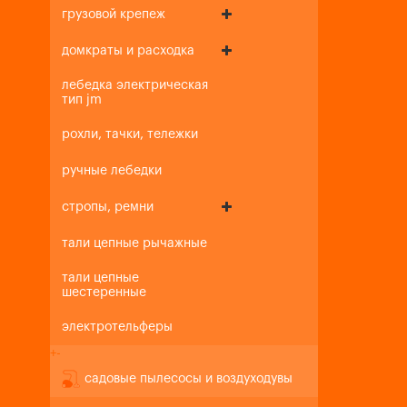
грузовой крепеж
домкраты и расходка
лебедка электрическая
тип jm
рохли, тачки, тележки
ручные лебедки
стропы, ремни
тали цепные рычажные
тали цепные
шестеренные
электротельферы
+
-
садовые пылесосы и воздуходувы