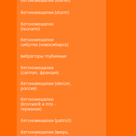
бетономешалки (steher)
бетономешалки (sturm)
бетономешалки
(tsunami)
бетономешалки
сибртех (новосибирск)
вибраторы глубинные
бетономешалки
(caiman, франция)
бетономешалки (denzel,
россия)
бетономешалки
(kronwerk и mtx -
германия)
бетономешалки (patriot)
бетономешалки (вихрь,