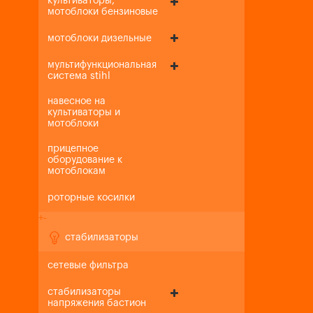
культиваторы,
мотоблоки бензиновые
мотоблоки дизельные
мультифункциональная
система stihl
навесное на
культиваторы и
мотоблоки
прицепное
оборудование к
мотоблокам
роторные косилки
+
-
стабилизаторы
сетевые фильтра
стабилизаторы
напряжения бастион