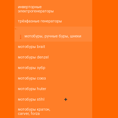
инверторные
электрогенераторы
трёхфазные генераторы
+
-
мотобуры, ручные буры, шнеки
мотобуры brait
мотобуры denzel
мотобуры зубр
мотобуры союз
мотобуры huter
мотобуры stihl
мотобуры кратон,
carver, forza