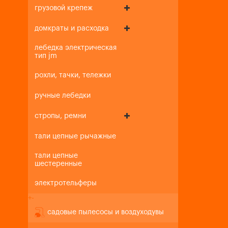
грузовой крепеж
домкраты и расходка
лебедка электрическая
тип jm
рохли, тачки, тележки
ручные лебедки
стропы, ремни
тали цепные рычажные
тали цепные
шестеренные
электротельферы
+
-
садовые пылесосы и воздуходувы