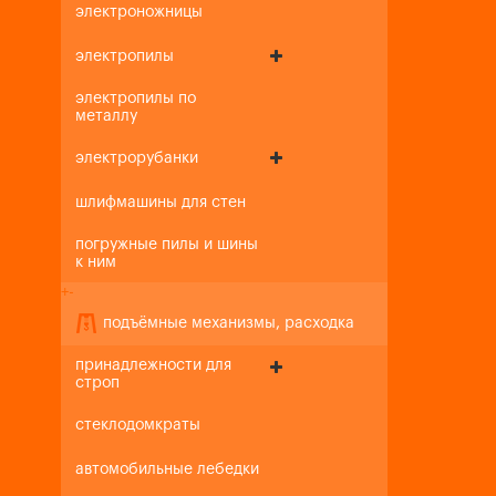
электроножницы
электропилы
электропилы по
металлу
электрорубанки
шлифмашины для стен
погружные пилы и шины
к ним
+
-
подъёмные механизмы, расходка
принадлежности для
строп
стеклодомкраты
автомобильные лебедки