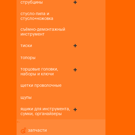
струбцины
стусло-пила и
стусло+ножовка
съёмно-демонтажный
инструмент
тиски
топоры
торцовые головки,
наборы и ключи
щетки проволочные
щупы
ящики для инструмента,
сумки, органайзеры
+
-
запчасти