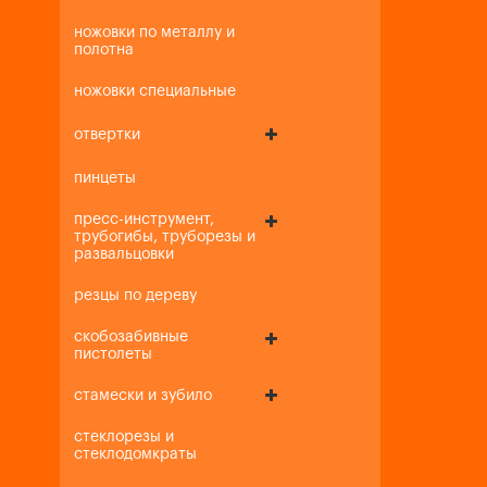
ножовки по металлу и
полотна
ножовки специальные
отвертки
пинцеты
пресс-инструмент,
трубогибы, труборезы и
развальцовки
резцы по дереву
скобозабивные
пистолеты
стамески и зубило
стеклорезы и
стеклодомкраты