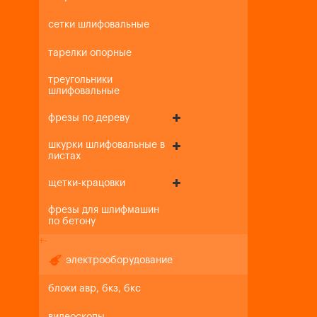
сетки шлифовальные
тарелки опорные
треугольники
шлифовальные
фрезы по дереву
шкурки шлифовальные в
листах
щетки-крацовки
фрезы для шлифмашин
по бетону
+
-
электрооборудование
блоки авр, бкз, бкс