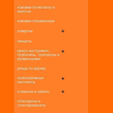
ножовки по металлу и
полотна
ножовки специальные
отвертки
пинцеты
пресс-инструмент,
трубогибы, труборезы и
развальцовки
резцы по дереву
скобозабивные
пистолеты
стамески и зубило
стеклорезы и
стеклодомкраты