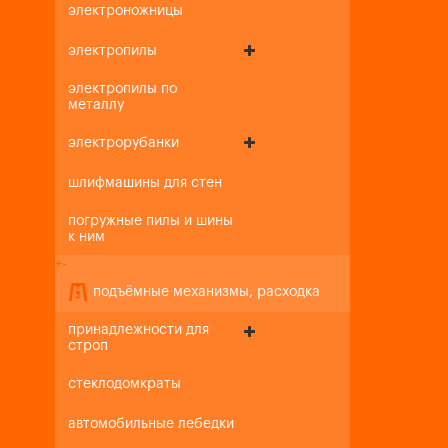
электроножницы
электропилы
электропилы по
металлу
электрорубанки
шлифмашины для стен
погружные пилы и шины
к ним
+
-
подъёмные механизмы, расходка
принадлежности для
строп
стеклодомкраты
автомобильные лебедки