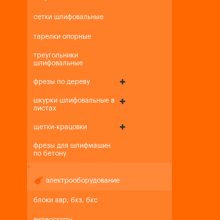
сетки шлифовальные
тарелки опорные
треугольники
шлифовальные
фрезы по дереву
шкурки шлифовальные в
листах
щетки-крацовки
фрезы для шлифмашин
по бетону
+
-
электрооборудование
блоки авр, бкз, бкс