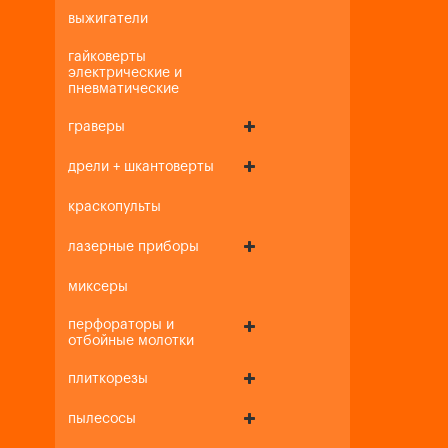
выжигатели
гайковерты
электрические и
пневматические
граверы
дрели + шкантоверты
краскопульты
лазерные приборы
миксеры
перфораторы и
отбойные молотки
плиткорезы
пылесосы