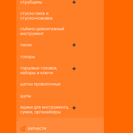
струбцины
стусло-пила и
стусло+ножовка
съёмно-демонтажный
инструмент
тиски
топоры
торцовые головки,
наборы и ключи
щетки проволочные
щупы
ящики для инструмента,
сумки, органайзеры
+
-
запчасти