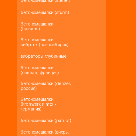
бетономешалки (steher)
бетономешалки (sturm)
бетономешалки
(tsunami)
бетономешалки
сибртех (новосибирск)
вибраторы глубинные
бетономешалки
(caiman, франция)
бетономешалки (denzel,
россия)
бетономешалки
(kronwerk и mtx -
германия)
бетономешалки (patriot)
бетономешалки (вихрь,