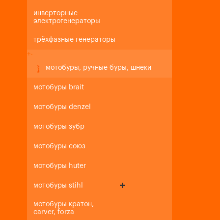
инверторные
электрогенераторы
трёхфазные генераторы
+
-
мотобуры, ручные буры, шнеки
мотобуры brait
мотобуры denzel
мотобуры зубр
мотобуры союз
мотобуры huter
мотобуры stihl
мотобуры кратон,
carver, forza