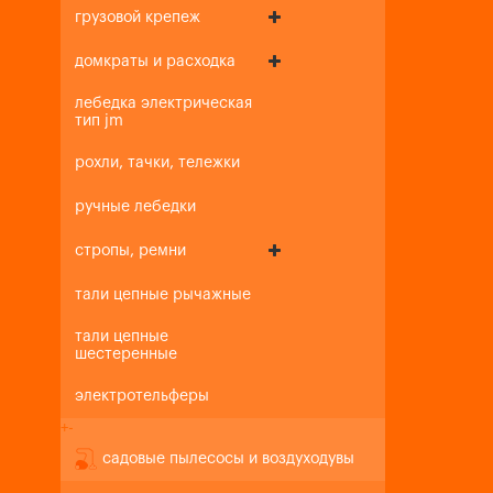
грузовой крепеж
домкраты и расходка
лебедка электрическая
тип jm
рохли, тачки, тележки
ручные лебедки
стропы, ремни
тали цепные рычажные
тали цепные
шестеренные
электротельферы
+
-
садовые пылесосы и воздуходувы