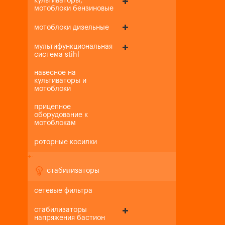
культиваторы,
мотоблоки бензиновые
мотоблоки дизельные
мультифункциональная
система stihl
навесное на
культиваторы и
мотоблоки
прицепное
оборудование к
мотоблокам
роторные косилки
+
-
стабилизаторы
сетевые фильтра
стабилизаторы
напряжения бастион