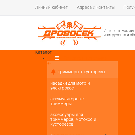
Личный кабинет
Адреса и контакты
Получ
Интернет-магази
инструмента и об
Каталог
Каталог товаров
+
-
+
-
триммеры + кусторезы
насадки для мото и
электрокос
аккумуляторные
триммеры
аксессуары для
триммеров, мотокос и
кусторезов