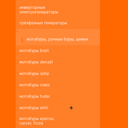
инверторные
электрогенераторы
трёхфазные генераторы
+
-
мотобуры, ручные буры, шнеки
мотобуры brait
мотобуры denzel
мотобуры зубр
мотобуры союз
мотобуры huter
мотобуры stihl
мотобуры кратон,
carver, forza