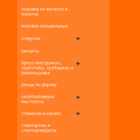
ножовки по металлу и
полотна
ножовки специальные
отвертки
пинцеты
пресс-инструмент,
трубогибы, труборезы и
развальцовки
резцы по дереву
скобозабивные
пистолеты
стамески и зубило
стеклорезы и
стеклодомкраты