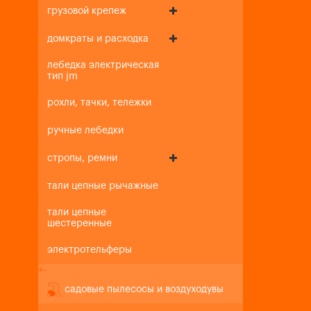
грузовой крепеж
домкраты и расходка
лебедка электрическая
тип jm
рохли, тачки, тележки
ручные лебедки
стропы, ремни
тали цепные рычажные
тали цепные
шестеренные
электротельферы
+
-
садовые пылесосы и воздуходувы