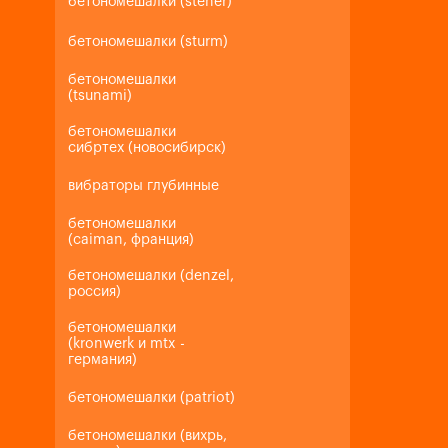
бетономешалки (steher)
бетономешалки (sturm)
бетономешалки
(tsunami)
бетономешалки
сибртех (новосибирск)
вибраторы глубинные
бетономешалки
(caiman, франция)
бетономешалки (denzel,
россия)
бетономешалки
(kronwerk и mtx -
германия)
бетономешалки (patriot)
бетономешалки (вихрь,