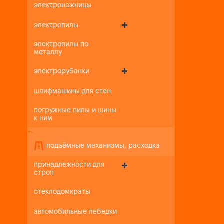
электроножницы
электропилы
электропилы по
металлу
электрорубанки
шлифмашины для стен
погружные пилы и шины
к ним
+
-
подъёмные механизмы, расходка
принадлежности для
строп
стеклодомкраты
автомобильные лебедки