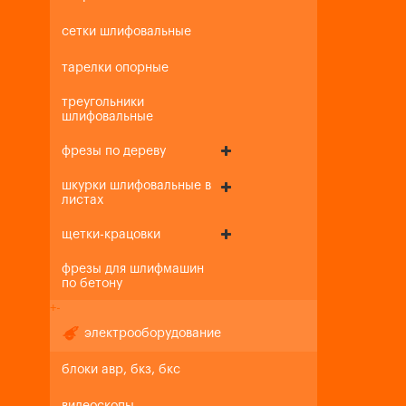
сетки шлифовальные
тарелки опорные
треугольники
шлифовальные
фрезы по дереву
шкурки шлифовальные в
листах
щетки-крацовки
фрезы для шлифмашин
по бетону
+
-
электрооборудование
блоки авр, бкз, бкс