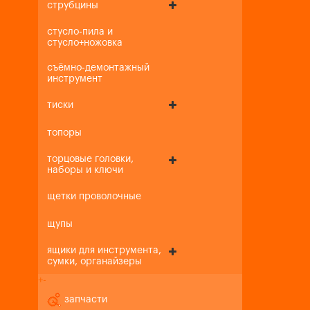
струбцины
стусло-пила и
стусло+ножовка
съёмно-демонтажный
инструмент
тиски
топоры
торцовые головки,
наборы и ключи
щетки проволочные
щупы
ящики для инструмента,
сумки, органайзеры
+
-
запчасти