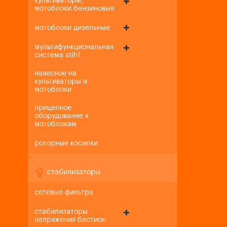
культиваторы,
мотоблоки бензиновые
мотоблоки дизельные
мультифункциональная
система stihl
навесное на
культиваторы и
мотоблоки
прицепное
оборудование к
мотоблокам
роторные косилки
+
-
стабилизаторы
сетевые фильтра
стабилизаторы
напряжения бастион